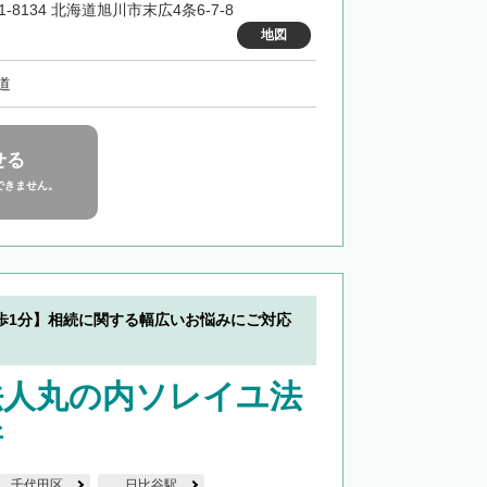
1-8134 北海道旭川市末広4条6-7-8
地図
道
せる
できません。
歩1分】相続に関する幅広いお悩みにご対応
法人丸の内ソレイユ法
所
千代田区
日比谷駅