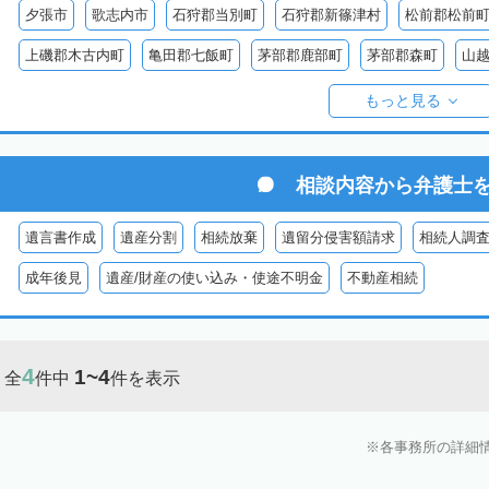
夕張市
歌志内市
石狩郡当別町
石狩郡新篠津村
松前郡松前
上磯郡木古内町
亀田郡七飯町
茅部郡鹿部町
茅部郡森町
山
檜山郡上ノ国町
檜山郡厚沢部町
爾志郡乙部町
奥尻郡奥尻町
もっと見る
島牧郡島牧村
寿都郡寿都町
寿都郡黒松内町
磯谷郡蘭越町
虻田郡真狩村
虻田郡留寿都村
虻田郡喜茂別町
虻田郡京極町
相談内容から
弁護士
岩内郡共和町
岩内郡岩内町
二海郡八雲町
古宇郡泊村
古宇
遺言書作成
遺産分割
相続放棄
遺留分侵害額請求
相続人調
余市郡仁木町
余市郡余市町
余市郡赤井川村
空知郡南幌町
成年後見
遺産/財産の使い込み・使途不明金
不動産相続
空知郡上富良野町
空知郡中富良野町
空知郡南富良野町
夕張郡
樺戸郡月形町
樺戸郡浦臼町
樺戸郡新十津川町
雨竜郡妹背牛町
4
1~4
全
件中
件を表示
雨竜郡北竜町
雨竜郡沼田町
勇払郡占冠村
勇払郡厚真町
勇
上川郡東神楽町
上川郡鷹栖町
上川郡当麻町
上川郡比布町
各事務所の詳細
上川郡美瑛町
上川郡和寒町
上川郡剣淵町
上川郡下川町
上