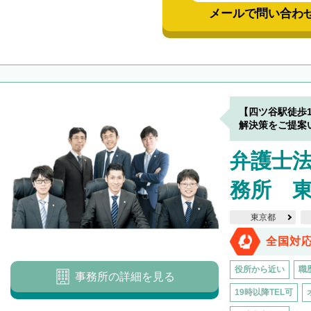
メールで問い合わ
【四ツ谷駅徒歩
解決策をご提案
弁護士
務所 
東京都
全国対
役所から近い
職
事務所の詳細を見る
19時以降TEL可