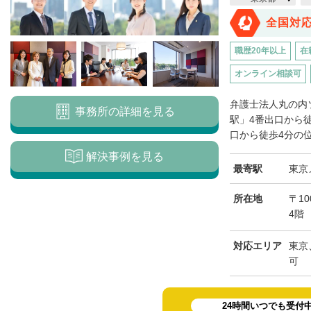
全国対
職歴20年以上
在
オンライン相談可
弁護士法人丸の内
事務所の詳細を見る
駅」4番出口から
口から徒歩4分の位
解決事例を見る
最寄駅
東京
所在地
〒10
4階
対応エリア
東京
可
24時間いつでも受付