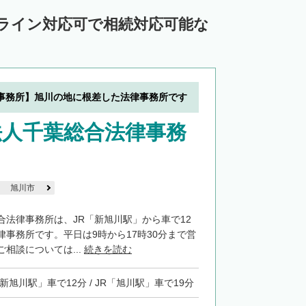
中川郡池田町
中川郡豊頃町
ンライン対応可で相続対応可能な
苫前郡羽幌町
苫前郡初山別村
谷郡猿払村
枝幸郡浜頓別町
利尻郡利尻富士町
網走郡美幌町
事務所】旭川の地に根差した法律事務所です
郡小清水町
常呂郡訓子府町
法人千葉総合法律事務
紋別郡滝上町
紋別郡興部町
沙流郡日高町
沙流郡平取町
新冠郡新冠町
河東郡音更町
河東郡士幌町
旭川市
河西郡更別村
広尾郡大樹町
合法律事務所は、JR「新旭川駅」から車で12
律事務所です。平日は9時から17時30分まで営
路郡釧路町
厚岸郡厚岸町
厚岸郡浜中町
相談については...
続きを読む
野付郡別海町
標津郡中標津町
「新旭川駅」車で12分 / JR「旭川駅」車で19分