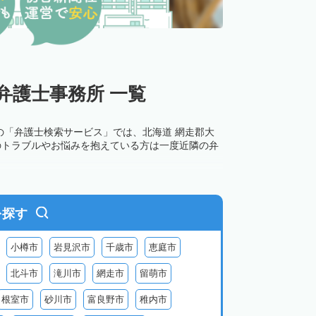
弁護士事務所 一覧
の「弁護士検索サービス」では、北海道 網走郡大
のトラブルやお悩みを抱えている方は一度近隣の弁
を探す
小樽市
岩見沢市
千歳市
恵庭市
北斗市
滝川市
網走市
留萌市
根室市
砂川市
富良野市
稚内市