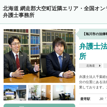
中川郡美深町
中川郡音威子府村
中川郡中川町
中川郡幕別町
北海道 網走郡大空町近隣エリア・全国オ
雨竜郡幌加内町
増毛郡増毛町
留萌郡小平町
苫前郡苫前町
弁護士事務所
天塩郡遠別町
天塩郡天塩町
天塩郡豊富町
天塩郡幌延町
宗
枝幸郡中頓別町
枝幸郡枝幸町
礼文郡礼文町
利尻郡利尻町
【旭川市の法律
網走郡大空町
網走郡津別町
斜里郡斜里町
斜里郡清里町
斜里
弁護士
常呂郡置戸町
常呂郡佐呂間町
紋別郡遠軽町
紋別郡湧別町
所
紋別郡西興部村
紋別郡雄武町
有珠郡壮瞥町
白老郡白老町
浦河郡浦河町
様似郡様似町
幌泉郡えりも町
日高郡新ひだか町
北海道
河東郡上士幌町
河東郡鹿追町
河西郡芽室町
河西郡中札内村
弁護士法人千葉総
広尾郡広尾町
足寄郡足寄町
足寄郡陸別町
十勝郡浦幌町
分の位置にある法
釧
業しております。ご
川上郡標茶町
川上郡弟子屈町
阿寒郡鶴居村
白糠郡白糠町
最寄駅
JR
標津郡標津町
目梨郡羅臼町