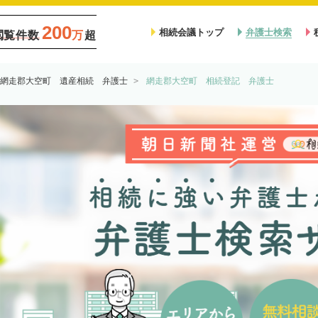
200
相続会議トップ
弁護士検索
閲覧件数
万
超
網走郡大空町 遺産相続 弁護士
網走郡大空町 相続登記 弁護士