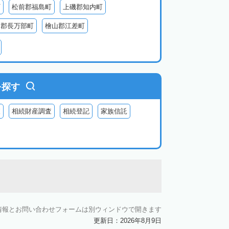
町
松前郡福島町
上磯郡知内町
越郡長万部町
檜山郡江差町
瀬棚郡今金町
久遠郡せたな町
虻田郡ニセコ町
虻田郡倶知安町
虻田郡豊浦町
虻田郡洞爺湖町
を探す
郡神恵内村
古平郡古平町
積丹郡積丹町
査
相続財産調査
相続登記
家族信託
空知郡奈井江町
空知郡上砂川町
由仁町
夕張郡長沼町
夕張郡栗山町
雨竜郡秩父別町
雨竜郡雨竜町
払郡安平町
勇払郡むかわ町
上川郡愛別町
上川郡上川町
上川郡東川町
情報とお問い合わせフォームは別ウィンドウで開きます
川郡新得町
上川郡清水町
中川郡本別町
更新日：2026年8月9日