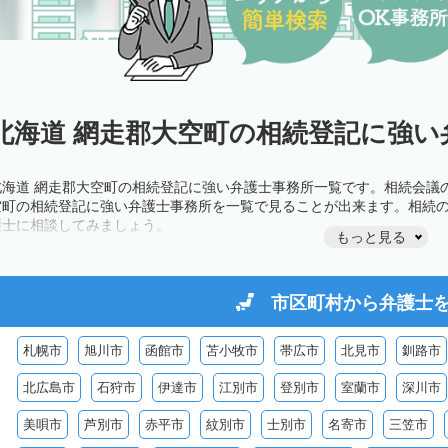
北海道 網走郡大空町の相続登記に強い
北海道 網走郡大空町の相続登記に強い弁護士事務所一覧です。相続会議
空町の相続登記に強い弁護士事務所を一覧で見ることが出来ます。相続
護士に相談してみましょう。
もっと見る
市区町村から
弁護士
札幌市
旭川市
函館市
苫小牧市
帯広市
北見市
釧路市
北広島市
石狩市
伊達市
江別市
登別市
室蘭市
深川市
美唄市
芦別市
赤平市
紋別市
士別市
名寄市
三笠市