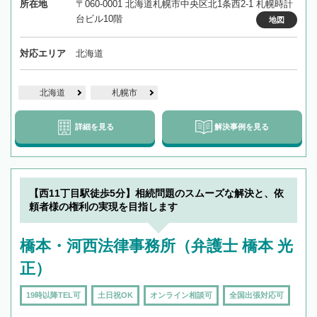
所在地
〒060-0001 北海道札幌市中央区北1条西2-1 札幌時計
台ビル10階
地図
対応エリア
北海道
北海道
札幌市
詳細を見る
解決事例を見る
【西11丁目駅徒歩5分】相続問題のスムーズな解決と、依
頼者様の権利の実現を目指します
橋本・河西法律事務所（弁護士 橋本 光
正）
19時以降TEL可
土日祝OK
オンライン相談可
全国出張対応可