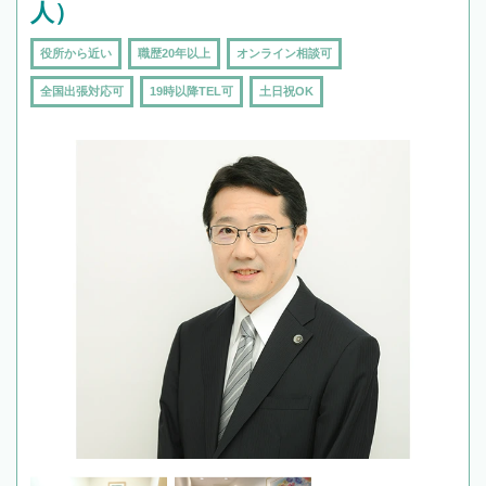
人）
役所から近い
職歴20年以上
オンライン相談可
全国出張対応可
19時以降TEL可
土日祝OK