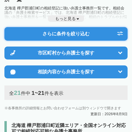
北海道 樺戸郡浦臼町の相続登記に強い弁護士事務所一覧です。相続会
議の「弁護士検索サービス」では、北海道 樺戸郡浦臼町の相続登記に
強い弁護士事務所を一覧で見ることが出来ます。相続のトラブルやお悩
もっと見る
みを抱えている方は一度近隣の弁護士に相談してみましょう。
さらに条件を絞り込む
市区町村から
弁護士を探す
相談内容から
弁護士を探す
21
1~21
全
件中
件を表示
各事務所の詳細情報とお問い合わせフォームは別ウィンドウで開きます
更新日：2026年8月9日
北海道 樺戸郡浦臼町近隣エリア・全国オンライン対応
可で相続対応可能な弁護士事務所