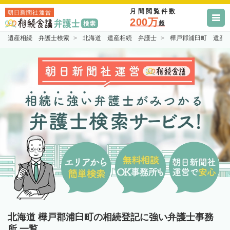
月間閲覧件数
朝日新聞社運営
200万
超
遺産相続 弁護士検索
北海道 遺産相続 弁護士
樺戸郡浦臼町 遺産
北海道 樺戸郡浦臼町の相続登記に強い弁護士事務
所 一覧