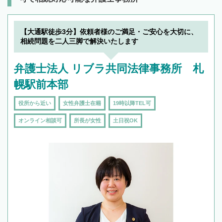
【大通駅徒歩3分】依頼者様のご満足・ご安心を大切に、
相続問題を二人三脚で解決いたします
弁護士法人 リブラ共同法律事務所 札
幌駅前本部
役所から近い
女性弁護士在籍
19時以降TEL可
オンライン相談可
所長が女性
土日祝OK