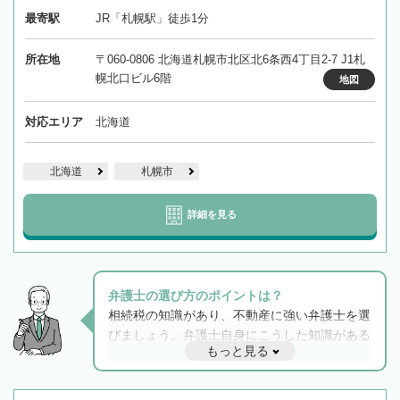
最寄駅
JR「札幌駅」徒歩1分
所在地
〒060-0806 北海道札幌市北区北6条西4丁目2-7 J1札
幌北口ビル6階
地図
対応エリア
北海道
北海道
札幌市
詳細を見る
弁護士の選び方のポイントは？
相続税の知識があり、不動産に強い弁護士を選
びましょう。弁護士自身にこうした知識がある
もっと見る
と他士業との連携もスムーズに進み、トラブル
解決のみならず相続をトータルで任せることが
できます。また、相続は感情がからむ分野なの