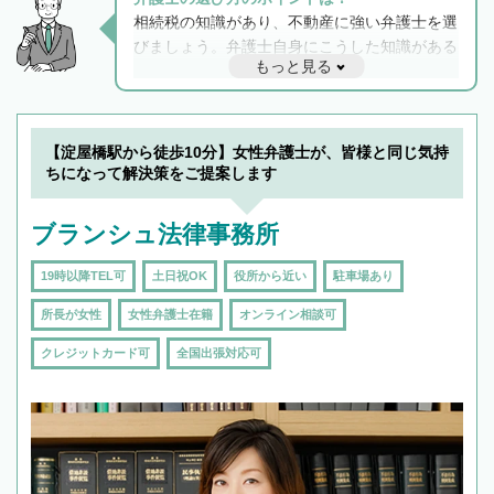
相続税の知識があり、不動産に強い弁護士を選
びましょう。弁護士自身にこうした知識がある
もっと見る
と他士業との連携もスムーズに進み、トラブル
解決のみならず相続をトータルで任せることが
できます。また、相続は感情がからむ分野なの
でフィーリングも重要です。実際に電話や面談
【淀屋橋駅から徒歩10分】女性弁護士が、皆様と同じ気持
で複数の弁護士と会話をしてウマが合う方に依
ちになって解決策をご提案します
頼をするのがおすすめです。
ブランシュ法律事務所
19時以降TEL可
土日祝OK
役所から近い
駐車場あり
所長が女性
女性弁護士在籍
オンライン相談可
クレジットカード可
全国出張対応可