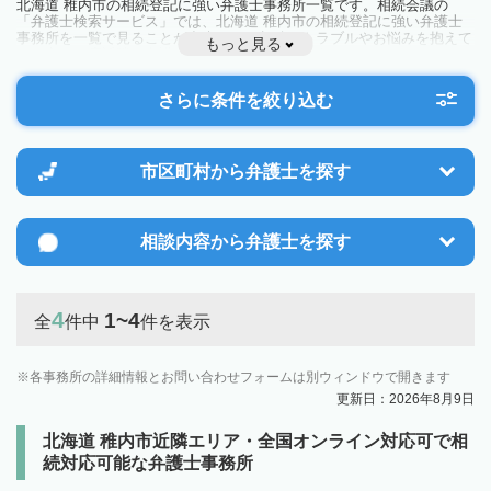
北海道 稚内市の相続登記に強い弁護士事務所一覧です。相続会議の
「弁護士検索サービス」では、北海道 稚内市の相続登記に強い弁護士
事務所を一覧で見ることが出来ます。相続のトラブルやお悩みを抱えて
もっと見る
いる方は一度近隣の弁護士に相談してみましょう。
さらに条件を絞り込む
市区町村から
弁護士を探す
相談内容から
弁護士を探す
4
1~4
全
件中
件を表示
各事務所の詳細情報とお問い合わせフォームは別ウィンドウで開きます
更新日：2026年8月9日
北海道 稚内市近隣エリア・全国オンライン対応可で相
続対応可能な弁護士事務所