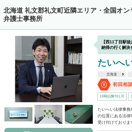
中川郡美深町
中川郡音威子府村
中川郡中川町
中川郡幕別町
北海道 礼文郡礼文町近隣エリア・全国オ
雨竜郡幌加内町
増毛郡増毛町
留萌郡小平町
苫前郡苫前町
弁護士事務所
天塩郡遠別町
天塩郡天塩町
天塩郡豊富町
天塩郡幌延町
宗
礼文郡礼文町
枝幸郡中頓別町
枝幸郡枝幸町
利尻郡利尻町
利
【西11丁目駅
網走郡津別町
網走郡大空町
斜里郡斜里町
斜里郡清里町
斜
納得の行く解決
常呂郡置戸町
常呂郡佐呂間町
紋別郡遠軽町
紋別郡湧別町
たいへ
紋別郡西興部村
紋別郡雄武町
有珠郡壮瞥町
白老郡白老町
北海道
浦河郡浦河町
様似郡様似町
幌泉郡えりも町
日高郡新ひだか町
初回相
河東郡上士幌町
河東郡鹿追町
河西郡芽室町
河西郡中札内村
19時以降TEL可
広尾郡広尾町
足寄郡足寄町
足寄郡陸別町
十勝郡浦幌町
釧
たいへい法律事務
川上郡標茶町
川上郡弟子屈町
阿寒郡鶴居村
白糠郡白糠町
の位置にある法律
受け付けております
標津郡標津町
目梨郡羅臼町