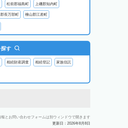
町
松前郡福島町
上磯郡知内町
越郡長万部町
檜山郡江差町
瀬棚郡今金町
久遠郡せたな町
虻田郡ニセコ町
虻田郡倶知安町
虻田郡豊浦町
虻田郡洞爺湖町
を探す
郡神恵内村
古平郡古平町
積丹郡積丹町
査
相続財産調査
相続登記
家族信託
空知郡奈井江町
空知郡上砂川町
由仁町
夕張郡長沼町
夕張郡栗山町
雨竜郡秩父別町
雨竜郡雨竜町
払郡安平町
勇払郡むかわ町
上川郡愛別町
上川郡上川町
上川郡東川町
情報とお問い合わせフォームは別ウィンドウで開きます
川郡新得町
上川郡清水町
中川郡本別町
更新日：2026年8月8日