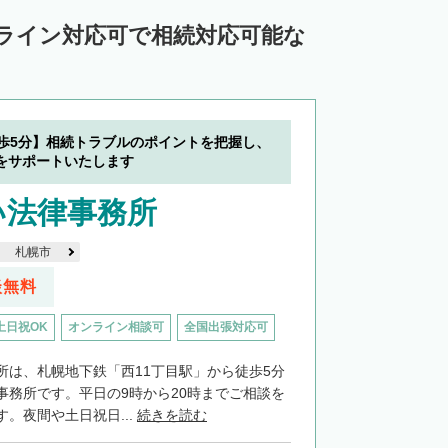
中川郡池田町
中川郡豊頃町
ンライン対応可で相続対応可能な
苫前郡羽幌町
苫前郡初山別村
谷郡猿払村
枝幸郡浜頓別町
尻郡利尻富士町
網走郡美幌町
徒歩5分】相続トラブルのポイントを把握し、
里郡小清水町
常呂郡訓子府町
をサポートいたします
紋別郡滝上町
紋別郡興部町
い法律事務所
沙流郡日高町
沙流郡平取町
新冠郡新冠町
札幌市
河東郡音更町
河東郡士幌町
談無料
河西郡更別村
広尾郡大樹町
土日祝OK
オンライン相談可
全国出張対応可
路郡釧路町
厚岸郡厚岸町
厚岸郡浜中町
所は、札幌地下鉄「西11丁目駅」から徒歩5分
野付郡別海町
標津郡中標津町
事務所です。平日の9時から20時までご相談を
。夜間や土日祝日...
続きを読む