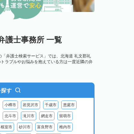
弁護士事務所 一覧
の「弁護士検索サービス」では、北海道 礼文郡礼
のトラブルやお悩みを抱えている方は一度近隣の弁
を探す
小樽市
岩見沢市
千歳市
恵庭市
北斗市
滝川市
網走市
留萌市
根室市
砂川市
富良野市
稚内市