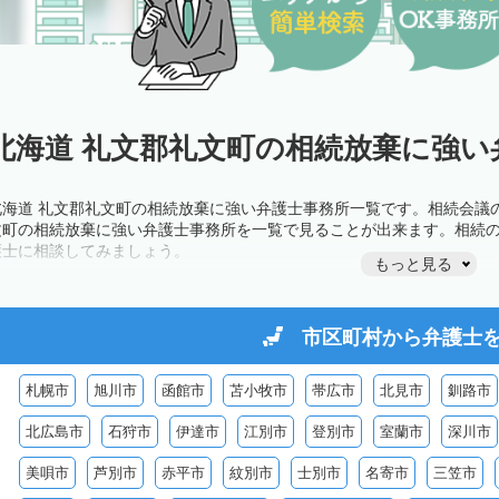
北海道 礼文郡礼文町の相続放棄に強い
北海道 礼文郡礼文町の相続放棄に強い弁護士事務所一覧です。相続会議
文町の相続放棄に強い弁護士事務所を一覧で見ることが出来ます。相続
護士に相談してみましょう。
もっと見る
市区町村から
弁護士
札幌市
旭川市
函館市
苫小牧市
帯広市
北見市
釧路市
北広島市
石狩市
伊達市
江別市
登別市
室蘭市
深川市
美唄市
芦別市
赤平市
紋別市
士別市
名寄市
三笠市