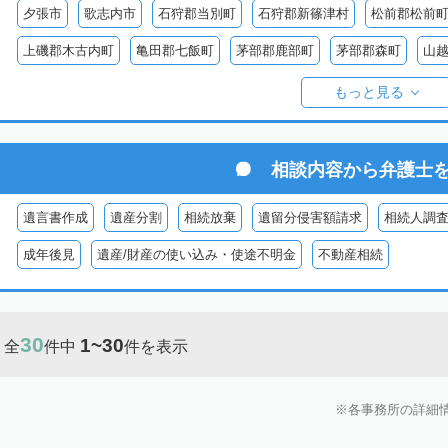
夕張市
歌志内市
石狩郡当別町
石狩郡新篠津村
松前郡松前
上磯郡木古内町
亀田郡七飯町
茅部郡鹿部町
茅部郡森町
山
檜山郡上ノ国町
檜山郡厚沢部町
爾志郡乙部町
奥尻郡奥尻町
もっと見る
島牧郡島牧村
寿都郡寿都町
寿都郡黒松内町
磯谷郡蘭越町
虻田郡真狩村
虻田郡留寿都村
虻田郡喜茂別町
虻田郡京極町
相談内容から
弁護士
岩内郡共和町
岩内郡岩内町
二海郡八雲町
古宇郡泊村
古宇
遺言書作成
遺産分割
相続放棄
遺留分侵害額請求
相続人調
余市郡仁木町
余市郡余市町
余市郡赤井川村
空知郡南幌町
成年後見
遺産/財産の使い込み・使途不明金
不動産相続
空知郡上富良野町
空知郡中富良野町
空知郡南富良野町
夕張郡
樺戸郡月形町
樺戸郡浦臼町
樺戸郡新十津川町
雨竜郡妹背牛町
30
1~30
全
件中
件を表示
雨竜郡北竜町
雨竜郡沼田町
勇払郡占冠村
勇払郡厚真町
勇
上川郡東神楽町
上川郡鷹栖町
上川郡当麻町
上川郡比布町
各事務所の詳細
上川郡美瑛町
上川郡和寒町
上川郡剣淵町
上川郡下川町
上