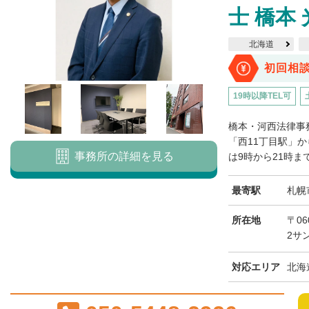
士 橋本
北海道
初回相
19時以降TEL可
橋本・河西法律事
「西11丁目駅」
事務所の詳細を見る
は9時から21時まで
最寄駅
札幌
所在地
〒06
2サ
対応エリア
北海