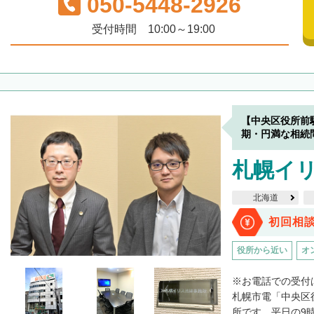
050-5448-2926
受付時間 10:00～19:00
【中央区役所前
期・円満な相続
札幌イ
北海道
初回相
役所から近い
オ
※お電話での受付
札幌市電「中央区
所です。平日の9時3