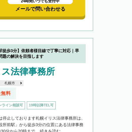
24時間いつでも受付中
メールで問い合わせる
駅徒歩3分】依頼者様目線で丁寧に対応｜早
問題の解決を目指します
リス法律事務所
札幌市
談無料
ンライン相談可
19時以降TEL可
は停止しております札幌イリス法律事務所は、
役所前駅」から徒歩3分の位置にある法律事務
0分から20時まで...
続きを読む