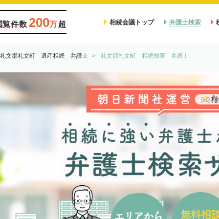
200
相続会議トップ
弁護士検索
閲覧件数
万
超
礼文郡礼文町 遺産相続 弁護士
礼文郡礼文町 相続放棄 弁護士