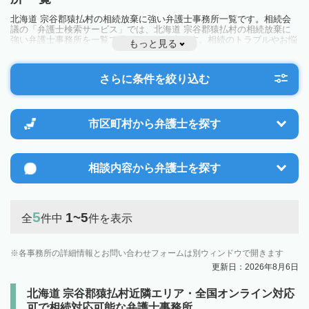
北海道 宗谷郡猿払村の相続放棄に強い弁護士事務所一覧です。相続会
議の「弁護士検索サービス」では、北海道 宗谷郡猿払村の相続放棄に
強い弁護士事務所を一覧で見ることが出来ます。相続のトラブルやお悩
もっと見る
みを抱えている方は一度近隣の弁護士に相談してみましょう。
さらに条件を絞り込む
市区町村から
弁護士を探す
相談内容から
弁護士を探す
5
1~5
全
件中
件を表示
各事務所の詳細情報とお問い合わせフォームは別ウィンドウで開きます
更新日：2026年8月6日
北海道 宗谷郡猿払村近隣エリア・全国オンライン対応
可で相続対応可能な弁護士事務所