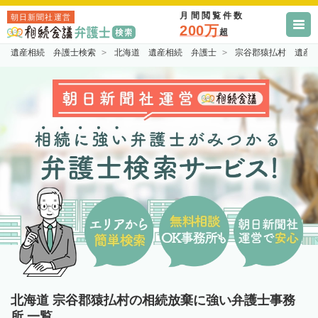
月間閲覧件数
朝日新聞社運営
200万
超
遺産相続 弁護士検索
北海道 遺産相続 弁護士
宗谷郡猿払村 遺産
北海道 宗谷郡猿払村の相続放棄に強い弁護士事務
所 一覧