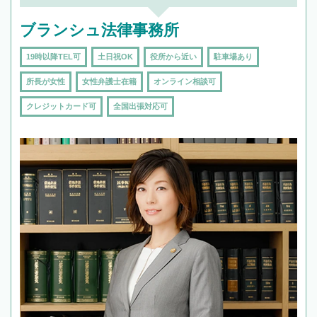
頼をするのがおすすめです。
ブランシュ法律事務所
19時以降TEL可
土日祝OK
役所から近い
駐車場あり
所長が女性
女性弁護士在籍
オンライン相談可
クレジットカード可
全国出張対応可