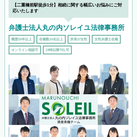
【二重橋前駅徒歩1分】相続に関する幅広いお悩みにご対
応いたします
弁護士法人丸の内ソレイユ法律事務所
職歴20年以上
在籍数10名以上
所長が女性
女性弁護士在籍
オンライン相談可
19時以降TEL可