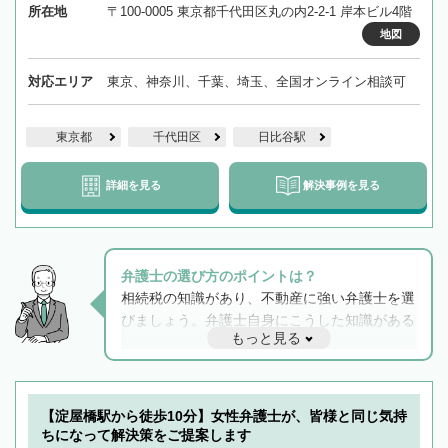
所在地
〒100-0005 東京都千代田区丸の内2-2-1 岸本ビル4階
地図
対応エリア
東京、神奈川、千葉、埼玉、全国オンライン相談可
東京都
千代田区
日比谷駅
詳細を見る
解決事例を見る
弁護士の選び方のポイントは？
相続税の知識があり、不動産に強い弁護士を選
びましょう。弁護士自身にこうした知識がある
もっと見る
と他士業との連携もスムーズに進み、トラブル
解決のみならず相続をトータルで任せることが
できます。また、相続は感情がからむ分野なの
でフィーリングも重要です。実際に電話や面談
【淀屋橋駅から徒歩10分】女性弁護士が、皆様と同じ気持
で複数の弁護士と会話をしてウマが合う方に依
ちになって解決策をご提案します