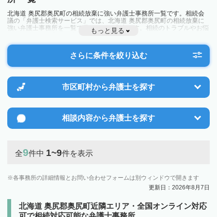
北海道 奥尻郡奥尻町の相続放棄に強い弁護士事務所一覧です。相続会
議の「弁護士検索サービス」では、北海道 奥尻郡奥尻町の相続放棄に
強い弁護士事務所を一覧で見ることが出来ます。相続のトラブルやお悩
もっと見る
みを抱えている方は一度近隣の弁護士に相談してみましょう。
さらに条件を絞り込む
市区町村から
弁護士を探す
相談内容から
弁護士を探す
9
1~9
全
件中
件を表示
各事務所の詳細情報とお問い合わせフォームは別ウィンドウで開きます
更新日：2026年8月7日
北海道 奥尻郡奥尻町近隣エリア・全国オンライン対応
可で相続対応可能な弁護士事務所