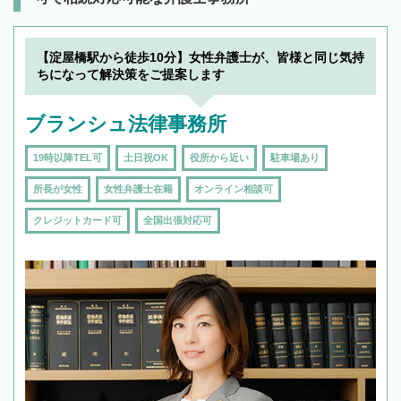
【淀屋橋駅から徒歩10分】女性弁護士が、皆様と同じ気持
ちになって解決策をご提案します
ブランシュ法律事務所
19時以降TEL可
土日祝OK
役所から近い
駐車場あり
所長が女性
女性弁護士在籍
オンライン相談可
クレジットカード可
全国出張対応可