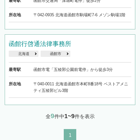
最寄駅
函館市交通局「深堀町電停」徒歩2分
所在地
〒042-0935 北海道函館市駒場町7-6 メゾン駒場1階
函館行啓通法律事務所
北海道
函館市
最寄駅
函館市電「五稜郭公園前電停」から徒歩3分
所在地
〒040-0011 北海道函館市本町8番18号 ベストアメニ
ティ五稜郭ビル3階
9
1~9
全
件中
件を表示
1