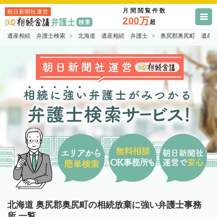
月間閲覧件数
朝日新聞社運営
200万
超
遺産相続 弁護士検索
北海道 遺産相続 弁護士
奥尻郡奥尻町 遺産
北海道 奥尻郡奥尻町の相続放棄に強い弁護士事務
所 一覧