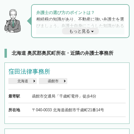
弁護士の選び方のポイントは？
相続税の知識があり、不動産に強い弁護士を選
びましょう。弁護士自身にこうした知識がある
もっと見る
と他士業との連携もスムーズに進み、トラブル
解決のみならず相続をトータルで任せることが
できます。また、相続は感情がからむ分野なの
でフィーリングも重要です。実際に電話や面談
北海道 奥尻郡奥尻町所在・近隣の弁護士事務所
で複数の弁護士と会話をしてウマが合う方に依
頼をするのがおすすめです。
窪田法律事務所
北海道
函館市
最寄駅
函館市交通局「千歳町電停」徒歩4分
所在地
〒040-0033 北海道函館市千歳町21番14号