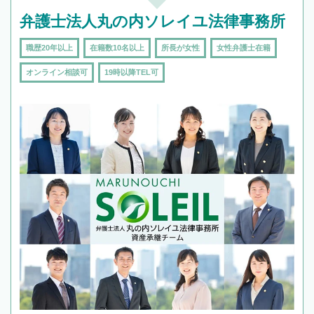
弁護士法人丸の内ソレイユ法律事務所
職歴20年以上
在籍数10名以上
所長が女性
女性弁護士在籍
オンライン相談可
19時以降TEL可