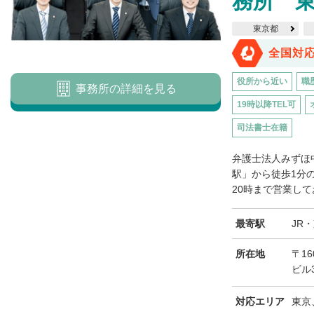
務所 
東京都
全国対
役所から近い
職
事務所の詳細を見る
19時以降TEL可
司法書士在籍
弁護士法人みずほ
駅」から徒歩1分
20時まで営業して
最寄駅
JR
所在地
〒16
ビル
対応エリア
東京