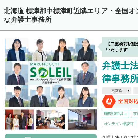
中川郡美深町
中川郡音威子府村
中川郡中川町
中川郡幕別町
北海道 標津郡中標津町近隣エリア・全国オ
雨竜郡幌加内町
増毛郡増毛町
留萌郡小平町
苫前郡苫前町
な弁護士事務所
天塩郡遠別町
天塩郡天塩町
天塩郡豊富町
天塩郡幌延町
宗
枝幸郡中頓別町
枝幸郡枝幸町
礼文郡礼文町
利尻郡利尻町
【二重橋前駅徒
網走郡津別町
網走郡大空町
斜里郡斜里町
斜里郡清里町
斜
いたします
常呂郡置戸町
常呂郡佐呂間町
紋別郡遠軽町
紋別郡湧別町
弁護士
紋別郡西興部村
紋別郡雄武町
有珠郡壮瞥町
白老郡白老町
律事務
浦河郡浦河町
様似郡様似町
幌泉郡えりも町
日高郡新ひだか町
東京都
河東郡上士幌町
河東郡鹿追町
河西郡芽室町
河西郡中札内村
全国対
広尾郡広尾町
足寄郡足寄町
足寄郡陸別町
十勝郡浦幌町
釧
職歴20年以上
在
川上郡標茶町
川上郡弟子屈町
阿寒郡鶴居村
白糠郡白糠町
オンライン相談可
標津郡標津町
目梨郡羅臼町
弁護士法人丸の内