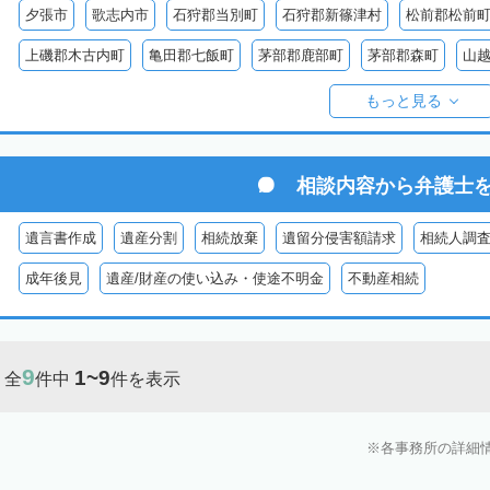
夕張市
歌志内市
石狩郡当別町
石狩郡新篠津村
松前郡松前
上磯郡木古内町
亀田郡七飯町
茅部郡鹿部町
茅部郡森町
山
檜山郡上ノ国町
檜山郡厚沢部町
爾志郡乙部町
奥尻郡奥尻町
もっと見る
島牧郡島牧村
寿都郡寿都町
寿都郡黒松内町
磯谷郡蘭越町
虻田郡真狩村
虻田郡留寿都村
虻田郡喜茂別町
虻田郡京極町
相談内容から
弁護士
岩内郡共和町
岩内郡岩内町
二海郡八雲町
古宇郡泊村
古宇
遺言書作成
遺産分割
相続放棄
遺留分侵害額請求
相続人調
余市郡仁木町
余市郡余市町
余市郡赤井川村
空知郡南幌町
成年後見
遺産/財産の使い込み・使途不明金
不動産相続
空知郡上富良野町
空知郡中富良野町
空知郡南富良野町
夕張郡
樺戸郡月形町
樺戸郡浦臼町
樺戸郡新十津川町
雨竜郡妹背牛町
9
1~9
全
件中
件を表示
雨竜郡北竜町
雨竜郡沼田町
勇払郡占冠村
勇払郡厚真町
勇
上川郡東神楽町
上川郡鷹栖町
上川郡当麻町
上川郡比布町
各事務所の詳細
上川郡美瑛町
上川郡和寒町
上川郡剣淵町
上川郡下川町
上