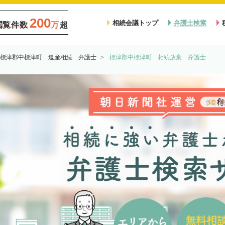
200
相続会議トップ
弁護士検索
閲覧件数
万
超
標津郡中標津町 遺産相続 弁護士
標津郡中標津町 相続放棄 弁護士