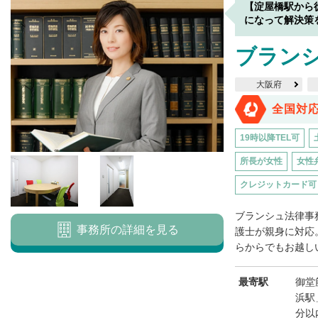
【淀屋橋駅から
になって解決策
ブラン
大阪府
全国対
19時以降TEL可
所長が女性
女性
クレジットカード可
ブランシュ法律事
事務所の詳細を見る
護士が親身に対応
らからでもお越しい
最寄駅
御堂
浜駅
分以