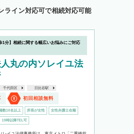
中川郡池田町
中川郡豊頃町
ンライン対応可で相続対応可能
苫前郡羽幌町
苫前郡初山別村
谷郡猿払村
枝幸郡浜頓別町
利尻郡利尻富士町
網走郡美幌町
歩1分】相続に関する幅広いお悩みにご対応
里郡小清水町
常呂郡訓子府町
紋別郡滝上町
紋別郡興部町
法人丸の内ソレイユ法
沙流郡日高町
沙流郡平取町
新冠郡新冠町
所
河東郡音更町
河東郡士幌町
千代田区
日比谷駅
河西郡更別村
広尾郡大樹町
応
初回相談無料
路郡釧路町
厚岸郡厚岸町
厚岸郡浜中町
籍数10名以上
所長が女性
女性弁護士在籍
標津郡中標津町
野付郡別海町
19時以降TEL可
ソレイユ法律事務所は、東京メトロ「二重橋前