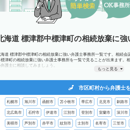
北海道 標津郡中標津町の相続放棄に強
北海道 標津郡中標津町の相続放棄に強い弁護士事務所一覧です。相続会
中標津町の相続放棄に強い弁護士事務所を一覧で見ることが出来ます。
の弁護士に相談してみましょう。
もっと見る
市区町村から
弁護士
札幌市
旭川市
函館市
苫小牧市
帯広市
北見市
釧路市
北広島市
石狩市
伊達市
江別市
登別市
室蘭市
深川市
美唄市
芦別市
赤平市
紋別市
士別市
名寄市
三笠市