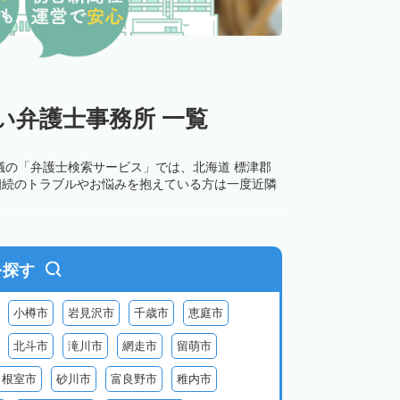
い弁護士事務所 一覧
議の「弁護士検索サービス」では、北海道 標津郡
相続のトラブルやお悩みを抱えている方は一度近隣
を探す
小樽市
岩見沢市
千歳市
恵庭市
北斗市
滝川市
網走市
留萌市
根室市
砂川市
富良野市
稚内市