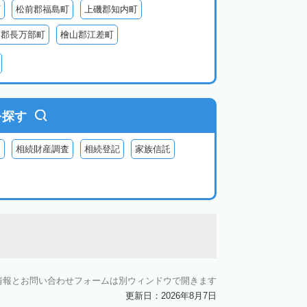
町
松前郡福島町
上磯郡知内町
越郡長万部町
檜山郡江差町
瀬棚郡今金町
久遠郡せたな町
虻田郡ニセコ町
虻田郡倶知安町
虻田郡豊浦町
虻田郡洞爺湖町
を探す
郡神恵内村
古平郡古平町
積丹郡積丹町
査
相続財産調査
相続登記
家族信託
空知郡奈井江町
空知郡上砂川町
由仁町
夕張郡長沼町
夕張郡栗山町
雨竜郡秩父別町
雨竜郡雨竜町
払郡安平町
勇払郡むかわ町
上川郡愛別町
上川郡上川町
上川郡東川町
情報とお問い合わせフォームは別ウィンドウで開きます
川郡新得町
上川郡清水町
中川郡本別町
更新日：2026年8月7日