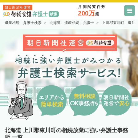
月間閲覧件数
朝日新聞社運営
200万
超
遺産相続 弁護士検索
北海道 遺産相続 弁護士
上川郡東川町 遺産
北海道 上川郡東川町の相続放棄に強い弁護士事務
所 一覧