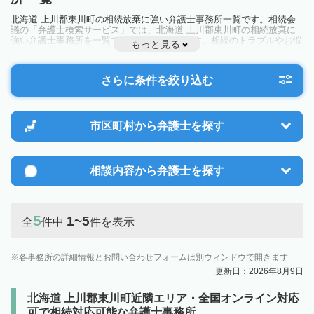
北海道 上川郡東川町の相続放棄に強い弁護士事務所一覧です。相続会
議の「弁護士検索サービス」では、北海道 上川郡東川町の相続放棄に
強い弁護士事務所を一覧で見ることが出来ます。相続のトラブルやお悩
もっと見る
みを抱えている方は一度近隣の弁護士に相談してみましょう。
さらに条件を絞り込む
市区町村から
弁護士を探す
相談内容から
弁護士を探す
5
1~5
全
件中
件を表示
各事務所の詳細情報とお問い合わせフォームは別ウィンドウで開きます
更新日：2026年8月9日
北海道 上川郡東川町近隣エリア・全国オンライン対応
可で相続対応可能な弁護士事務所