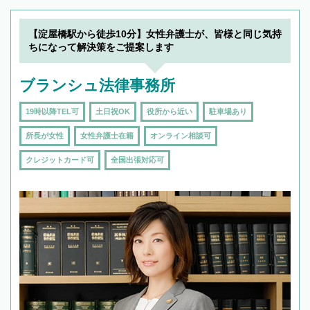
【淀屋橋駅から徒歩10分】女性弁護士が、皆様と同じ気持
ちになって解決策をご提案します
ブランシュ法律事務所
19時以降TEL可
土日祝OK
役所から近い
駐車場あり
所長が女性
女性弁護士在籍
オンライン相談可
クレジットカード可
全国出張対応可