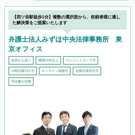
解決のみならず相続をトータルで任せることが
できます。また、相続は感情がからむ分野なの
でフィーリングも重要です。実際に電話や面談
【四ツ谷駅徒歩1分】複数の選択肢から、依頼者様に適し
で複数の弁護士と会話をしてウマが合う方に依
た解決策をご提案いたします
頼をするのがおすすめです。
弁護士法人みずほ中央法律事務所 東
京オフィス
役所から近い
職歴20年以上
クレジットカード可
19時以降TEL可
オンライン相談可
全国出張対応可
司法書士在籍