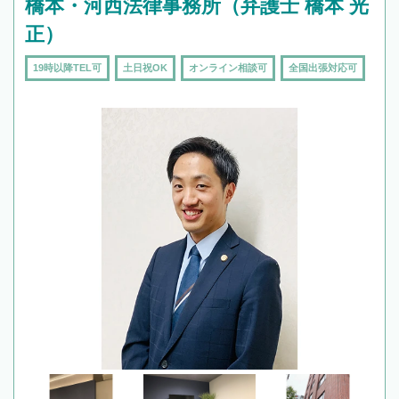
橋本・河西法律事務所（弁護士 橋本 光
正）
19時以降TEL可
土日祝OK
オンライン相談可
全国出張対応可