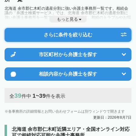
北海道 余市郡仁木町の遺産分割に強い弁護士事務所一覧です。相続会
議の「弁護士検索サービス」では、北海道 余市郡仁木町の遺産分割に
強い弁護士事務所を一覧で見ることが出来ます。相続のトラブルやお悩
もっと見る
みを抱えている方は一度近隣の弁護士に相談してみましょう。
さらに条件を絞り込む
市区町村から
弁護士を探す
相談内容から
弁護士を探す
39
1~39
全
件中
件を表示
各事務所の詳細情報とお問い合わせフォームは別ウィンドウで開きます
更新日：2026年8月7日
北海道 余市郡仁木町近隣エリア・全国オンライン対応
可で相続対応可能な弁護士事務所