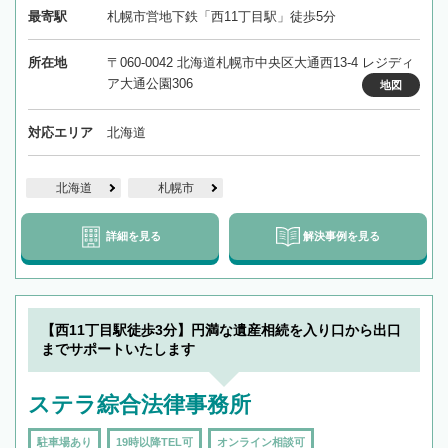
最寄駅
札幌市営地下鉄「西11丁目駅」徒歩5分
所在地
〒060-0042 北海道札幌市中央区大通西13-4 レジディ
ア大通公園306
地図
対応エリア
北海道
北海道
札幌市
詳細を見る
解決事例を見る
【西11丁目駅徒歩3分】円満な遺産相続を入り口から出口
までサポートいたします
ステラ綜合法律事務所
駐車場あり
19時以降TEL可
オンライン相談可