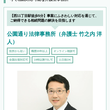
【西11丁目駅徒歩5分】事案にふさわしい対応を通じて、
ご納得できる相続問題の解決を目指します
公園通り法律事務所（弁護士 竹之内 洋
人）
役所から近い
職歴20年以上
オンライン相談可
全国出張対応可
19時以降TEL可
土日祝OK