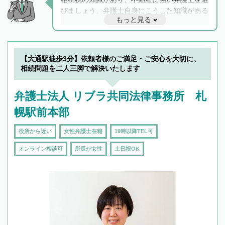
びましょう。弁護士自身にこうした知識がある
もっと見る
と他士業との連携もスムーズに進み、トラブル
解決のみならず相続をトータルで任せることが
できます。また、相続は感情がからむ分野なの
でフィーリングも重要です。実際に電話や面談
【大通駅徒歩3分】依頼者様のご満足・ご安心を大切に、
で複数の弁護士と会話をしてウマが合う方に依
相続問題を二人三脚で解決いたします
頼をするのがおすすめです。
弁護士法人 リブラ共同法律事務所 札
幌駅前本部
役所から近い
女性弁護士在籍
19時以降TEL可
オンライン相談可
所長が女性
土日祝OK