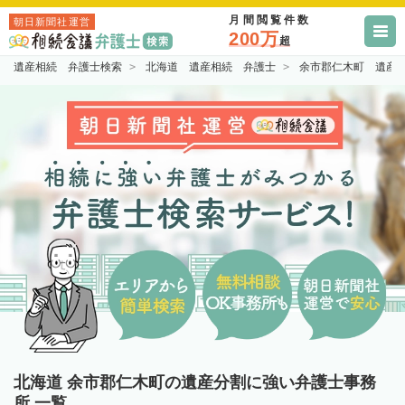
月間閲覧件数
朝日新聞社運営
200万
超
遺産相続 弁護士検索
北海道 遺産相続 弁護士
余市郡仁木町 遺産
北海道 余市郡仁木町の遺産分割に強い弁護士事務
所 一覧