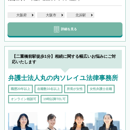
大阪府
大阪市
北浜駅
詳細を見る
【二重橋前駅徒歩1分】相続に関する幅広いお悩みにご対
応いたします
弁護士法人丸の内ソレイユ法律事務所
職歴20年以上
在籍数10名以上
所長が女性
女性弁護士在籍
オンライン相談可
19時以降TEL可