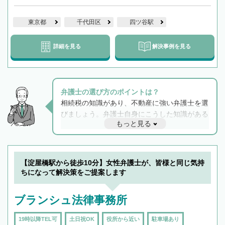
東京都
千代田区
四ツ谷駅
詳細を見る
解決事例を見る
弁護士の選び方のポイントは？
相続税の知識があり、不動産に強い弁護士を選
びましょう。弁護士自身にこうした知識がある
もっと見る
と他士業との連携もスムーズに進み、トラブル
解決のみならず相続をトータルで任せることが
できます。また、相続は感情がからむ分野なの
でフィーリングも重要です。実際に電話や面談
【淀屋橋駅から徒歩10分】女性弁護士が、皆様と同じ気持
で複数の弁護士と会話をしてウマが合う方に依
ちになって解決策をご提案します
頼をするのがおすすめです。
ブランシュ法律事務所
19時以降TEL可
土日祝OK
役所から近い
駐車場あり