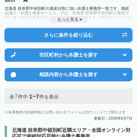
北海道 枝幸郡中頓別町の遺産分割に強い弁護士事務所一覧です。相続
会議の「弁護士検索サービス」では、北海道 枝幸郡中頓別町の遺産分
割に強い弁護士事務所を一覧で見ることが出来ます。相続のトラブルや
もっと見る
お悩みを抱えている方は一度近隣の弁護士に相談してみましょう。
さらに条件を絞り込む
市区町村から
弁護士を探す
相談内容から
弁護士を探す
7
1~7
全
件中
件を表示
各事務所の詳細情報とお問い合わせフォームは別ウィンドウで開きます
更新日：2026年8月7日
北海道 枝幸郡中頓別町近隣エリア・全国オンライン対
応可で相続対応可能な弁護士事務所