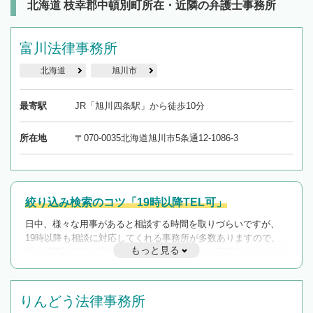
北海道 枝幸郡中頓別町所在・近隣の弁護士事務所
富川法律事務所
北海道
旭川市
最寄駅
JR「旭川四条駅」から徒歩10分
所在地
〒070-0035北海道旭川市5条通12-1086-3
絞り込み検索のコツ「19時以降TEL可」
日中、様々な用事があると相談する時間を取りづらいですが、
19時以降も相談に対応してくれる事務所が多数ありますので、
もっと見る
遅い時間の相談が増えそうな場合はそのような事務所に絞り込
んで検索してみましょう。
19時以降TEL可の条件
りんどう法律事務所
を加えて再検索