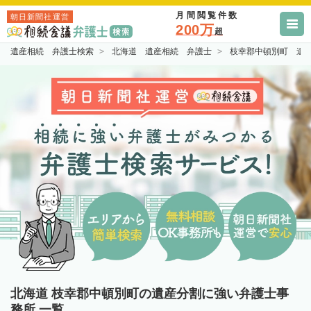
月間閲覧件数
朝日新聞社運営
200万
超
遺産相続 弁護士検索
北海道 遺産相続 弁護士
枝幸郡中頓別町 遺
北海道 枝幸郡中頓別町の遺産分割に強い弁護士事
務所 一覧