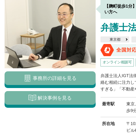
【麹町徒歩1分
い方へ
弁護士法
東京都
全国対
オンライン相談可
弁護士法人IGT
事務所の詳細を見る
絡む相続に注力し
すぎる」「不動産や
解決事例を見る
最寄駅
東京
歩9
所在地
〒1
ビル