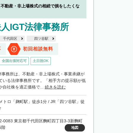
】不動産・非上場株式の相続で損をしたくな
人IGT法律事務所
千代田区
四ツ谷駅
応
初回相談無料
全国出張対応可
土日祝OK
法律事務所は、不動産・非上場株式・事業承継が
ている法律事務所です。「相手方の提示額が低
自社株を適正価格で...
続きを読む
メトロ「麹町駅」徒歩1分 / JR「四ツ谷駅」徒
分
02-0083 東京都千代田区麴町四丁目3-3新麴町
6階
地図