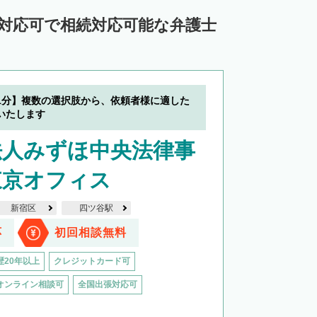
中川郡池田町
中川郡豊頃町
ン対応可で相続対応可能な弁護士
苫前郡羽幌町
苫前郡初山別村
谷郡猿払村
枝幸郡浜頓別町
利尻郡利尻富士町
網走郡美幌町
1分】複数の選択肢から、依頼者様に適した
里郡小清水町
常呂郡訓子府町
いたします
紋別郡滝上町
紋別郡興部町
法人みずほ中央法律事
沙流郡日高町
沙流郡平取町
新冠郡新冠町
東京オフィス
河東郡音更町
河東郡士幌町
新宿区
四ツ谷駅
河西郡更別村
広尾郡大樹町
応
初回相談無料
路郡釧路町
厚岸郡厚岸町
厚岸郡浜中町
歴20年以上
クレジットカード可
野付郡別海町
標津郡中標津町
オンライン相談可
全国出張対応可