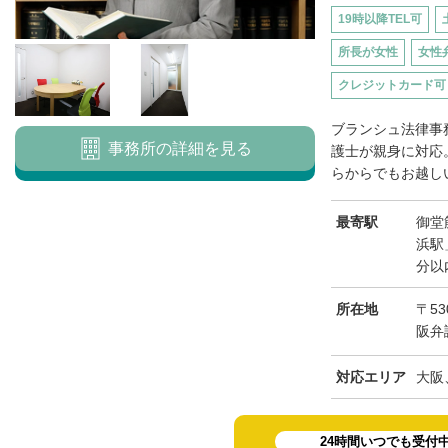
19時以降TEL可
所長が女性
女性
クレジットカード可
ブランシュ法律事
事務所の詳細を見る
護士が親身に対応
らからでもお越しい
最寄駅
御堂
浜駅
分以
所在地
〒53
阪弁
対応エリア
大阪
24時間いつでも受付