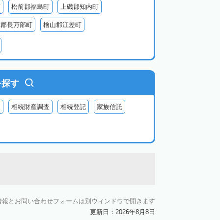
町
松前郡福島町
上磯郡知内町
越郡長万部町
檜山郡江差町
瀬棚郡今金町
久遠郡せたな町
虻田郡ニセコ町
虻田郡倶知安町
虻田郡豊浦町
虻田郡洞爺湖町
を探す
郡神恵内村
古平郡古平町
積丹郡積丹町
査
相続財産調査
相続登記
家族信託
空知郡奈井江町
空知郡上砂川町
由仁町
夕張郡長沼町
夕張郡栗山町
雨竜郡秩父別町
雨竜郡雨竜町
払郡安平町
勇払郡むかわ町
上川郡愛別町
上川郡上川町
上川郡東川町
情報とお問い合わせフォームは別ウィンドウで開きます
川郡新得町
上川郡清水町
中川郡本別町
更新日：2026年8月8日