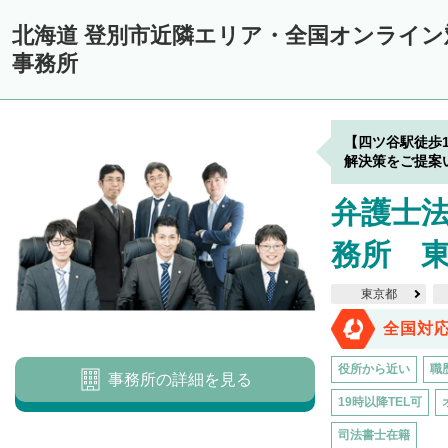
中川郡美深町
中川郡音威子府村
中川郡中川町
中川郡幕別町
北海道 登別市近隣エリア・全国オンライ
雨竜郡幌加内町
増毛郡増毛町
留萌郡小平町
苫前郡苫前町
事務所
天塩郡遠別町
天塩郡天塩町
天塩郡豊富町
天塩郡幌延町
宗
枝幸郡中頓別町
枝幸郡枝幸町
礼文郡礼文町
利尻郡利尻町
【四ツ谷駅徒歩
網走郡津別町
網走郡大空町
斜里郡斜里町
斜里郡清里町
斜
解決策をご提案
常呂郡置戸町
常呂郡佐呂間町
紋別郡遠軽町
紋別郡湧別町
弁護士
紋別郡西興部村
紋別郡雄武町
有珠郡壮瞥町
白老郡白老町
務所 
浦河郡浦河町
様似郡様似町
幌泉郡えりも町
日高郡新ひだか町
東京都
河東郡上士幌町
河東郡鹿追町
河西郡芽室町
河西郡中札内村
全国対
広尾郡広尾町
足寄郡足寄町
足寄郡陸別町
十勝郡浦幌町
釧
役所から近い
職
事務所の詳細を見る
川上郡標茶町
川上郡弟子屈町
阿寒郡鶴居村
白糠郡白糠町
19時以降TEL可
標津郡標津町
目梨郡羅臼町
司法書士在籍