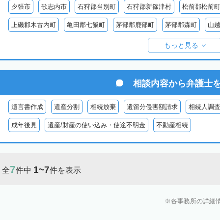
夕張市
歌志内市
石狩郡当別町
石狩郡新篠津村
松前郡松前
上磯郡木古内町
亀田郡七飯町
茅部郡鹿部町
茅部郡森町
山
檜山郡上ノ国町
檜山郡厚沢部町
爾志郡乙部町
奥尻郡奥尻町
もっと見る
島牧郡島牧村
寿都郡寿都町
寿都郡黒松内町
磯谷郡蘭越町
虻田郡真狩村
虻田郡留寿都村
虻田郡喜茂別町
虻田郡京極町
相談内容から
弁護士
岩内郡共和町
岩内郡岩内町
二海郡八雲町
古宇郡泊村
古宇
遺言書作成
遺産分割
相続放棄
遺留分侵害額請求
相続人調
余市郡仁木町
余市郡余市町
余市郡赤井川村
空知郡南幌町
成年後見
遺産/財産の使い込み・使途不明金
不動産相続
空知郡上富良野町
空知郡中富良野町
空知郡南富良野町
夕張郡
樺戸郡月形町
樺戸郡浦臼町
樺戸郡新十津川町
雨竜郡妹背牛町
7
1~7
全
件中
件を表示
雨竜郡北竜町
雨竜郡沼田町
勇払郡占冠村
勇払郡厚真町
勇
上川郡東神楽町
上川郡鷹栖町
上川郡当麻町
上川郡比布町
各事務所の詳細
上川郡美瑛町
上川郡和寒町
上川郡剣淵町
上川郡下川町
上