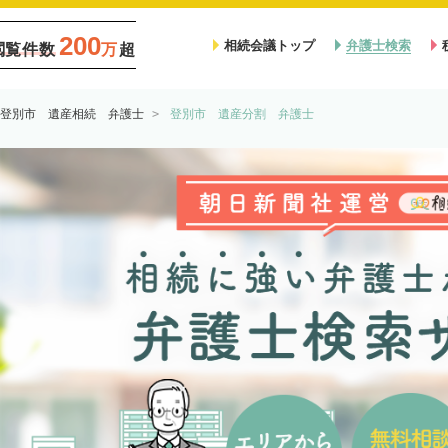
200
相続会議トップ
弁護士検索
閲覧件数
万
超
登別市 遺産相続 弁護士
登別市 遺産分割 弁護士