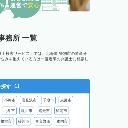
事務所 一覧
護士検索サービス」では、北海道 登別市の遺産分
お悩みを抱えている方は一度近隣の弁護士に相談し
を探す
小樽市
岩見沢市
千歳市
恵庭市
北斗市
滝川市
網走市
留萌市
根室市
砂川市
富良野市
稚内市