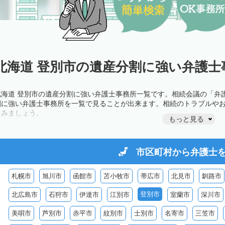
北海道 登別市の遺産分割に強い弁護士
北海道 登別市の遺産分割に強い弁護士事務所一覧です。相続会議の「弁
割に強い弁護士事務所を一覧で見ることが出来ます。相続のトラブルや
てみましょう。
もっと見る
市区町村から
弁護士
札幌市
旭川市
函館市
苫小牧市
帯広市
北見市
釧路市
登別市
北広島市
石狩市
伊達市
江別市
室蘭市
深川市
美唄市
芦別市
赤平市
紋別市
士別市
名寄市
三笠市