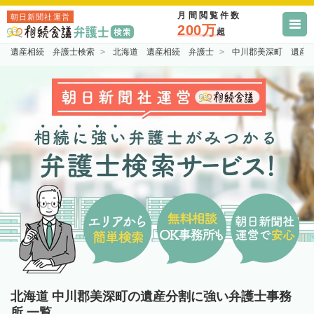
月間閲覧件数
朝日新聞社運営
200万
超
遺産相続 弁護士検索
北海道 遺産相続 弁護士
中川郡美深町 遺産
北海道 中川郡美深町の遺産分割に強い弁護士事務
所 一覧