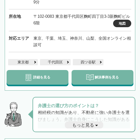
9分
所在地
〒102-0083 東京都千代田区麴町四丁目3-3新麴町ビル
6階
地図
対応エリア
東京、千葉、埼玉、神奈川、山梨、全国オンライン相
談可
東京都
千代田区
四ツ谷駅
詳細を見る
解決事例を見る
弁護士の選び方のポイントは？
相続税の知識があり、不動産に強い弁護士を選
びましょう。弁護士自身にこうした知識がある
もっと見る
と他士業との連携もスムーズに進み、トラブル
解決のみならず相続をトータルで任せることが
できます。また、相続は感情がからむ分野なの