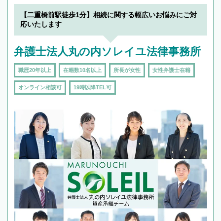
でフィーリングも重要です。実際に電話や面談
【二重橋前駅徒歩1分】相続に関する幅広いお悩みにご対
で複数の弁護士と会話をしてウマが合う方に依
応いたします
頼をするのがおすすめです。
弁護士法人丸の内ソレイユ法律事務所
職歴20年以上
在籍数10名以上
所長が女性
女性弁護士在籍
オンライン相談可
19時以降TEL可