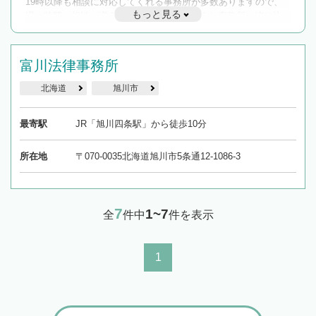
19時以降も相談に対応してくれる事務所が多数ありますので、
もっと見る
遅い時間の相談が増えそうな場合はそのような事務所に絞り込
んで検索してみましょう。
19時以降TEL可の条件
富川法律事務所
を加えて再検索
北海道
旭川市
最寄駅
JR「旭川四条駅」から徒歩10分
所在地
〒070-0035北海道旭川市5条通12-1086-3
7
1~7
全
件中
件を表示
1