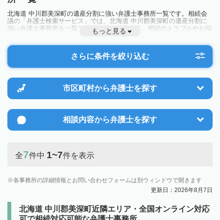
北海道 中川郡美深町の遺産分割に強い弁護士事務所一覧です。相続会
議の「弁護士検索サービス」では、北海道 中川郡美深町の遺産分割に
強い弁護士事務所を一覧で見ることが出来ます。相続のトラブルやお悩
もっと見る
みを抱えている方は一度近隣の弁護士に相談してみましょう。
さらに条件を絞り込む
市区町村から
弁護士を探す
相談内容から
弁護士を探す
7
1~7
全
件中
件を表示
各事務所の詳細情報とお問い合わせフォームは別ウィンドウで開きます
更新日：2026年8月7日
北海道 中川郡美深町近隣エリア・全国オンライン対応
可で相続対応可能な弁護士事務所