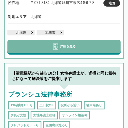
所在地
〒071-8134 北海道旭川市末広4条6-7-8
地図
対応エリア
北海道
北海道
旭川市
詳細を見る
【淀屋橋駅から徒歩10分】女性弁護士が、皆様と同じ気持
ちになって解決策をご提案します
ブランシュ法律事務所
19時以降TEL可
土日祝OK
役所から近い
駐車場あり
所長が女性
女性弁護士在籍
オンライン相談可
クレジットカード可
全国出張対応可