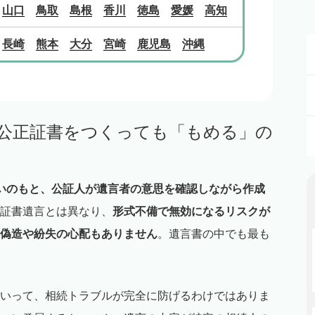
山口
鳥取
島根
香川
徳島
愛媛
高知
長崎
熊本
大分
宮崎
鹿児島
沖縄
 公正証書をつくっても「もめる」の
いのもと、公証人が遺言者の意思を確認しながら作成
筆証書遺言とは異なり、
形式不備で無効になるリスクが
偽造や紛失の心配もありません
。遺言書の中でも最も
いって、相続トラブルが完全に防げるわけではありま