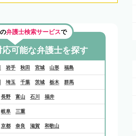
の
弁護士検索サービス
で
対応可能な
弁護士を探す
森
岩手
秋田
宮城
山形
福島
川
埼玉
千葉
茨城
栃木
群馬
長野
富山
石川
福井
岐阜
三重
京都
奈良
滋賀
和歌山