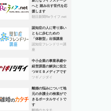
新たなライフステージ
へと 踏み出す世代を応
援します
朝日新聞Reライフ.net
認知症の人に寄り添い
ともに歩むための
「体験型」出張講座
認知症フレンドリー講
座
中小企業の事業承継や
経営課題の解決に役立
つＷＥＢメディアです
ツギノジダイ
離婚の悩みについて地
元の弁護士の検索がで
きるポータルサイトで
す
離婚のカタチ