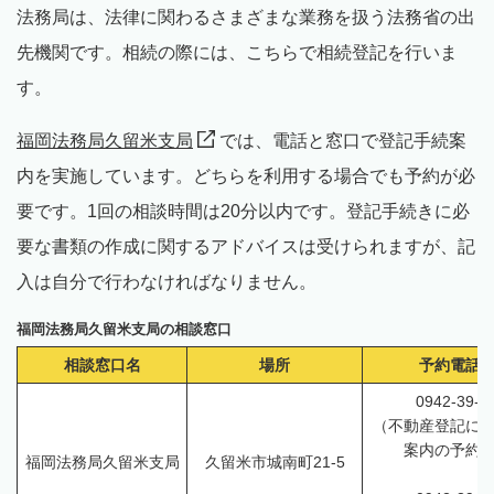
法務局は、法律に関わるさまざまな業務を扱う法務省の出
先機関です。相続の際には、こちらで相続登記を行いま
す。
福岡法務局久留米支局
では、電話と窓口で登記手続案
内を実施しています。どちらを利用する場合でも予約が必
要です。1回の相談時間は20分以内です。登記手続きに必
要な書類の作成に関するアドバイスは受けられますが、記
入は自分で行わなければなりません。
福岡法務局久留米支局の相談窓口
相談窓口名
場所
予約電話
0942-39-2
（不動産登記に
案内の予約
福岡法務局久留米支局
久留米市城南町21-5