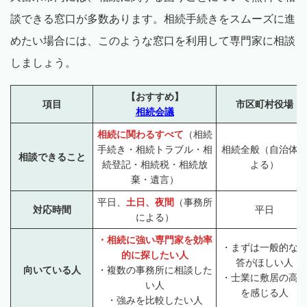
談できる窓口が多数あります。相続手続きをスムーズに進
めたい場合には、このような窓口を利用して専門家に相談
しましょう。
【おすすめ】
項目
市区町村役場
相続会議
相続に関わるすべて
（相続
手続き・相続トラブル・相
相続全般（自治体
相談できること
続登記・相続税・相続放
よる）
棄・遺言）
平日、
土日、夜間
（事務所
対応時間
平日
による）
・相続に強い専門家を効率
・まずは一般的な
的に探したい人
答がほしい人
向いている人
・複数の事務所に相談した
・士業に敷居の高
い人
を感じる人
・強みを比較したい人