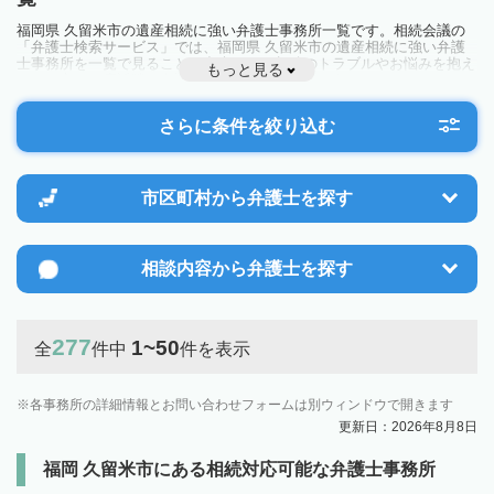
福岡県 久留米市の遺産相続に強い弁護士事務所一覧です。相続会議の
「弁護士検索サービス」では、福岡県 久留米市の遺産相続に強い弁護
士事務所を一覧で見ることが出来ます。相続のトラブルやお悩みを抱え
もっと見る
ている方は一度近隣の弁護士に相談してみましょう。
さらに条件を絞り込む
市区町村から
弁護士を探す
相談内容から
弁護士を探す
277
1~50
全
件中
件を表示
各事務所の詳細情報とお問い合わせフォームは別ウィンドウで開きます
更新日：2026年8月8日
福岡 久留米市にある相続対応可能な弁護士事務所