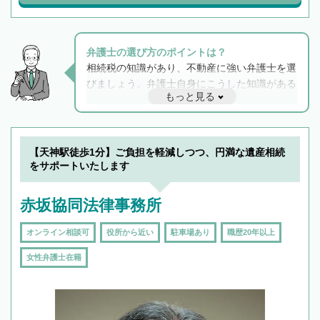
弁護士の選び方のポイントは？
相続税の知識があり、不動産に強い弁護士を選
びましょう。弁護士自身にこうした知識がある
もっと見る
と他士業との連携もスムーズに進み、トラブル
解決のみならず相続をトータルで任せることが
できます。また、相続は感情がからむ分野なの
でフィーリングも重要です。実際に電話や面談
【天神駅徒歩1分】ご負担を軽減しつつ、円満な遺産相続
で複数の弁護士と会話をしてウマが合う方に依
をサポートいたします
頼をするのがおすすめです。
赤坂協同法律事務所
オンライン相談可
役所から近い
駐車場あり
職歴20年以上
女性弁護士在籍