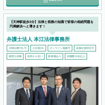
【天神駅徒歩3分】法律と税務の知識で皆様の相続問題を
円満解決へと導きます！
弁護士法人 本江法律事務所
19時以降TEL可
土日祝OK
オンライン相談可
全国出張対応可
税理士在籍
役所から近い
駐車場あり
在籍数10名以上