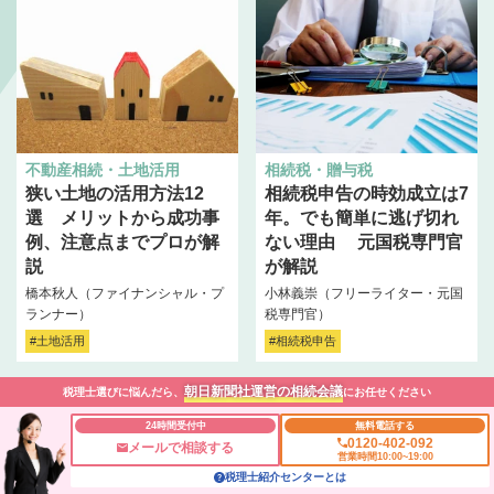
不動産相続・土地活用
相続税・贈与税
狭い土地の活用方法12
相続税申告の時効成立は7
選 メリットから成功事
年。でも簡単に逃げ切れ
例、注意点までプロが解
ない理由 元国税専門官
説
が解説
橋本秋人（ファイナンシャル・プ
小林義崇（フリーライター・元国
ランナー）
税専門官）
#土地活用
#相続税申告
朝日新聞社運営の相続会議
税理士選びに悩んだら、
にお任せください
24時間受付中
無料電話する
0120-402-092
メールで相談する
営業時間10:00~19:00
税理士紹介センターとは