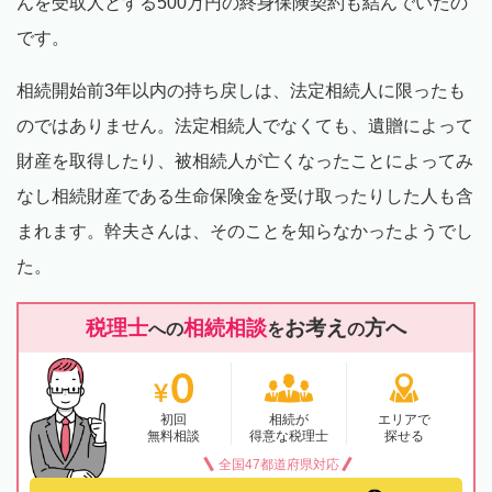
んを受取人とする500万円の終身保険契約も結んでいたの
です。
相続開始前3年以内の持ち戻しは、法定相続人に限ったも
のではありません。法定相続人でなくても、遺贈によって
財産を取得したり、被相続人が亡くなったことによってみ
なし相続財産である生命保険金を受け取ったりした人も含
まれます。幹夫さんは、そのことを知らなかったようでし
た。
税理士
相続相談
お考え
方へ
への
を
の
初回
相続が
エリアで
無料相談
得意な税理士
探せる
全国47都道府県対応