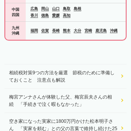
広島
岡山
山口
鳥取
島根
中国
四国
香川
徳島
愛媛
高知
九州
福岡
佐賀
長崎
熊本
大分
宮崎
鹿児島
沖縄
沖縄
相続税対策9つの方法を厳選 節税のために準備し
ておくこと 注意点も解説
梅宮アンナさんが体験した父、梅宮辰夫さんの相
続 「手続きで泣く暇もなかった」
空き家になった実家に1800万円かけた松本明子さ
ん 「実家を頼む」との父の言葉で維持し続けた25