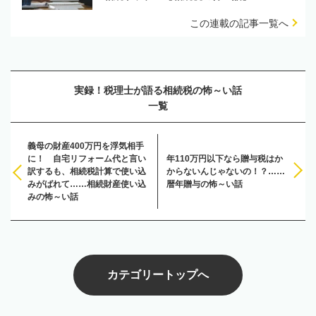
この連載の記事一覧へ
実録！税理士が語る相続税の怖～い話
一覧
義母の財産400万円を浮気相手
に！ 自宅リフォーム代と言い
年110万円以下なら贈与税はか
訳するも、相続税計算で使い込
からないんじゃないの！？……
みがばれて……相続財産使い込
暦年贈与の怖～い話
みの怖～い話
カテゴリートップへ