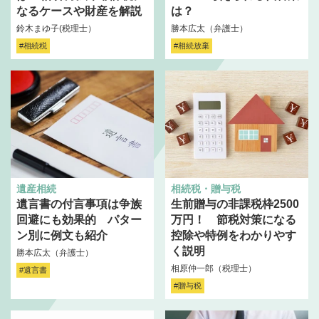
なるケースや財産を解説
は？
鈴木まゆ子(税理士）
勝本広太（弁護士）
#相続税
#相続放棄
遺産相続
相続税・贈与税
遺言書の付言事項は争族
生前贈与の非課税枠2500
回避にも効果的 パター
万円！ 節税対策になる
ン別に例文も紹介
控除や特例をわかりやす
く説明
勝本広太（弁護士）
相原仲一郎（税理士）
#遺言書
#贈与税