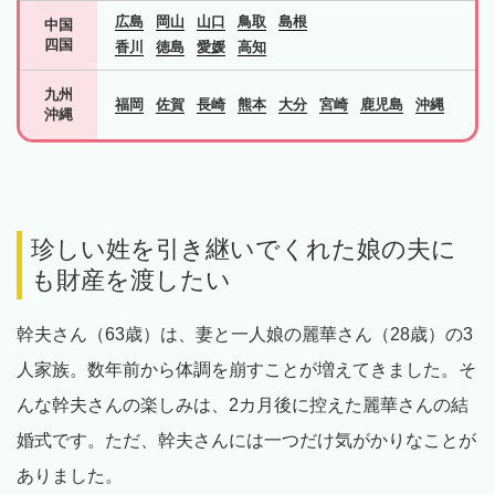
広島
岡山
山口
鳥取
島根
中国
四国
香川
徳島
愛媛
高知
九州
福岡
佐賀
長崎
熊本
大分
宮崎
鹿児島
沖縄
沖縄
珍しい姓を引き継いでくれた娘の夫に
も財産を渡したい
幹夫さん（63歳）は、妻と一人娘の麗華さん（28歳）の3
人家族。数年前から体調を崩すことが増えてきました。そ
んな幹夫さんの楽しみは、2カ月後に控えた麗華さんの結
婚式です。ただ、幹夫さんには一つだけ気がかりなことが
ありました。