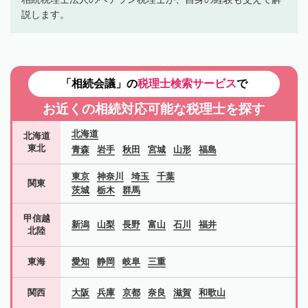
説します。
「相続会議」の
税理士検索サービス
で
お近くの相続対応可能な
税理士を探す
北海道
北海道
東北
青森
岩手
秋田
宮城
山形
福島
東京
神奈川
埼玉
千葉
関東
茨城
栃木
群馬
甲信越
新潟
山梨
長野
富山
石川
福井
北陸
東海
愛知
静岡
岐阜
三重
関西
大阪
兵庫
京都
奈良
滋賀
和歌山