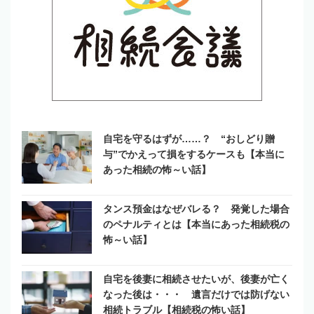
自宅を守るはずが……？ “おしどり贈
与”でかえって損をするケースも【本当に
あった相続の怖～い話】
タンス預金はなぜバレる？ 発覚した場合
のペナルティとは【本当にあった相続税の
怖～い話】
自宅を後妻に相続させたいが、後妻が亡く
なった後は・・・ 遺言だけでは防げない
相続トラブル【相続税の怖い話】