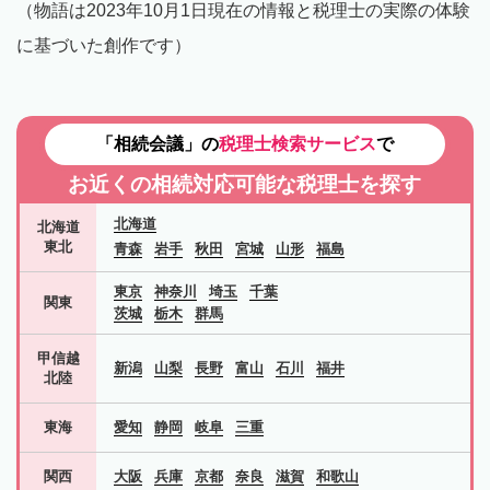
（物語は2023年10月1日現在の情報と税理士の実際の体験
に基づいた創作です）
「相続会議」の
税理士検索サービス
で
お近くの相続対応可能な
税理士を探す
北海道
北海道
東北
青森
岩手
秋田
宮城
山形
福島
東京
神奈川
埼玉
千葉
関東
茨城
栃木
群馬
甲信越
新潟
山梨
長野
富山
石川
福井
北陸
東海
愛知
静岡
岐阜
三重
関西
大阪
兵庫
京都
奈良
滋賀
和歌山