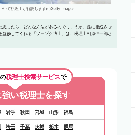
税理士が解説します(c)Getty Images
と思ったら、どんな方法があるのでしょうか。孫に相続させ
を監修してくれる「ソーゾク博士」は、税理士相原仲一郎さ
の
税理士検索サービス
で
に強い税理士を探す
森
岩手
秋田
宮城
山形
福島
川
埼玉
千葉
茨城
栃木
群馬