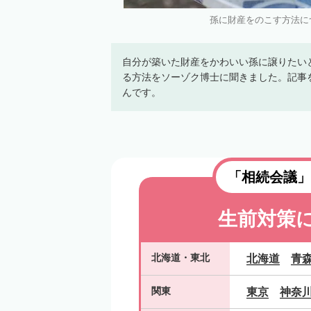
孫に財産をのこす方法について
自分が築いた財産をかわいい孫に譲りたい
る方法をソーゾク博士に聞きました。記事
んです。
「相続会議」
生前対策
北海道
・
東北
北海道
青
関東
東京
神奈