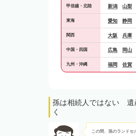
甲信越
・
北陸
新潟
山梨
東海
愛知
静岡
関西
大阪
兵庫
中国
・
四国
広島
岡山
九州
・
沖縄
福岡
佐賀
孫は相続人ではない 遺
く
この間、孫のランドセ