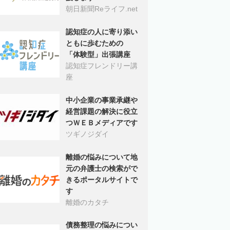
朝日新聞Reライフ.net
認知症の人に寄り添い
ともに歩むための
「体験型」出張講座
認知症フレンドリー講
座
中小企業の事業承継や
経営課題の解決に役立
つＷＥＢメディアです
ツギノジダイ
離婚の悩みについて地
元の弁護士の検索がで
きるポータルサイトで
す
離婚のカタチ
債務整理の悩みについ