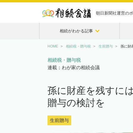
朝日新聞社運営の
相続がわかる記事
HOME
相続税・贈与税
生前贈与
孫に財
相続税・贈与税
連載：わが家の相続会議
孫に財産を残すに
贈与の検討を
生前贈与