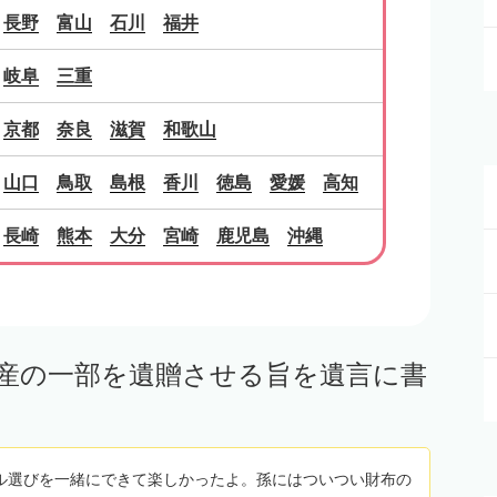
長野
富山
石川
福井
岐阜
三重
京都
奈良
滋賀
和歌山
山口
鳥取
島根
香川
徳島
愛媛
高知
長崎
熊本
大分
宮崎
鹿児島
沖縄
産の一部を遺贈させる旨を遺言に書
ル選びを一緒にできて楽しかったよ。孫にはついつい財布の