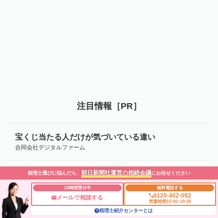
注目情報［PR］
宝くじ当たる人だけが気づいている違い
合同会社デジタルファーム
朝日新聞社運営の相続会議
税理士選びに悩んだら、
にお任せください
宝くじ当たる人だけが気づいている違い
合同会社デジタルファーム
24時間受付中
無料電話する
0120-402-092
メールで相談する
営業時間10:00~19:00
Recommended by
税理士紹介センターとは