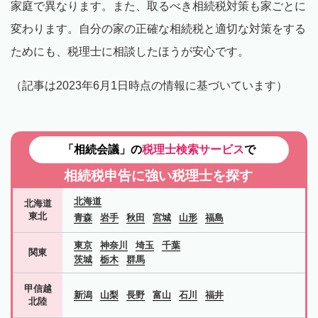
家庭で異なります。また、取るべき相続税対策も家ごとに
変わります。自分の家の正確な相続税と適切な対策をする
ためにも、税理士に相談したほうが安心です。
（記事は2023年6月1日時点の情報に基づいています）
「相続会議」の
税理士検索サービス
で
相続税申告に強い税理士を探す
北海道
北海道
東北
青森
岩手
秋田
宮城
山形
福島
東京
神奈川
埼玉
千葉
関東
茨城
栃木
群馬
甲信越
新潟
山梨
長野
富山
石川
福井
北陸