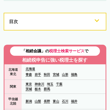
目次
「相続会議」の
税理士検索サービス
で
相続税申告に強い税理士を探す
北海道
北海道
東北
青森
岩手
秋田
宮城
山形
福島
東京
神奈川
埼玉
千葉
関東
茨城
栃木
群馬
甲信越
新潟
山梨
長野
富山
石川
福井
北陸