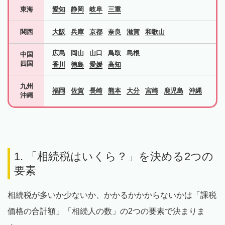
東海
愛知
静岡
岐阜
三重
関西
大阪
兵庫
京都
奈良
滋賀
和歌山
広島
岡山
山口
鳥取
島根
中国
四国
香川
徳島
愛媛
高知
九州
福岡
佐賀
長崎
熊本
大分
宮崎
鹿児島
沖縄
沖縄
1. 「相続税はいくら？」を決める2つの
要素
相続税が多いか少ないか、かかるかかからないかは「課税
価格の合計額」「相続人の数」の2つの要素で決まりま