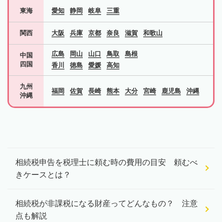
東海
愛知
静岡
岐阜
三重
関西
大阪
兵庫
京都
奈良
滋賀
和歌山
広島
岡山
山口
鳥取
島根
中国
四国
香川
徳島
愛媛
高知
九州
福岡
佐賀
長崎
熊本
大分
宮崎
鹿児島
沖縄
沖縄
相続税申告を税理士に頼む時の費用の目安 頼むべ
きケースとは？
相続税が非課税になる財産ってどんなもの？ 注意
点も解説