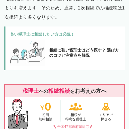
よりも増えます。そのため、通常、2次相続での相続税は1
次相続より多くなります。
良い税理士に相談したい方は必読！
相続に強い税理士はどう探す？ 選び方
のコツと注意点を解説
税理士
相続相談
お考え
方へ
への
を
の
初回
相続が
エリアで
無料相談
得意な税理士
探せる
全国47都道府県対応