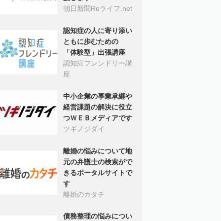
朝日新聞Reライフ.net
認知症の人に寄り添い
ともに歩むための
「体験型」出張講座
認知症フレンドリー講
座
中小企業の事業承継や
経営課題の解決に役立
つＷＥＢメディアです
ツギノジダイ
離婚の悩みについて地
元の弁護士の検索がで
きるポータルサイトで
す
離婚のカタチ
債務整理の悩みについ