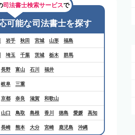
の
司法書士検索サービス
で
応可能な
司法書士を探す
森
岩手
秋田
宮城
山形
福島
川
埼玉
千葉
茨城
栃木
群馬
長野
富山
石川
福井
岐阜
三重
京都
奈良
滋賀
和歌山
山口
鳥取
島根
香川
徳島
愛媛
高知
長崎
熊本
大分
宮崎
鹿児島
沖縄