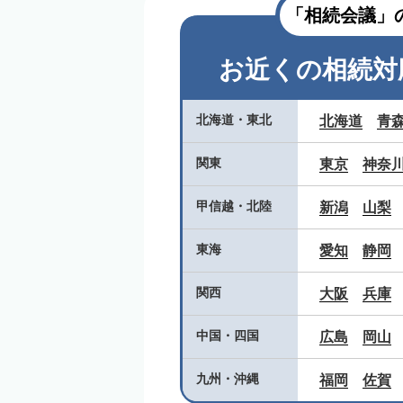
「相続会議」
お近くの相続対
北海道
・
東北
北海道
青
関東
東京
神奈
甲信越
・
北陸
新潟
山梨
東海
愛知
静岡
関西
大阪
兵庫
中国
・
四国
広島
岡山
九州
・
沖縄
福岡
佐賀