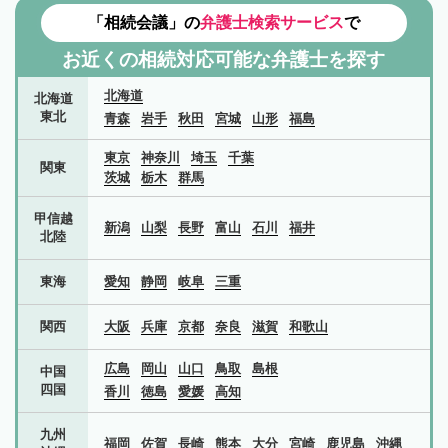
「相続会議」の
弁護士検索サービス
で
お近くの相続対応可能な
弁護士を探す
北海道
北海道
東北
青森
岩手
秋田
宮城
山形
福島
東京
神奈川
埼玉
千葉
関東
茨城
栃木
群馬
甲信越
新潟
山梨
長野
富山
石川
福井
北陸
東海
愛知
静岡
岐阜
三重
関西
大阪
兵庫
京都
奈良
滋賀
和歌山
広島
岡山
山口
鳥取
島根
中国
四国
香川
徳島
愛媛
高知
九州
福岡
佐賀
長崎
熊本
大分
宮崎
鹿児島
沖縄