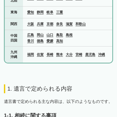
北陸
東海
愛知
静岡
岐阜
三重
関西
大阪
兵庫
京都
奈良
滋賀
和歌山
広島
岡山
山口
鳥取
島根
中国
四国
香川
徳島
愛媛
高知
九州
福岡
佐賀
長崎
熊本
大分
宮崎
鹿児島
沖縄
沖縄
1. 遺言で定められる内容
遺言書で定められる主な内容は、以下のようなものです。
1-1. 相続に関する事項