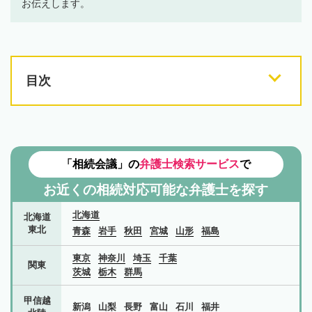
お伝えします。
目次
「相続会議」の
弁護士検索サービス
で
お近くの相続対応可能な
弁護士を探す
北海道
北海道
東北
青森
岩手
秋田
宮城
山形
福島
東京
神奈川
埼玉
千葉
関東
茨城
栃木
群馬
甲信越
新潟
山梨
長野
富山
石川
福井