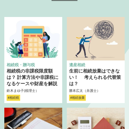
相続税・贈与税
遺産相続
相続税の非課税限度額
生前に相続放棄はできな
は？ 計算方法や非課税に
い！ 考えられる代替策
なるケースや財産を解説
は？
鈴木まゆ子(税理士）
勝本広太（弁護士）
#相続税
#相続放棄