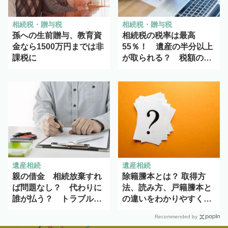
相続税・贈与税
相続税・贈与税
孫への生前贈与、教育資
相続税の税率は最高
金なら1500万円までは非
55％！ 遺産の半分以上
課税に
が取られる？ 税額の計
算方法をわかりやすく解
説
遺産相続
遺産相続
親の借金 相続放棄すれ
除籍謄本とは？ 取得方
ば問題なし？ 代わりに
法、読み方、戸籍謄本と
誰が払う？ トラブルを
の違いをわかりやすく解
避ける方法を解説
説
Recommended by