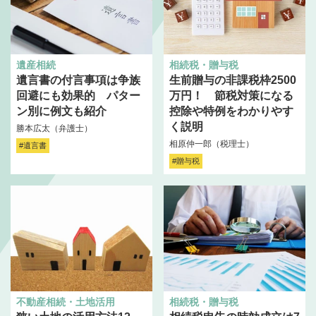
遺産相続
相続税・贈与税
遺言書の付言事項は争族
生前贈与の非課税枠2500
回避にも効果的 パター
万円！ 節税対策になる
ン別に例文も紹介
控除や特例をわかりやす
く説明
勝本広太（弁護士）
相原仲一郎（税理士）
#遺言書
#贈与税
不動産相続・土地活用
相続税・贈与税