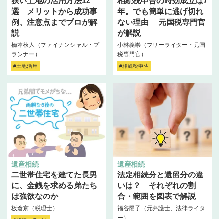
狭い土地の活用方法12
相続税申告の時効成立は7
選 メリットから成功事
年。でも簡単に逃げ切れ
例、注意点までプロが解
ない理由 元国税専門官
説
が解説
橋本秋人（ファイナンシャル・プ
小林義崇（フリーライター・元国
ランナー）
税専門官）
#土地活用
#相続税申告
遺産相続
遺産相続
二世帯住宅を建てた長男
法定相続分と遺留分の違
に、金銭を求める弟たち
いは？ それぞれの割
は強欲なのか
合・範囲を図表で解説
板倉京（税理士）
福谷陽子（元弁護士、法律ライタ
ー）