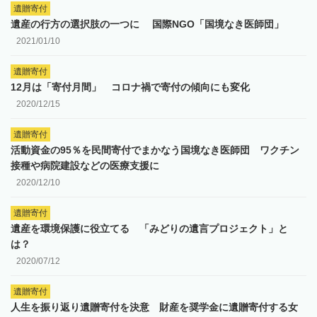
遺贈寄付
遺産の行方の選択肢の一つに‌ ‌ 国際NGO「国境なき医師団」
2021/01/10
遺贈寄付
12月は「寄付月間」 コロナ禍で寄付の傾向にも変化
2020/12/15
遺贈寄付
活動資金の95％を民間寄付でまかなう国境なき医師団 ワクチン
接種や病院建設などの医療支援に
2020/12/10
遺贈寄付
遺産を環境保護に役立てる 「みどりの遺言プロジェクト」と
は？
2020/07/12
遺贈寄付
人生を振り返り遺贈寄付を決意 財産を奨学金に遺贈寄付する女