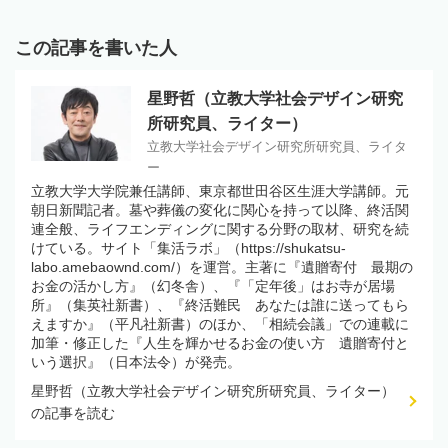
この記事を書いた人
星野哲（立教大学社会デザイン研究
所研究員、ライター）
立教大学社会デザイン研究所研究員、ライタ
ー
立教大学大学院兼任講師、東京都世田谷区生涯大学講師。元
朝日新聞記者。墓や葬儀の変化に関心を持って以降、終活関
連全般、ライフエンディングに関する分野の取材、研究を続
けている。サイト「集活ラボ」（https://shukatsu-
labo.amebaownd.com/）を運営。主著に『遺贈寄付 最期の
お金の活かし方』（幻冬舎）、『「定年後」はお寺が居場
所』（集英社新書）、『終活難民 あなたは誰に送ってもら
えますか』（平凡社新書）のほか、「相続会議」での連載に
加筆・修正した『人生を輝かせるお金の使い方 遺贈寄付と
いう選択』（日本法令）が発売。
星野哲（立教大学社会デザイン研究所研究員、ライター）
の記事を読む