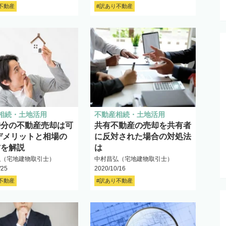
不動産
#訳あり不動産
相続・土地活用
不動産相続・土地活用
持分の不動産売却は可
共有不動産の売却を共有者
デメリットと相場の
に反対された場合の対処法
方を解説
は
弘（宅地建物取引士）
中村昌弘（宅地建物取引士）
/25
2020/10/16
不動産
#訳あり不動産