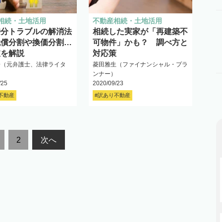
相続・土地活用
不動産相続・土地活用
持分トラブルの解消法
相続した実家が「再建築不
代償分割や換価分割…
可物件」かも？ 調べ方と
肢を解説
対応策
子（元弁護士、法律ライタ
菱田雅生（ファイナンシャル・プラ
ンナー）
/25
2020/09/23
不動産
#訳あり不動産
2
次へ