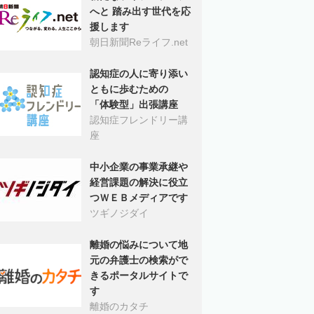
へと 踏み出す世代を応
援します
朝日新聞Reライフ.net
認知症の人に寄り添い
ともに歩むための
「体験型」出張講座
認知症フレンドリー講
座
中小企業の事業承継や
経営課題の解決に役立
つＷＥＢメディアです
ツギノジダイ
離婚の悩みについて地
元の弁護士の検索がで
きるポータルサイトで
す
離婚のカタチ