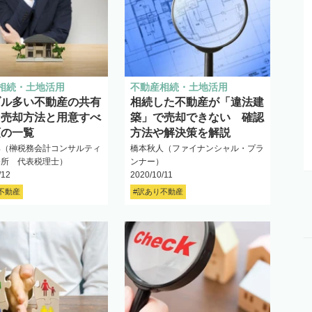
相続・土地活用
不動産相続・土地活用
ブル多い不動産の共有
相続した不動産が「違法建
 売却方法と用意すべ
築」で売却できない 確認
類の一覧
方法や解決策を解説
郎（榊税務会計コンサルティ
橋本秋人（ファイナンシャル・プラ
務所 代表税理士）
ンナー）
/12
2020/10/11
不動産
#訳あり不動産