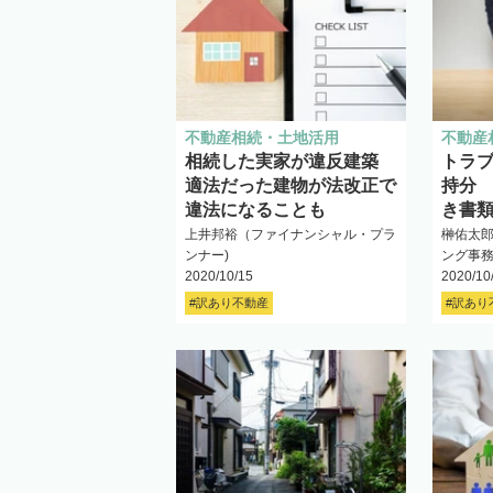
不動産相続・土地活用
不動産
相続した実家が違反建築
トラ
適法だった建物が法改正で
持分
違法になることも
き書
上井邦裕（ファイナンシャル・プラ
榊佑太
ンナー)
ング事
2020/10/15
2020/10
#訳あり不動産
#訳あり