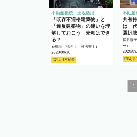
不動産相続・土地活用
不動産
「既存不適格建築物」と
共有
「違反建築物」の違いを理
は 
解しておこう 売却はでき
選択
る？
福谷陽
ー）
石動龍（税理士・司法書士）
2020/09
2020/09/30
#訳あり
#訳あり不動産
1