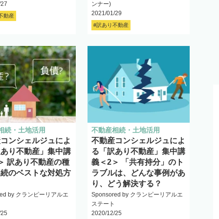
/27
ンナー)
2021/01/29
不動産
#訳あり不動産
相続・土地活用
不動産相続・土地活用
産コンシェルジュによ
不動産コンシェルジュによ
訳あり不動産」集中講
る「訳あり不動産」集中講
＞ 訳あり不動産の種
義＜2＞ 「共有持分」のト
相続のベストな対処方
ラブルは、どんな事例があ
り、どう解決する？
ored by クランピーリアルエ
Sponsored by クランピーリアルエ
ト
ステート
/25
2020/12/25