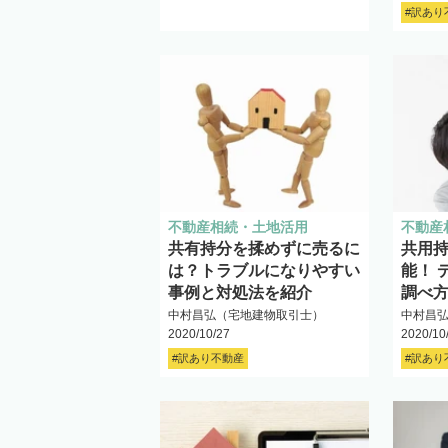
#訳あり
不動産相続・土地活用
不動産
共有持分を揉めずに売るに
共用
は？トラブルになりやすい
能！ 
事例と対処法を紹介
調べ
中村昌弘（宅地建物取引士）
中村昌
2020/10/27
2020/10
#訳あり不動産
#訳あり