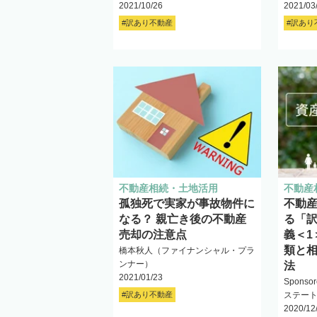
2021/10/26
2021/03
#訳あり不動産
#訳あり
不動産相続・土地活用
不動産
孤独死で実家が事故物件に
不動
なる？ 親亡き後の不動産
る「
売却の注意点
義＜1
類と
橋本秋人（ファイナンシャル・プラ
ンナー）
法
2021/01/23
Spons
#訳あり不動産
ステー
2020/12