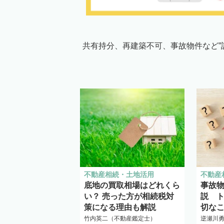
共有持分、再建築不可、事故物件など”
不動産相続・土地活用
不動産
底地の買取相場はどれくら
事故
い？ 売った方が相続税対
説 
策になる理由も解説
切な
竹内英二（不動産鑑定士）
逆瀬川