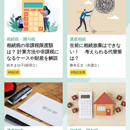
相続税・贈与税
遺産相続
相続税の非課税限度額
生前に相続放棄はできな
は？ 計算方法や非課税に
い！ 考えられる代替策
なるケースや財産を解説
は？
鈴木まゆ子(税理士）
勝本広太（弁護士）
#相続税
#相続放棄