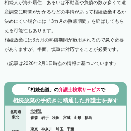
相続人が海外居住、あるいは不動産や負債の数が多くて遺
産調査に時間がかかるなどの事情があって相続放棄するか
決めにくい場合には「3カ月の熟慮期間」を延ばしてもら
える可能性もあります。
相続放棄には3カ月の熟慮期間が適用されるので急ぐ必要
がありますが、半面、慎重に対応することが必要です。
（記事は2020年2月1日時点の情報に基づいています）
「相続会議」の
弁護士検索サービス
で
相続放棄の手続きに精通した弁護士を探す
北海道
北海道
東北
青森
岩手
秋田
宮城
山形
福島
東京
神奈川
埼玉
千葉