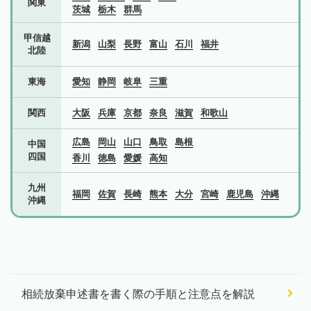
関東
茨城
栃木
群馬
甲信越
新潟
山梨
長野
富山
石川
福井
北陸
東海
愛知
静岡
岐阜
三重
関西
大阪
兵庫
京都
奈良
滋賀
和歌山
広島
岡山
山口
鳥取
島根
中国
四国
香川
徳島
愛媛
高知
九州
福岡
佐賀
長崎
熊本
大分
宮崎
鹿児島
沖縄
沖縄
相続放棄申述書を書く際の手順と注意点を解説