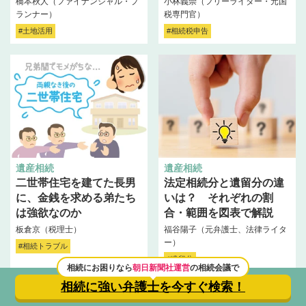
橋本秋人（ファイナンシャル・プ
小林義崇（フリーライター・元国
ランナー）
税専門官）
#土地活用
#相続税申告
遺産相続
遺産相続
二世帯住宅を建てた長男
法定相続分と遺留分の違
に、金銭を求める弟たち
いは？ それぞれの割
は強欲なのか
合・範囲を図表で解説
板倉京（税理士）
福谷陽子（元弁護士、法律ライタ
ー）
#相続トラブル
#遺留分
相続にお困りなら
朝日新聞社運営
の相続会議で
相続に強い弁護士を
今すぐ検索！