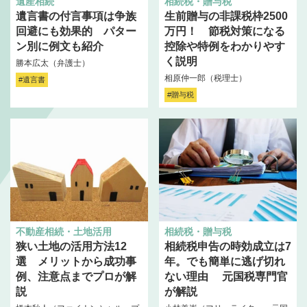
遺産相続
相続税・贈与税
遺言書の付言事項は争族
生前贈与の非課税枠2500
回避にも効果的 パター
万円！ 節税対策になる
ン別に例文も紹介
控除や特例をわかりやす
く説明
勝本広太（弁護士）
相原仲一郎（税理士）
#遺言書
#贈与税
不動産相続・土地活用
相続税・贈与税
狭い土地の活用方法12
相続税申告の時効成立は7
選 メリットから成功事
年。でも簡単に逃げ切れ
例、注意点までプロが解
ない理由 元国税専門官
説
が解説