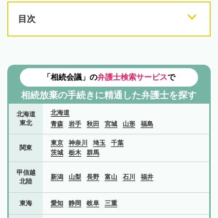
目次
「相続会議」の
弁護士検索サービス
で
相続放棄の手続きに精通した弁護士を探す
北海道
北海道
東北
青森
岩手
秋田
宮城
山形
福島
東京
神奈川
埼玉
千葉
関東
茨城
栃木
群馬
甲信越
新潟
山梨
長野
富山
石川
福井
北陸
東海
愛知
静岡
岐阜
三重