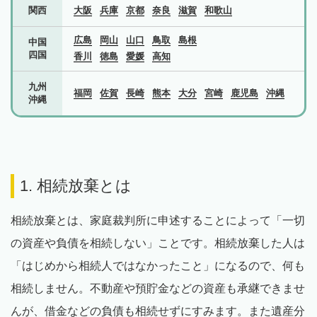
関西
大阪
兵庫
京都
奈良
滋賀
和歌山
広島
岡山
山口
鳥取
島根
中国
四国
香川
徳島
愛媛
高知
九州
福岡
佐賀
長崎
熊本
大分
宮崎
鹿児島
沖縄
沖縄
1. 相続放棄とは
相続放棄とは、家庭裁判所に申述することによって「一切
の資産や負債を相続しない」ことです。相続放棄した人は
「はじめから相続人ではなかったこと」になるので、何も
相続しません。不動産や預貯金などの資産も承継できませ
んが、借金などの負債も相続せずにすみます。また遺産分