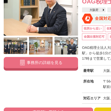
OAG税理
大阪府
全国対
役所から近い
在
全国出張対応可
OAG税理士法人
駅」から徒歩1分
17時まで営業して
事務所の詳細を見る
最寄駅
大阪
所在地
〒56
駅前
対応エリア
大阪