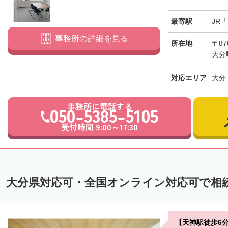
最寄駅
JR
事務所の詳細を見る
所在地
〒87
大分
対応エリア
大分
事務所に電話する
050-5385-5105
受付時間 9:00～17:30
大分県対応可・全国オンライン対応可で相
【天神駅徒歩6