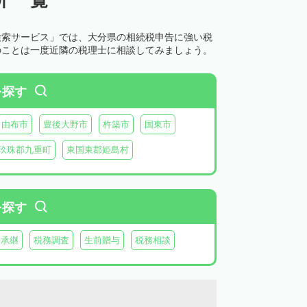
検索サービス」では、大分県の相続税申告に強い税
のことは一度近隣の税理士に相談してみましょう。
を探す
由布市
豊後大野市
杵築市
国東市
玖珠郡九重町
東国東郡姫島村
を探す
業承継
税務調査
生前贈与
税務相談