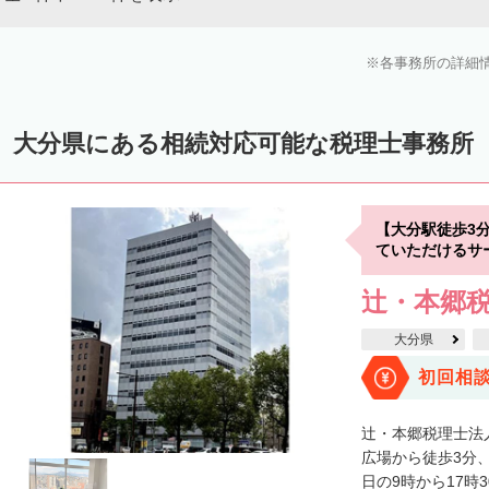
各事務所の詳細
大分県にある相続対応可能な税理士事務所
【大分駅徒歩3
ていただけるサ
辻・本郷税
大分県
初回相
辻・本郷税理士法
広場から徒歩3分
日の9時から17時3