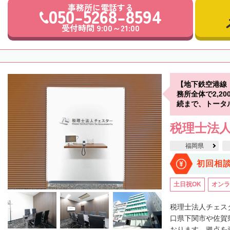
事務所に電話する
050-5268-8594
受付時間 9:00～21:00
【地下鉄空港線
務所全体で2,2
続まで、トータ
税理士法人
福岡県
初回相
土日祝OK
オンラ
税理士法人チェス
口県下関市や佐賀
おります。拠点を牽