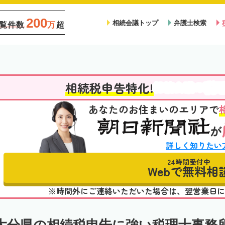
200
相続会議トップ
弁護士検索
覧件数
万
超
税
相続税申告特化!
相続会議の
あなたのお住まいのエリアで
が
詳しく知りたい
24時間受付中
Webで無料相
※時間外にご連絡いただいた場合は、翌営業日に
大分県の相続税申告に強い税理士事務所