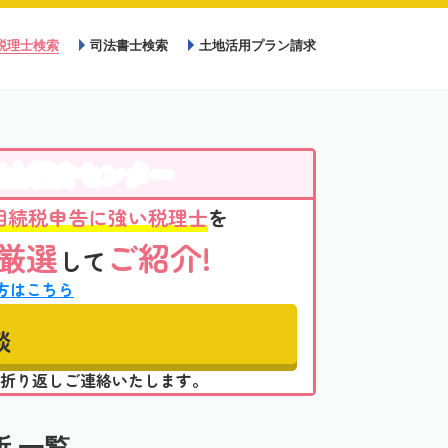
税理士検索
司法書士検索
土地活用プラン請求
理士紹介センター
相続税申告に強い税理士
を
厳選
ご紹介!
して
方はこちら
談
折り返しご連絡いたします。
 一覧