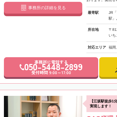
事務所の詳細を見る
最寄駅
JR
駅」
所在地
〒81
いち
対応エリア
福岡
事務所に電話する
050-5448-2899
受付時間 9:00～17:00
【江坂駅徒歩1
実現します！