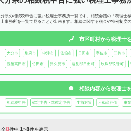
大分県の相続税申告に強い税理士事務所一覧です。相続会議の「税理士
理士事務所を一覧で見ることが出来ます。相続に関する税金や特例制度
市区町村から
税理士
大分市
別府市
中津市
佐伯市
日田市
宇佐市
臼杵市
豊後高田市
竹田市
津久見市
速見郡日出町
玖珠郡玖珠町
相談内容から
税理士
相続税申告
確定申告・準確定申告
生前対策
不動産評価
事
8
1~8
全
件中
件を表示