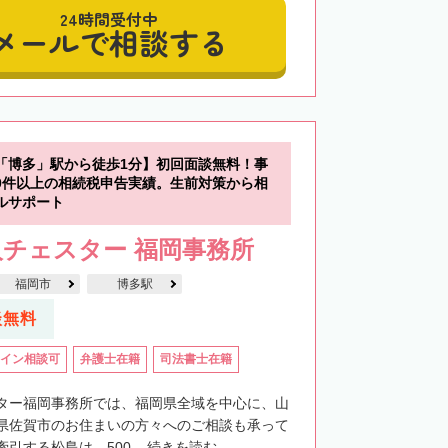
24時間受付中
メールで相談する
「博多」駅から徒歩1分】初回面談無料！事
00件以上の相続税申告実績。生前対策から相
ルサポート
チェスター 福岡事務所
福岡市
博多駅
談無料
イン相談可
弁護士在籍
司法書士在籍
ター福岡事務所では、福岡県全域を中心に、山
県佐賀市のお住まいの方々へのご相談も承って
引する松島は、500...
続きを読む