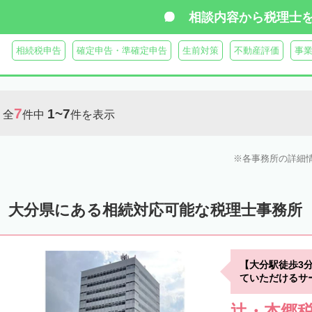
相談内容から
税理士
相続税申告
確定申告・準確定申告
生前対策
不動産評価
事
7
1~7
全
件中
件を表示
各事務所の詳細
大分県にある相続対応可能な税理士事務所
【大分駅徒歩3
ていただけるサ
辻・本郷税