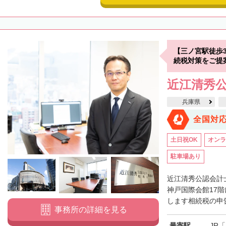
【三ノ宮駅徒歩
続税対策をご提
近江清秀
兵庫県
全国対
土日祝OK
オンラ
駐車場あり
近江清秀公認会計
神戸国際会館17
します相続税の申告
事務所の詳細を見る
最寄駅
JR