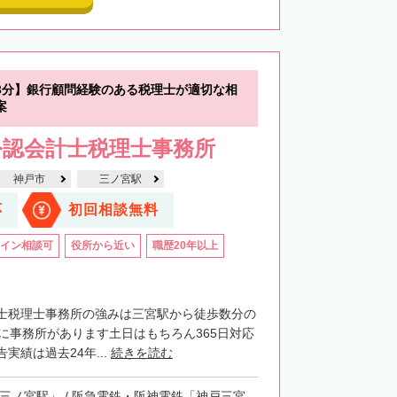
3分】銀行顧問経験のある税理士が適切な相
案
公認会計士税理士事務所
神戸市
三ノ宮駅
応
初回相談無料
イン相談可
役所から近い
職歴20年以上
士税理士事務所の強みは三宮駅から徒歩数分の
階に事務所があります土日はもちろん365日対応
実績は過去24年...
続きを読む
「三ノ宮駅」 / 阪急電鉄・阪神電鉄「神戸三宮