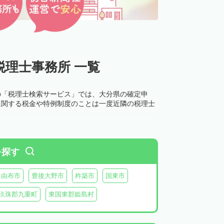
理士事務所 一覧
の「税理士検索サービス」では、大分県の確定申
に関する税金や特例制度のことは一度近隣の税理士
を探す
由布市
豊後大野市
杵築市
国東市
玖珠郡九重町
東国東郡姫島村