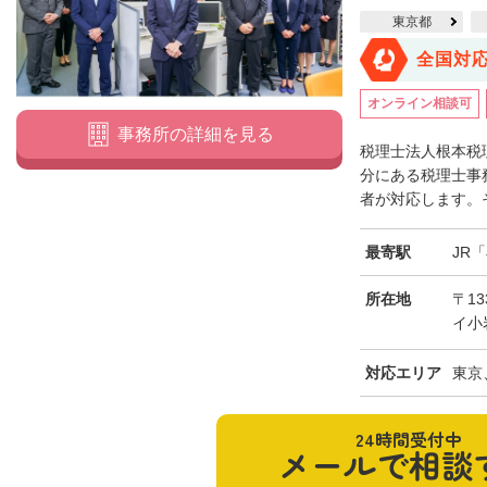
東京都
全国対
オンライン相談可
事務所の詳細を見る
税理士法人根本税
分にある税理士事
者が対応します。そ
最寄駅
JR
所在地
〒13
イ小
対応エリア
東京
24時間受付中
メールで相談