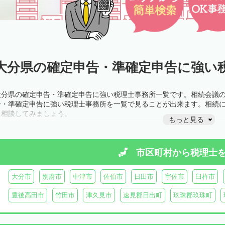
大分県の確定申告・準確定申告に強い税
大分県の確定申告・準確定申告に強い税理士事務所一覧です。相続会議
告・準確定申告に強い税理士事務所を一覧で見ることが出来ます。相続
に相談してみましょう。
もっと見る
市区町村から
税理士
大分市
別府市
中津市
佐伯市
日田市
宇佐市
臼杵市
豊後高田市
竹田市
津久見市
速見郡日出町
玖珠郡玖珠町