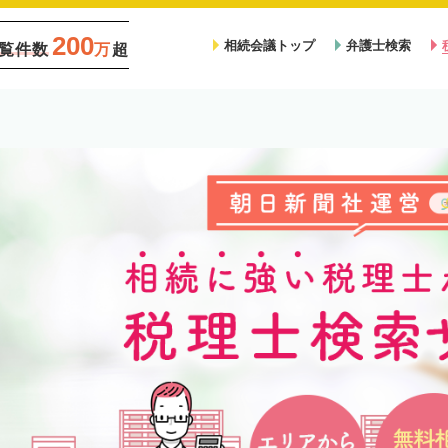
200
相続会議トップ
弁護士検索
覧件数
万
超