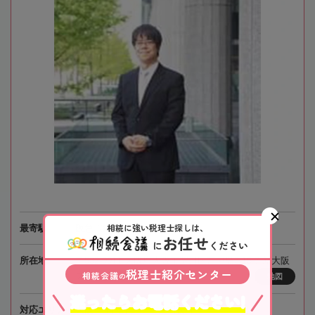
相続に強い税理士探しは、
最寄駅
阪急電鉄「南方駅」徒歩1分
お任せ
に
ください
所在地
〒532-0011 大阪府大阪市淀川区西中島3-15-7 新大阪
税理士紹介センター
相続会議
プリンスビル4階
の
地図
迷ったらお電話ください!
対応エリア
大阪、全国オンライン相談可