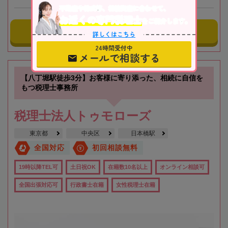
不動産や株式等、相続資産に合わせて、
お近くの専門税理士
をご紹介します。
事務所にメールする
詳しくはこちら
24時間受付中
メールで相談する
【八丁堀駅徒歩3分】お客様に寄り添った、相続に自信を
もつ税理士事務所
税理士法人トゥモローズ
東京都
中央区
日本橋駅
全国対応
初回相談無料
19時以降TEL可
土日祝OK
在籍数10名以上
オンライン相談可
全国出張対応可
行政書士在籍
女性税理士在籍