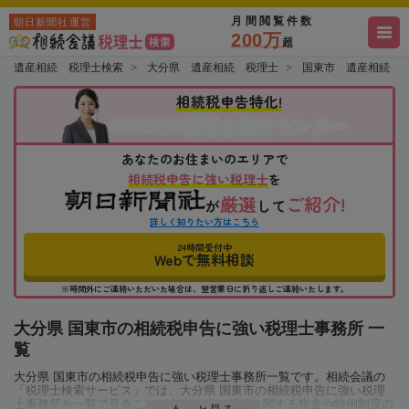
月間閲覧件数
朝日新聞社運営
200万
超
遺産相続 税理士検索
大分県 遺産相続 税理士
国東市 遺産相続 
相続税申告特化!
税理士紹介センター
相続会議の
あなたのお住まいのエリアで
相続税申告に強い税理士
を
厳選
ご紹介!
が
して
詳しく知りたい方はこちら
24時間受付中
Webで無料相談
※時間外にご連絡いただいた場合は、翌営業日に折り返しご連絡いたします。
大分県 国東市の相続税申告に強い税理士事務所 一
覧
大分県 国東市の相続税申告に強い税理士事務所一覧です。相続会議の
「税理士検索サービス」では、大分県 国東市の相続税申告に強い税理
士事務所を一覧で見ることが出来ます。相続に関する税金や特例制度の