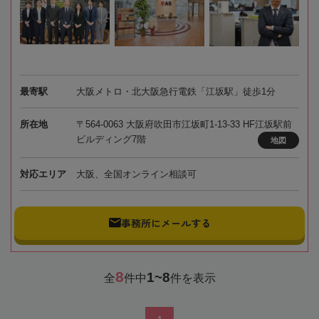
最寄駅
大阪メトロ・北大阪急行電鉄「江坂駅」徒歩1分
所在地
〒564-0063 大阪府吹田市江坂町1-13-33 HF江坂駅前
ビルディング7階
地図
対応エリア
大阪、全国オンライン相談可
事務所にメールする
8
1~8
全
件中
件を表示