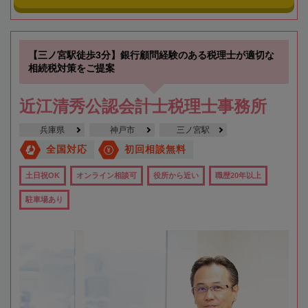
【三ノ宮駅徒歩3分】銀行顧問経験のある税理士が適切な
相続税対策をご提案
近江清秀公認会計士税理士事務所
兵庫県
神戸市
三ノ宮駅
全国対応
初回相談無料
土日祝OK
オンライン相談可
役所から近い
職歴20年以上
駐車場あり