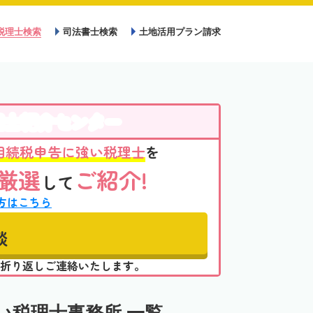
税理士検索
司法書士検索
土地活用プラン請求
理士紹介センター
相続税申告に強い税理士
を
厳選
ご紹介!
して
方はこちら
談
折り返しご連絡いたします。
い税理士事務所 一覧