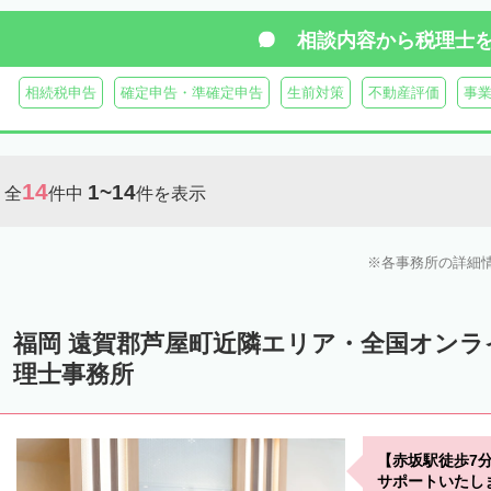
築上郡築上町
築上郡上毛町
相談内容から
税理士
相続税申告
確定申告・準確定申告
生前対策
不動産評価
事
14
1~14
全
件中
件を表示
各事務所の詳細
福岡 遠賀郡芦屋町近隣エリア・全国オン
理士事務所
【赤坂駅徒歩7
サポートいたし