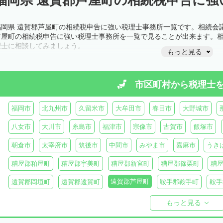
福岡県 遠賀郡芦屋町の相続税申告に強い税理士事務所一覧です。相続会
芦屋町の相続税申告に強い税理士事務所を一覧で見ることが出来ます。
理士に相談してみましょう。
もっと見る
市区町村から
税理士
福岡市
北九州市
久留米市
大牟田市
春日市
大野城市
八女市
大川市
糸島市
福津市
宗像市
古賀市
飯塚市
朝倉市
太宰府市
筑後市
中間市
みやま市
嘉麻市
うき
糟屋郡粕屋町
糟屋郡宇美町
糟屋郡新宮町
糟屋郡篠栗町
糟
遠賀郡芦屋町
遠賀郡岡垣町
遠賀郡遠賀町
鞍手郡鞍手町
鞍手
八女郡広川町
三井郡大刀洗町
朝倉郡筑前町
朝倉郡東峰村
もっと見る
田川郡添田町
田川郡糸田町
田川郡大任町
田川郡赤村
京都