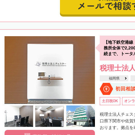
メールで相談
【地下鉄空港線
務所全体で2,2
続まで、トータ
税理士法人
福岡県
初回相
土日祝OK
オンラ
税理士法人チェス
口県下関市や佐賀
おります。拠点を牽