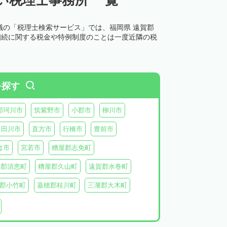
議の「税理士検索サービス」では、福岡県 遠賀郡
相続に関する税金や特例制度のことは一度近隣の税
を探す
那珂川市
筑紫野市
小郡市
柳川市
田川市
直方市
行橋市
豊前市
は市
宮若市
糟屋郡志免町
屋郡須恵町
糟屋郡久山町
遠賀郡水巻町
郡小竹町
嘉穂郡桂川町
三潴郡大木町
田川郡福智町
田川郡川崎町
田川郡香春町
郡苅田町
京都郡みやこ町
築上郡吉富町