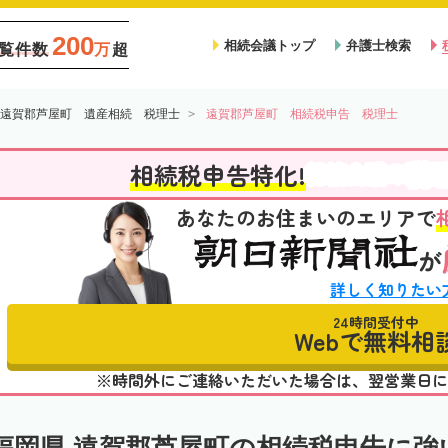
200
相続会議トップ
弁護士検索
覧件数
万
超
遠賀郡芦屋町 遺産相続 税理士
遠賀郡芦屋町 相続税申告 税理士
税
相続税申告特化!
相続会議の
あなたのお住まいのエリアで
が
詳しく知りたい
24時間受付中
Webで無料相
※時間外にご連絡いただいた場合は、翌営業日に
福岡県 遠賀郡芦屋町の相続税申告に強