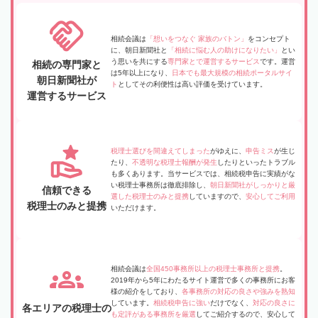
相続会議は
「想いをつなぐ 家族のバトン」
をコンセプト
に、朝日新聞社と
「相続に悩む人の助けになりたい」
とい
う思いを共にする
専門家とで運営するサービス
です。運営
相続の専門家と
は5年以上になり、
日本でも最大規模の相続ポータルサイ
朝日新聞社が
ト
としてその利便性は高い評価を受けています。
運営するサービス
税理士選びを間違えてしまった
がゆえに、
申告ミス
が生じ
たり、
不透明な税理士報酬が発生
したりといったトラブル
も多くあります。当サービスでは、相続税申告に実績がな
い税理士事務所は徹底排除し、
朝日新聞社がしっかりと厳
信頼できる
選した税理士のみと提携
していますので、
安心してご利用
税理士のみと提携
いただけます。
相続会議は
全国450事務所以上の税理士事務所と提携
。
2019年から5年にわたるサイト運営で多くの事務所にお客
様の紹介をしており、
各事務所の対応の良さや強みを熟知
しています。
相続税申告に強い
だけでなく、
対応の良さに
各エリアの税理士の
も定評がある事務所を厳選
してご紹介するので、安心して