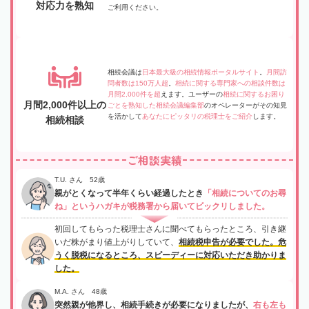
対応力を熟知
ご利用ください。
相続会議は
日本最大級の相続情報ポータルサイト
。
月間訪
問者数は150万人超
。
相続に関する専門家への相談件数は
月間2,000件を超
えます。ユーザーの
相続に関するお困り
月間2,000件以上の
ごとを熟知した相続会議編集部
のオペレーターがその知見
を活かして
あなたにピッタリの税理士をご紹介
します。
相続相談
ご相談実績
T.U. さん 52歳
親がとくなって半年くらい経過したとき
「相続についてのお尋
ね」というハガキが税務署から届いてビックリしました。
初回してもらった税理士さんに聞べてもらったところ、引き継
いだ株がまり値上がりしていて、
相続税申告が必要でした。危
うく脱税になるところ、スピーディーに対応いただき助かりま
した。
M.A. さん 48歳
突然親が他界し、相続手続きが必要になりましたが、
右も左も