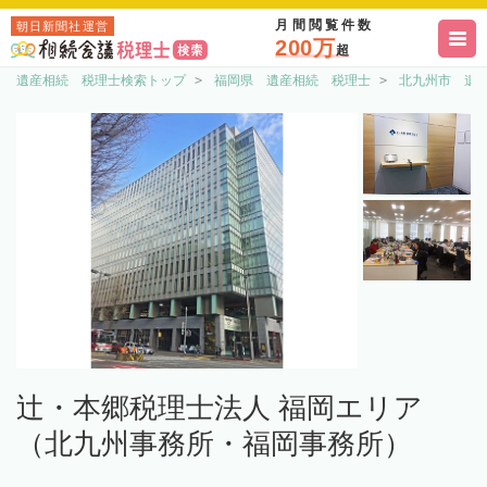
月間閲覧件数
朝日新聞社運営
200万
超
遺産相続 税理士検索トップ
福岡県 遺産相続 税理士
北九州市 遺
辻・本郷税理士法人 福岡エリア
（北九州事務所・福岡事務所）