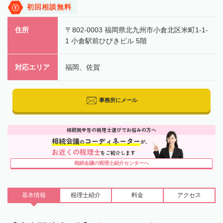
初回相談無料
住所
〒802-0003 福岡県北九州市小倉北区米町1-1-
1 小倉駅前ひびきビル 5階
対応エリア
福岡、佐賀
事務所にメール
相続税申告の税理士選びでお悩みの方へ
相続会議
コーディネーター
の
が、
お近くの税理士
をご紹介します
相続会議の税理士紹介センターへ
基本情報
税理士
紹介
料金
アクセス