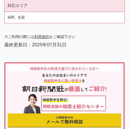
対応エリア
福岡、佐賀
ご利用の際には
利用規約
をご確認下さい
最終更新日：
2025年07月31日
相続税申告の税理士選びに迷われている方へ
あなたのお住まいのエリアで
相続税申告に強い税理士
を
厳選
ご紹介!
が
して
相続税申告特化!
税理士紹介センター
相続会議の
24時間受付中
メールで無料相談