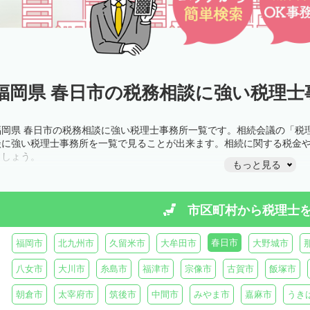
福岡県 春日市の税務相談に強い税理士
福岡県 春日市の税務相談に強い税理士事務所一覧です。相続会議の「税
談に強い税理士事務所を一覧で見ることが出来ます。相続に関する税金
ましょう。
もっと見る
市区町村から
税理士
春日市
福岡市
北九州市
久留米市
大牟田市
大野城市
八女市
大川市
糸島市
福津市
宗像市
古賀市
飯塚市
朝倉市
太宰府市
筑後市
中間市
みやま市
嘉麻市
うき