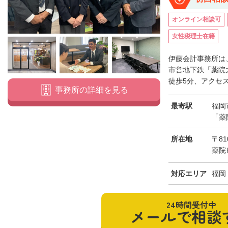
オンライン相談可
女性税理士在籍
伊藤会計事務所は
市営地下鉄「薬院
徒歩5分、アクセス
事務所の詳細を見る
最寄駅
福岡
「薬
所在地
〒81
薬院
対応エリア
福岡
24時間受付中
メールで相談