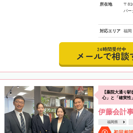
所在地
〒8
パー
対応エリア
福岡
24時間受付中
メールで相談
【薬院大通り駅
心」と「確実性
伊藤会計
福岡県
初回相