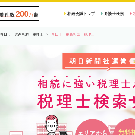
200
相続会議トップ
弁護士検索
覧件数
万
超
春日市 遺産相続 税理士
春日市 税務相談 税理士