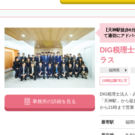
【天神駅徒歩6
て適切にアドバ
DIG税理
ラス
福岡県
19時以降TEL可
DIG税理士法人
「天神駅」から徒
事務所の詳細を見る
から21時まで営業
最寄駅
福岡