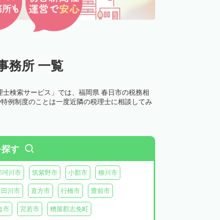
事務所 一覧
理士検索サービス」では、福岡県 春日市の税務相
や特例制度のことは一度近隣の税理士に相談してみ
を探す
那珂川市
筑紫野市
小郡市
柳川市
田川市
直方市
行橋市
豊前市
は市
宮若市
糟屋郡志免町