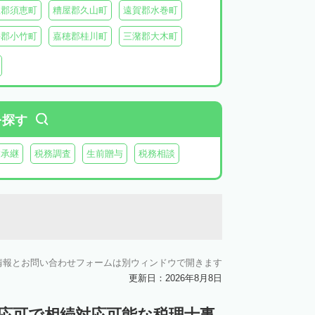
屋郡須恵町
糟屋郡久山町
遠賀郡水巻町
手郡小竹町
嘉穂郡桂川町
三潴郡大木町
田川郡福智町
田川郡川崎町
田川郡香春町
郡苅田町
京都郡みやこ町
築上郡吉富町
を探す
業承継
税務調査
生前贈与
税務相談
情報とお問い合わせフォームは別ウィンドウで開きます
更新日：2026年8月8日
対応可で相続対応可能な税理士事