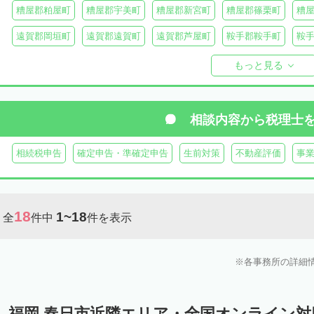
糟屋郡粕屋町
糟屋郡宇美町
糟屋郡新宮町
糟屋郡篠栗町
糟
遠賀郡岡垣町
遠賀郡遠賀町
遠賀郡芦屋町
鞍手郡鞍手町
鞍
八女郡広川町
三井郡大刀洗町
朝倉郡筑前町
朝倉郡東峰村
もっと見る
田川郡添田町
田川郡糸田町
田川郡大任町
田川郡赤村
京都
築上郡築上町
築上郡上毛町
相談内容から
税理士
相続税申告
確定申告・準確定申告
生前対策
不動産評価
事
18
1~18
全
件中
件を表示
各事務所の詳細
福岡 春日市近隣エリア・全国オンライン