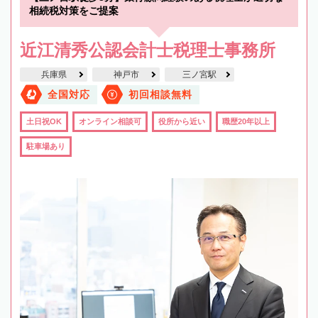
相続税対策をご提案
近江清秀公認会計士税理士事務所
兵庫県
神戸市
三ノ宮駅
全国対応
初回相談無料
土日祝OK
オンライン相談可
役所から近い
職歴20年以上
駐車場あり