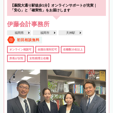
【薬院大通り駅徒歩1分】オンラインサポートが充実｜
「安心」と「確実性」をお届けします
伊藤会計事務所
福岡県
福岡市
天神駅
初回相談無料
オンライン相談可
全国出張対応可
在籍数10名以上
所長が女性
女性税理士在籍