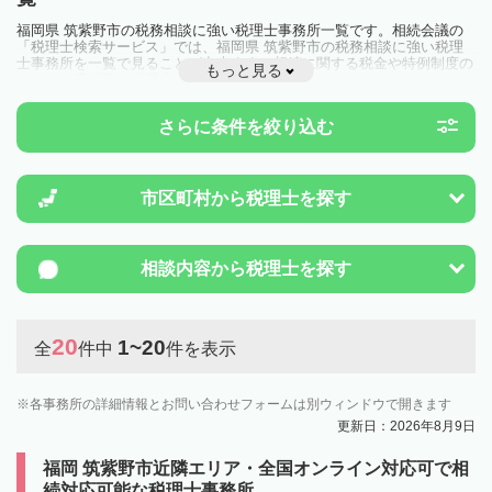
福岡県 筑紫野市の税務相談に強い税理士事務所一覧です。相続会議の
「税理士検索サービス」では、福岡県 筑紫野市の税務相談に強い税理
士事務所を一覧で見ることが出来ます。相続に関する税金や特例制度の
もっと見る
ことは一度近隣の税理士に相談してみましょう。
さらに条件を絞り込む
市区町村から
税理士を探す
相談内容から
税理士を探す
20
1~20
全
件中
件を表示
各事務所の詳細情報とお問い合わせフォームは別ウィンドウで開きます
更新日：2026年8月9日
福岡 筑紫野市近隣エリア・全国オンライン対応可で相
続対応可能な税理士事務所