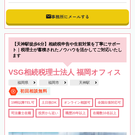
事務所にメールする
【天神駅徒歩6分】相続税申告や生前対策を丁寧にサポー
ト｜税理士が蓄積されたノウハウを活かしてご対応いたし
ます
VSG相続税理士法人 福岡オフィス
福岡県
福岡市
天神駅
初回相談無料
19時以降TEL可
土日祝OK
オンライン相談可
全国出張対応可
司法書士在籍
役所から近い
職歴20年以上
在籍数10名以上