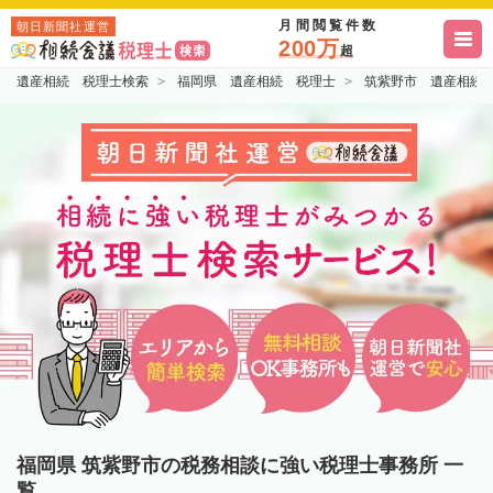
月間閲覧件数
朝日新聞社運営
200万
超
遺産相続 税理士検索
福岡県 遺産相続 税理士
筑紫野市 遺産相続
福岡県 筑紫野市の税務相談に強い税理士事務所 一
覧