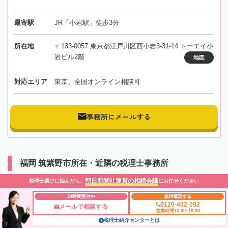
最寄駅
JR「小岩駅」徒歩3分
所在地
〒133-0057 東京都江戸川区西小岩3-31-14 トーエイ小
岩ビル2階
地図
対応エリア
東京、全国オンライン相談可
事務所にメールする
福岡 筑紫野市所在・近隣の税理士事務所
朝日新聞社運営の相続会議
税理士選びに悩んだら、
にお任せください
大藏浩幸税理士事務所
24時間受付中
無料電話する
0120-402-092
メールで相談する
福岡県
筑紫野市
営業時間10:00~19:00
税理士紹介センターとは