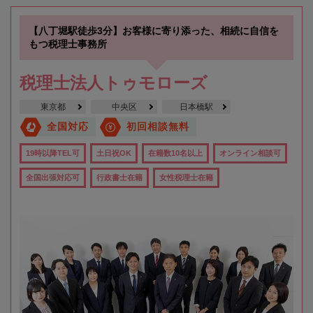
【八丁堀駅徒歩3分】お客様に寄り添った、相続に自信を
もつ税理士事務所
税理士法人トゥモローズ
東京都
中央区
日本橋駅
全国対応
初回相談無料
19時以降TEL可
土日祝OK
在籍数10名以上
オンライン相談可
全国出張対応可
行政書士在籍
女性税理士在籍