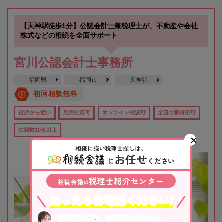
【天神駅徒歩1分】公認会計士兼税理士が、不動産や会社
株式などの相続を全面サポート
宮川公認会計士事務所
福岡県
福岡市
天神駅
初回相談無料
役所から近い
英語対応可
オンライン相談可
全国出張対応可
在籍数10名以上
相続に強い税理士探しは、
お任せ
に
ください
税理士紹介センター
相続会議
の
迷ったらお電話ください!
不動産や株式等、相続資産に合わせて、