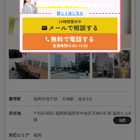
お近くの専門税理士
をご紹介します。
詳しくはこちら
24時間受付中
メールで相談する
無料で電話する
営業時間10:00~19:00
最寄駅
福岡市地下鉄「天神駅」徒歩1分
所在地
〒810-0001 福岡県福岡市中央区天神2-8-38 協和ビル6
階
地図
対応エリア
福岡