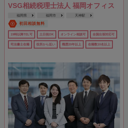
VSG相続税理士法人 福岡オフィス
福岡県
福岡市
天神駅
初回相談無料
19時以降TEL可
土日祝OK
オンライン相談可
全国出張対応可
司法書士在籍
役所から近い
職歴20年以上
在籍数10名以上