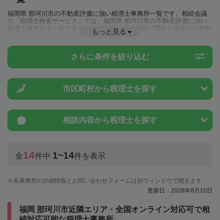
福岡県 那珂川市の不動産評価に強い税理士事務所一覧です。相続会議
の「税理士検索サービス」では、福岡県 那珂川市の不動産評価に強い
税理士事務所を一覧で見ることが出来ます。相続に関する税金や特例制
もっと見る
度のことは一度近隣の税理士に相談してみましょう。
さらに条件を絞り込む
市区町村から
税理士を探す
相談内容から
税理士を探す
14
1~14
全
件中
件を表示
各事務所の詳細情報とお問い合わせフォームは別ウィンドウで開きます
更新日：2026年8月10日
福岡 那珂川市近隣エリア・全国オンライン対応可で相
続対応可能な税理士事務所