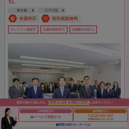
社
東京都
江戸川区
全国対応
初回相談無料
オンライン相談可
全国出張対応可
在籍数10名以上
朝日新聞社運営の相続会議
税理士選びに悩んだら、
にお任せください
24時間受付中
無料電話する
0120-402-092
メールで相談する
営業時間10:00~19:00
税理士紹介センターとは