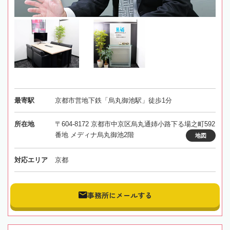
最寄駅
京都市営地下鉄「烏丸御池駅」徒歩1分
所在地
〒604-8172 京都市中京区烏丸通姉小路下る場之町592
番地 メディナ烏丸御池2階
地図
対応エリア
京都
事務所にメールする