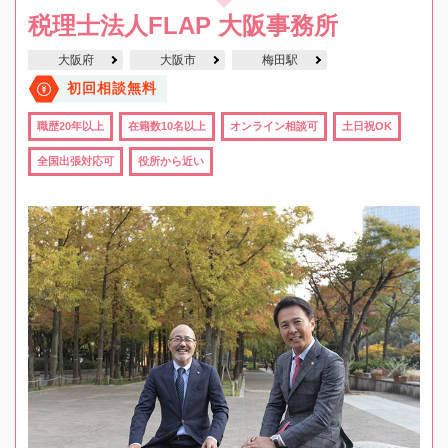
税理士法人FLAP 大阪事務所
大阪府
大阪市
梅田駅
初回相談無料
職歴20年以上
在籍数10名以上
オンライン相談可
土日祝OK
全国出張対応可
役所から近い