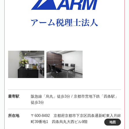
最寄駅
阪急線「烏丸」徒歩3分 / 京都市営地下鉄「四条駅」
徒歩3分
所在地
〒600-8492 京都府京都市下京区四条通新町東入月鉾
町39番地1 四条烏丸大西ビル9階
地図