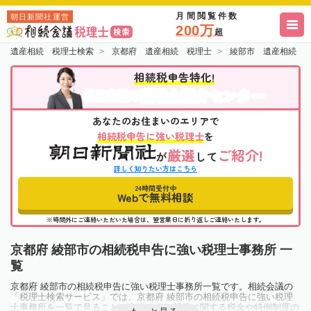
月間閲覧件数
朝日新聞社運営
200万
超
遺産相続 税理士検索
京都府 遺産相続 税理士
綾部市 遺産相続 
相続税申告特化!
税理士紹介センター
相続会議の
あなたのお住まいのエリアで
相続税申告に強い税理士
を
厳選
ご紹介!
が
して
詳しく知りたい方はこちら
24時間受付中
Webで無料相談
※時間外にご連絡いただいた場合は、翌営業日に折り返しご連絡いたします。
京都府 綾部市の相続税申告に強い税理士事務所 一
覧
京都府 綾部市の相続税申告に強い税理士事務所一覧です。相続会議の
「税理士検索サービス」では、京都府 綾部市の相続税申告に強い税理
士事務所を一覧で見ることが出来ます。相続に関する税金や特例制度の