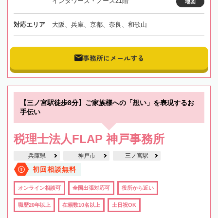
インタワーズ・ノース21階
地図
対応エリア
大阪、兵庫、京都、奈良、和歌山
事務所にメールする
【三ノ宮駅徒歩8分】ご家族様への「想い」を表現するお
手伝い
税理士法人FLAP 神戸事務所
兵庫県
神戸市
三ノ宮駅
初回相談無料
オンライン相談可
全国出張対応可
役所から近い
職歴20年以上
在籍数10名以上
土日祝OK