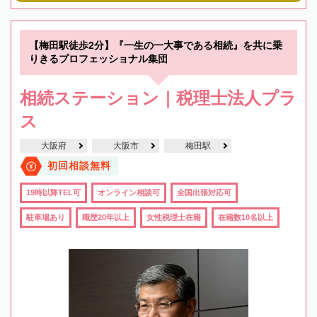
【梅田駅徒歩2分】『一生の一大事である相続』を共に乗
りきるプロフェッショナル集団
相続ステーション｜税理士法人プラ
ス
大阪府
大阪市
梅田駅
初回相談無料
19時以降TEL可
オンライン相談可
全国出張対応可
駐車場あり
職歴20年以上
女性税理士在籍
在籍数10名以上