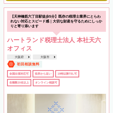
【天神橋筋六丁目駅徒歩5分】既存の税理士業界にとらわ
れない対応とスピード感｜大切な財産を守るためにしっか
りと寄り添います
ハートランド税理士法人 本社天六
オフィス
大阪府
大阪市
初回相談無料
全国出張対応可
役所から近い
19時以降TEL可
在籍数10名以上
オンライン相談可