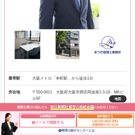
最寄駅
大阪メトロ「本町駅」から徒歩1分
所在地
〒550-0011 大阪府大阪市西区阿波座1-3-19 MKビ
ル5F
地図
朝日新聞社運営の相続会議
税理士選びに悩んだら、
にお任せください
対応エリア
大阪、京都、兵庫、奈良
24時間受付中
無料電話する
0120-402-092
メールで相談する
営業時間10:00~19:00
税理士紹介センターとは
事務所にメールする