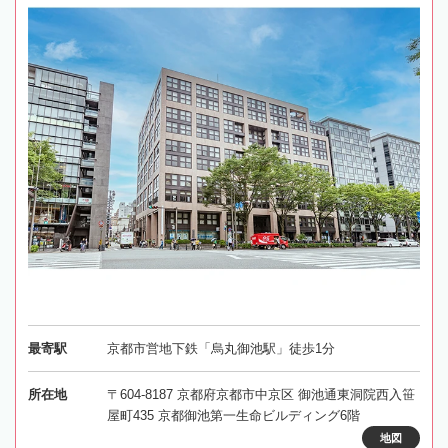
最寄駅
京都市営地下鉄「烏丸御池駅」徒歩1分
所在地
〒604-8187 京都府京都市中京区 御池通東洞院西入笹
屋町435 京都御池第一生命ビルディング6階
地図