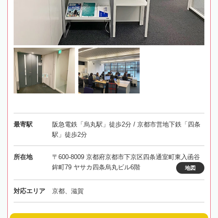
最寄駅
阪急電鉄「烏丸駅」徒歩2分 / 京都市営地下鉄「四条
駅」徒歩2分
所在地
〒600-8009 京都府京都市下京区四条通室町東入函谷
鉾町79 ヤサカ四条烏丸ビル6階
地図
対応エリア
京都、滋賀