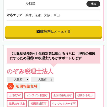
ル12階
地図
対応エリア
兵庫、京都、大阪、岡山
事務所にメールする
【大阪駅徒歩5分】生前対策は動けるうちに｜理想の相続
にするため国税OB税理士たちがサポートします
のぞみ税理士法人
大阪府
大阪市
初回相談無料
土日祝OK
オンライン相談可
全国出張対応可
役所から近い
職歴20年以上
韓国語対応可
クレジットカード可