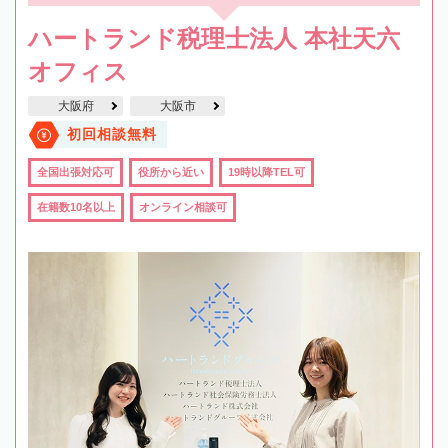
ハートランド税理士法人 本社天六
オフィス
大阪府
大阪市
初回相談無料
全国出張対応可
役所から近い
19時以降TEL可
在籍数10名以上
オンライン相談可