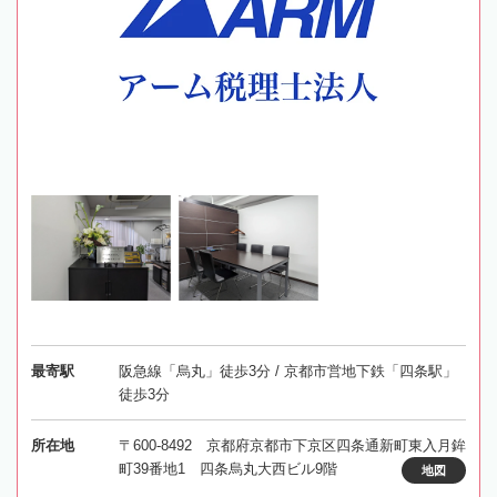
最寄駅
阪急線「烏丸」徒歩3分 / 京都市営地下鉄「四条駅」
徒歩3分
所在地
〒600-8492 京都府京都市下京区四条通新町東入月鉾
町39番地1 四条烏丸大西ビル9階
地図