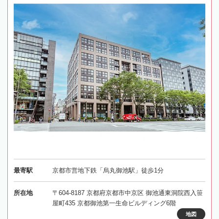
最寄駅
京都市営地下鉄「烏丸御池駅」徒歩1分
所在地
〒604-8187 京都府京都市中京区 御池通東洞院西入笹
屋町435 京都御池第一生命ビルディング6階
地図