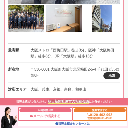
最寄駅
大阪メトロ「西梅田駅」徒歩3分、阪神「大阪梅田
駅」徒歩8分、JR「大阪駅」徒歩13分
所在地
〒530-0001 大阪府大阪市北区梅田2-5-4 千代田ビル西
館8F
地図
対応エリア
大阪、兵庫、京都、奈良、和歌山
朝日新聞社運営の相続会議
税理士選びに悩んだら、
にお任せください
事務所にメールする
24時間受付中
無料電話する
0120-402-092
メールで相談する
営業時間10:00~19:00
税理士紹介センターとは