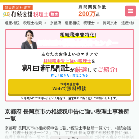
月間閲覧件数
朝日新聞社運営
200万
超
遺産相続 税理士検索
京都府 遺産相続 税理士
長岡京市 遺産相続
相続税申告特化!
税理士紹介センター
相続会議の
あなたのお住まいのエリアで
相続税申告に強い税理士
を
厳選
ご紹介!
が
して
詳しく知りたい方はこちら
24時間受付中
Webで無料相談
※時間外にご連絡いただいた場合は、翌営業日に折り返しご連絡いたします。
京都府 長岡京市の相続税申告に強い税理士事務所
一覧
京都府 長岡京市の相続税申告に強い税理士事務所一覧です。相続会議
の「税理士検索サービス」では、京都府 長岡京市の相続税申告に強い
税理士事務所を一覧で見ることが出来ます。相続に関する税金や特例制