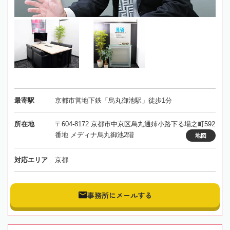
最寄駅
京都市営地下鉄「烏丸御池駅」徒歩1分
所在地
〒604-8172 京都市中京区烏丸通姉小路下る場之町592
番地 メディナ烏丸御池2階
地図
対応エリア
京都
事務所にメールする