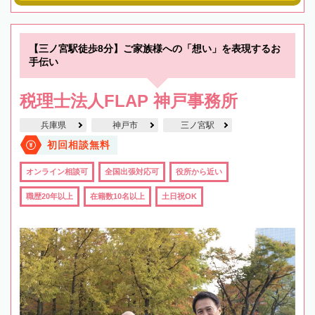
【三ノ宮駅徒歩8分】ご家族様への「想い」を表現するお
手伝い
税理士法人FLAP 神戸事務所
兵庫県
神戸市
三ノ宮駅
初回相談無料
オンライン相談可
全国出張対応可
役所から近い
職歴20年以上
在籍数10名以上
土日祝OK