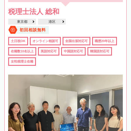
税理士法人 総和
東京都
港区
初回相談無料
土日祝OK
オンライン相談可
全国出張対応可
職歴20年以上
在籍数10名以上
英語対応可
中国語対応可
韓国語対応可
女性税理士在籍