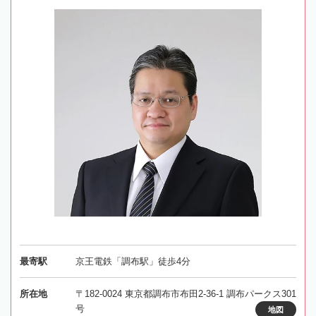
最寄駅
京王電鉄「調布駅」徒歩4分
所在地
〒182-0024 東京都調布市布田2-36-1 調布パークス301
号
地図