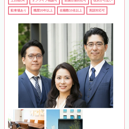
土日祝OK
オンライン相談可
全国出張対応可
役所から近い
駐車場あり
職歴20年以上
在籍数10名以上
英語対応可