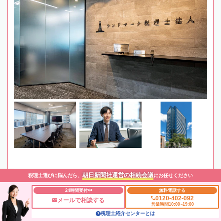
朝日新聞社運営の相続会議
税理士選びに悩んだら、
にお任せください
最寄駅
JR・東急電鉄「武蔵小杉駅」徒歩1分
24時間受付中
無料電話する
0120-402-092
メールで相談する
所在地
〒211-0063 神奈川県川崎市中原区小杉町1-403-35 武
営業時間10:00~19:00
蔵小杉タワープレイス14階
地図
税理士紹介センターとは