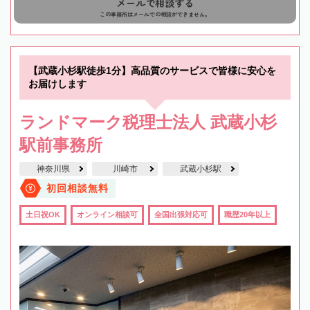
メールで相談する
この事務所はメールでの相談ができません。
【武蔵小杉駅徒歩1分】高品質のサービスで皆様に安心を
お届けします
ランドマーク税理士法人 武蔵小杉
駅前事務所
神奈川県
川崎市
武蔵小杉駅
初回相談無料
土日祝OK
オンライン相談可
全国出張対応可
職歴20年以上