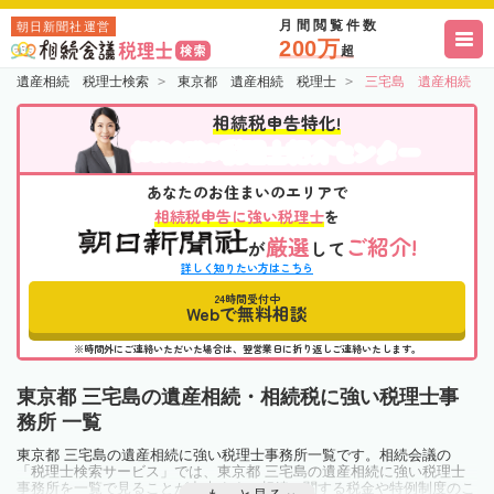
月間閲覧件数
朝日新聞社運営
200万
超
遺産相続 税理士検索
東京都 遺産相続 税理士
三宅島 遺産相続 
相続税申告特化!
税理士紹介センター
相続会議の
あなたのお住まいのエリアで
相続税申告に強い税理士
を
厳選
ご紹介!
が
して
詳しく知りたい方はこちら
24時間受付中
Webで無料相談
※時間外にご連絡いただいた場合は、翌営業日に折り返しご連絡いたします。
東京都 三宅島の遺産相続・相続税に強い税理士事
務所 一覧
東京都 三宅島の遺産相続に強い税理士事務所一覧です。相続会議の
「税理士検索サービス」では、東京都 三宅島の遺産相続に強い税理士
事務所を一覧で見ることが出来ます。相続に関する税金や特例制度のこ