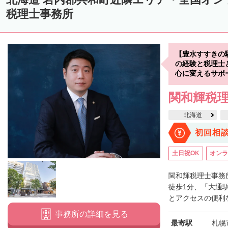
中川郡美深町
中川郡音威子府村
中川郡中川町
中川郡幕別町
税理士事務所
雨竜郡幌加内町
増毛郡増毛町
留萌郡小平町
苫前郡苫前町
天塩郡遠別町
天塩郡天塩町
天塩郡豊富町
天塩郡幌延町
宗
【豊水すすきの
枝幸郡中頓別町
枝幸郡枝幸町
礼文郡礼文町
利尻郡利尻町
の経験と税理士
心に変えるサポ
網走郡津別町
網走郡大空町
斜里郡斜里町
斜里郡清里町
斜
関和輝税
常呂郡置戸町
常呂郡佐呂間町
紋別郡遠軽町
紋別郡湧別町
北海道
紋別郡西興部村
紋別郡雄武町
有珠郡壮瞥町
白老郡白老町
初回相
浦河郡浦河町
様似郡様似町
幌泉郡えりも町
日高郡新ひだか町
土日祝OK
オンラ
河東郡上士幌町
河東郡鹿追町
河西郡芽室町
河西郡中札内村
広尾郡広尾町
足寄郡足寄町
足寄郡陸別町
十勝郡浦幌町
釧
関和輝税理士事務
徒歩1分、「大通
川上郡標茶町
川上郡弟子屈町
阿寒郡鶴居村
白糠郡白糠町
とアクセスの便利な
標津郡標津町
目梨郡羅臼町
事務所の詳細を見る
最寄駅
札幌