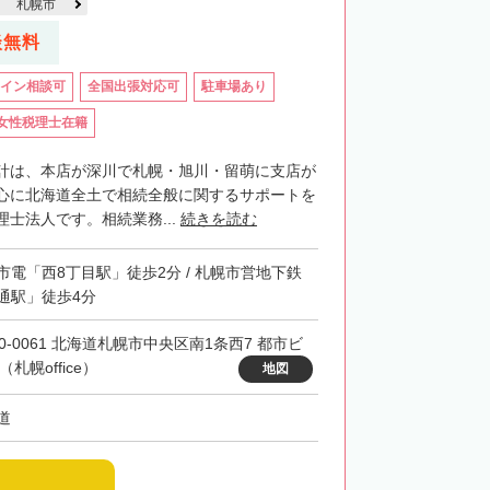
札幌市
談無料
イン相談可
全国出張対応可
駐車場あり
女性税理士在籍
計は、本店が深川で札幌・旭川・留萌に支店が
心に北海道全土で相続全般に関するサポートを
士法人です。相続業務...
続きを読む
市電「西8丁目駅」徒歩2分 / 札幌市営地下鉄
通駅」徒歩4分
60-0061 北海道札幌市中央区南1条西7 都市ビ
（札幌office）
地図
道