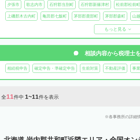
夕張市
歌志内市
石狩郡当別町
石狩郡新篠津村
松前郡松前
上磯郡木古内町
亀田郡七飯町
茅部郡鹿部町
茅部郡森町
山
檜山郡上ノ国町
檜山郡厚沢部町
爾志郡乙部町
奥尻郡奥尻町
もっと見る
島牧郡島牧村
寿都郡寿都町
寿都郡黒松内町
磯谷郡蘭越町
虻田郡真狩村
虻田郡留寿都村
虻田郡喜茂別町
虻田郡京極町
相談内容から
税理士
岩内郡共和町
岩内郡岩内町
二海郡八雲町
古宇郡泊村
古宇郡
相続税申告
確定申告・準確定申告
生前対策
不動産評価
事
余市郡仁木町
余市郡余市町
余市郡赤井川村
空知郡南幌町
空知郡上富良野町
空知郡中富良野町
空知郡南富良野町
夕張郡
11
1~11
全
件中
件を表示
樺戸郡月形町
樺戸郡浦臼町
樺戸郡新十津川町
雨竜郡妹背牛町
雨竜郡北竜町
雨竜郡沼田町
勇払郡占冠村
勇払郡厚真町
勇
各事務所の詳細
上川郡東神楽町
上川郡鷹栖町
上川郡当麻町
上川郡比布町
上川郡美瑛町
上川郡和寒町
上川郡剣淵町
上川郡下川町
上
北海道 岩内郡共和町近隣エリア・全国オ