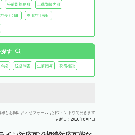
町
松前郡福島町
上磯郡知内町
越郡長万部町
檜山郡江差町
瀬棚郡今金町
久遠郡せたな町
虻田郡ニセコ町
虻田郡倶知安町
虻田郡豊浦町
虻田郡洞爺湖町
を探す
神恵内村
古平郡古平町
積丹郡積丹町
業承継
税務調査
生前贈与
税務相談
空知郡奈井江町
空知郡上砂川町
由仁町
夕張郡長沼町
夕張郡栗山町
雨竜郡秩父別町
雨竜郡雨竜町
払郡安平町
勇払郡むかわ町
情報とお問い合わせフォームは別ウィンドウで開きます
上川郡愛別町
上川郡上川町
上川郡東川町
更新日：2026年8月7日
川郡新得町
上川郡清水町
中川郡本別町
ンライン対応可で相続対応可能な