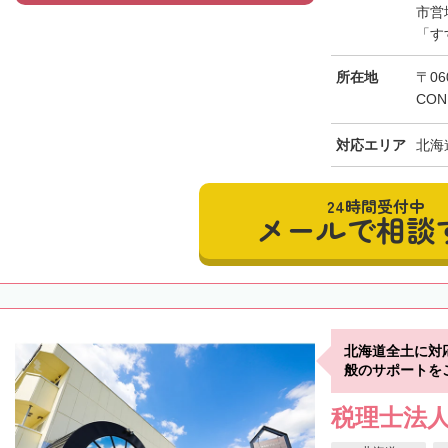
市営
「す
所在地
〒06
CON
対応エリア
北海
24時間受付中
メールで相談
北海道全土に対
般のサポートを
税理士法