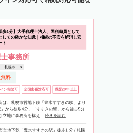
中川郡池田町
中川郡豊頃町
苫前郡羽幌町
苫前郡初山別村
谷郡猿払村
枝幸郡浜頓別町
駅歩1分】大手税理士法人、国税職員として
利尻郡利尻富士町
網走郡美幌町
としての確かな知識｜相続の不安を解消し安
ート
里郡小清水町
常呂郡訓子府町
理士事務所
紋別郡滝上町
紋別郡興部町
札幌市
沙流郡日高町
沙流郡平取町
新冠郡新冠町
談無料
河東郡音更町
河東郡士幌町
イン相談可
全国出張対応可
職歴20年以上
河西郡更別村
広尾郡大樹町
路郡釧路町
厚岸郡厚岸町
厚岸郡浜中町
所は、札幌市営地下鉄「豊水すすきの駅」より
駅」から徒歩4分、「すすきの駅」から徒歩5分
野付郡別海町
標津郡中標津町
立地に事務所を構え...
続きを読む
市営地下鉄「豊水すすきの駅」徒歩1 分 / 札幌