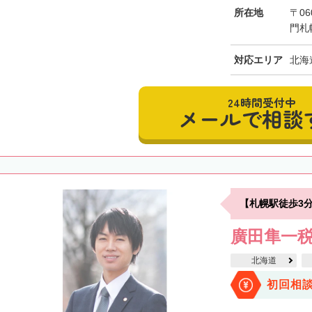
所在地
〒06
門札
対応エリア
北海
24時間受付中
メールで相談
【札幌駅徒歩3
廣田隼一
北海道
初回相