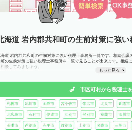
北海道 岩内郡共和町の生前対策に強い
北海道 岩内郡共和町の生前対策に強い税理士事務所一覧です。相続会議
和町の生前対策に強い税理士事務所を一覧で見ることが出来ます。相続
に相談してみましょう。
もっと見る
市区町村から
税理士
札幌市
旭川市
函館市
苫小牧市
帯広市
北見市
釧路市
北広島市
石狩市
伊達市
江別市
登別市
室蘭市
深川市
美唄市
芦別市
赤平市
紋別市
士別市
名寄市
三笠市