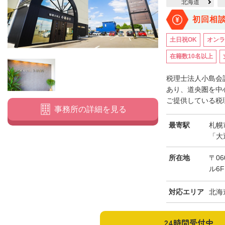
北海道
初回相
土日祝OK
オンラ
在籍数10名以上
税理士法人小島会
あり、道央圏を中
ご提供している税理
事務所の詳細を見る
最寄駅
札幌
「大
所在地
〒0
ル6F
対応エリア
北海
24時間受付中