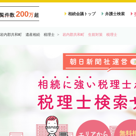
200
相続会議トップ
弁護士検索
覧件数
万
超
岩内郡共和町 遺産相続 税理士
岩内郡共和町 生前対策 税理士