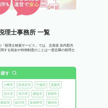
税理士事務所 一覧
の「税理士検索サービス」では、北海道 岩内郡共
に関する税金や特例制度のことは一度近隣の税理士
を探す
小樽市
岩見沢市
千歳市
恵庭市
北斗市
滝川市
網走市
留萌市
根室市
砂川市
富良野市
稚内市