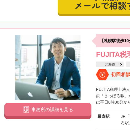
メールで相談
【札幌駅徒歩1
FUJITA
北海道
初回相
FUJITA税理士
鉄「さっぽろ駅」
は平日8時30分から
事務所の詳細を見る
最寄駅
JR
ろ駅