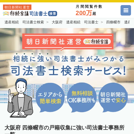
月間閲覧件数
朝日新聞社運営
200万
超
遺産相続 司法書士検索
大阪府 遺産相続 司法書士
四條畷市 遺産
大阪府 四條畷市の戸籍収集に強い司法書士事務所