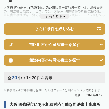
一覧
大阪府 四條畷市の戸籍収集に強い司法書士事務所一覧です。相続会議
の「司法書士検索サービス」では、大阪府 四條畷市の戸籍収集に強い
司法書士事務所を一覧で見ることが出来ます。相続のトラブルやお悩み
もっと見る
を抱えている方は一度近隣の司法書士に相談してみましょう。
さらに条件を絞り込む
市区町村から
司法書士を探す
相談内容から
司法書士を探す
20
1~20
全
件中
件を表示
各事務所の詳細情報とお問い合わせフォームは別ウィンドウで開きます
更新日：2026年8月7日
大阪 四條畷市にある相続対応可能な司法書士事務所