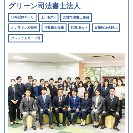
グリーン司法書士法人
19時以降TEL可
土日祝OK
女性司法書士在籍
オンライン相談可
行政書士在籍
駐車場あり
在籍数10名以上
クレジットカード可