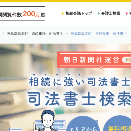
200
相続会議トップ
弁護士検索
間閲覧件数
万
超
三島郡島本町 遺産相続 司法書士
三島郡島本町 戸籍収集 司法書士