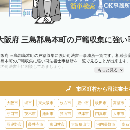
大阪府 三島郡島本町の戸籍収集に強い
大阪府 三島郡島本町の戸籍収集に強い司法書士事務所一覧です。相続会
郡島本町の戸籍収集に強い司法書士事務所を一覧で見ることが出来ます
隣の司法書士に相談してみましょう。
もっと見る
市区町村から
司法書士
大阪市
堺市
東大阪市
枚方市
豊中市
吹田市
高槻市
守口市
茨木市
池田市
箕面市
摂津市
門真市
大東市
羽曳野市
藤井寺市
富田林市
大阪狭山市
河内長野市
高石