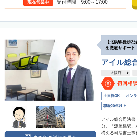
受付時間 9:00～17:00
現在営業中
【北浜駅徒歩2
を徹底サポート
アイル総
大阪府
初回相
土日祝OK
オンラ
職歴20年以上
アイル総合司法書
分、「淀屋橋駅」
構える司法書士事務