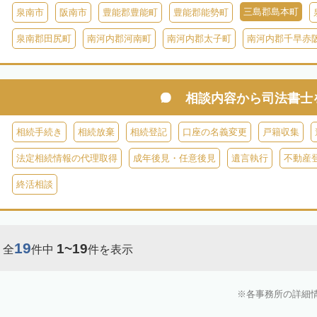
三島郡島本町
泉南市
阪南市
豊能郡豊能町
豊能郡能勢町
泉南郡田尻町
南河内郡河南町
南河内郡太子町
南河内郡千早赤
相談内容から
司法書士
相続手続き
相続放棄
相続登記
口座の名義変更
戸籍収集
法定相続情報の代理取得
成年後見・任意後見
遺言執行
不動産
終活相談
19
1~19
全
件中
件を表示
各事務所の詳細