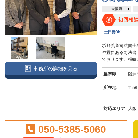
大阪府
初回相
土日祝OK
杉野義章司法書士
位置にある司法書
ております。相続に
事務所の詳細を見る
最寄駅
阪急
所在地
〒56
対応エリア
大阪
050-5385-5060