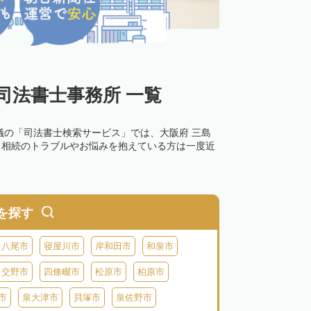
司法書士事務所 一覧
議の「司法書士検索サービス」では、大阪府 三島
。相続のトラブルやお悩みを抱えている方は一度近
を探す
八尾市
寝屋川市
岸和田市
和泉市
交野市
四條畷市
松原市
柏原市
市
泉大津市
貝塚市
泉佐野市