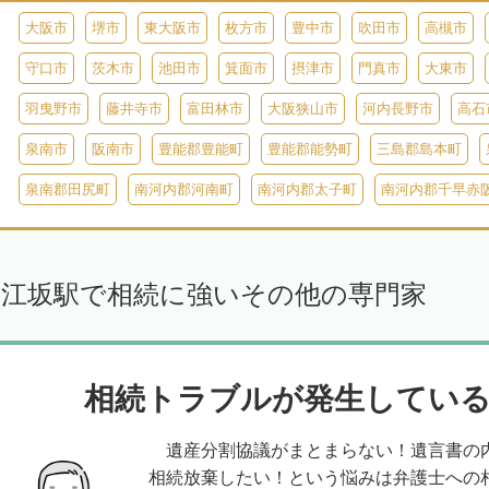
大阪市
堺市
東大阪市
枚方市
豊中市
吹田市
高槻市
守口市
茨木市
池田市
箕面市
摂津市
門真市
大東市
羽曳野市
藤井寺市
富田林市
大阪狭山市
河内長野市
高石
泉南市
阪南市
豊能郡豊能町
豊能郡能勢町
三島郡島本町
泉南郡田尻町
南河内郡河南町
南河内郡太子町
南河内郡千早赤
江坂駅で相続に強いその他の専門家
相続トラブルが発生している
遺産分割協議がまとまらない！遺言書の
相続放棄したい！という悩みは弁護士への