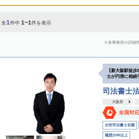
1
1~1
全
件中
件を表示
各事務所の詳細
【新大阪駅徒歩
士が円滑に相続
司法書士
大阪府
全国対
女性司法書士在籍
職歴20年以上