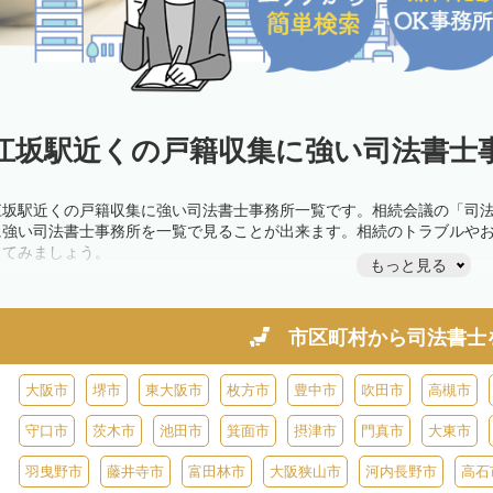
江坂駅近くの戸籍収集に強い司法書士事
江坂駅近くの戸籍収集に強い司法書士事務所一覧です。相続会議の「司
に強い司法書士事務所を一覧で見ることが出来ます。相続のトラブルや
してみましょう。
もっと見る
市区町村から
司法書士
大阪市
堺市
東大阪市
枚方市
豊中市
吹田市
高槻市
守口市
茨木市
池田市
箕面市
摂津市
門真市
大東市
羽曳野市
藤井寺市
富田林市
大阪狭山市
河内長野市
高石