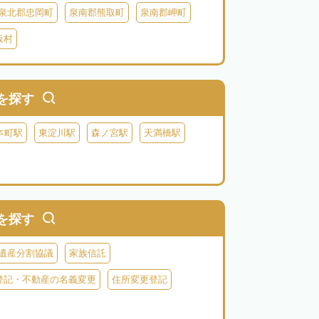
泉北郡忠岡町
泉南郡熊取町
泉南郡岬町
阪村
を探す
本町駅
東淀川駅
森ノ宮駅
天満橋駅
を探す
遺産分割協議
家族信託
登記・不動産の名義変更
住所変更登記