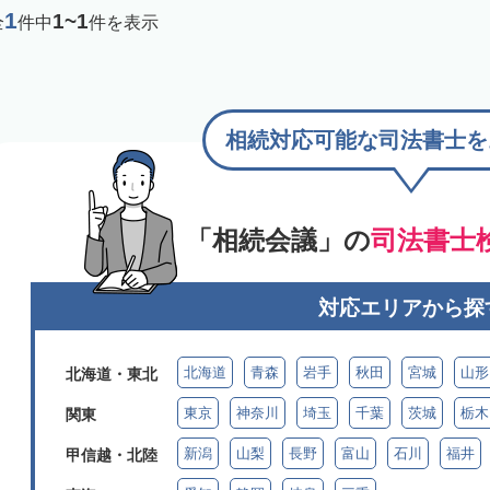
1
1~1
全
件中
件を表示
相続対応可能な司法書士を
「相続会議」の
司法書士
対応エリアから探
北海道
青森
岩手
秋田
宮城
山形
北海道・東北
東京
神奈川
埼玉
千葉
茨城
栃木
関東
新潟
山梨
長野
富山
石川
福井
甲信越・北陸