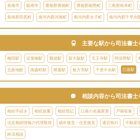
泉南市
阪南市
豊能郡豊能町
豊能郡能勢町
三島郡島本町
泉南郡田尻町
南河内郡河南町
南河内郡太子町
南河内郡千早赤
主要な駅から
司法書士
梅田駅
淀屋橋駅
難波駅
新大阪駅
天王寺駅
阿倍野駅
江坂駅
北新地駅
南森町駅
樟葉駅
枚方市駅
千里中央駅
相談内容から
司法書士
相続手続き
相続放棄
相続登記
口座の名義変更
戸籍収集
法定相続情報の代理取得
成年後見・任意後見
遺言執行
不動産
終活相談