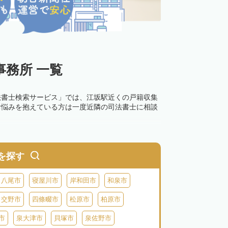
務所 一覧
法書士検索サービス」では、江坂駅近くの戸籍収集
お悩みを抱えている方は一度近隣の司法書士に相談
を探す
八尾市
寝屋川市
岸和田市
和泉市
交野市
四條畷市
松原市
柏原市
市
泉大津市
貝塚市
泉佐野市