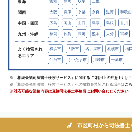
愛知
静岡
岐阜
三重
東海
大阪
兵庫
京都
奈良
滋賀
和歌山
関西
広島
岡山
山口
鳥取
島根
香川
中国・四国
福岡
佐賀
長崎
熊本
大分
宮崎
九州・沖縄
横浜市
大阪市
名古屋市
札幌市
福
よく検索され
るエリア
仙台市
さいたま市
川崎市
千葉市
「相続会議司法書士検索サービス」に関する ご利用上の注意
をご
「相続会議司法書士検索サービス」への掲載を希望される場合は
こ
対応可能な業務内容は直接司法書士事務所にお問い合わせください
市区町村から
司法書士