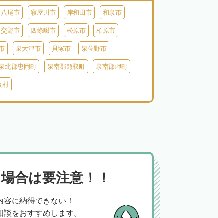
八尾市
寝屋川市
岸和田市
和泉市
交野市
四條畷市
松原市
柏原市
市
泉大津市
貝塚市
泉佐野市
泉北郡忠岡町
泉南郡熊取町
泉南郡岬町
阪村
場合は要注意！！
内容に納得できない！
相談をおすすめします。