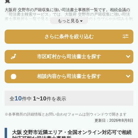
覧
大阪府 交野市の戸籍収集に強い司法書士事務所一覧です。相続会議の
「司法書士検索サービス」では、大阪府 交野市の戸籍収集に強い司法
書士事務所を一覧で見ることが出来ます。相続のトラブルやお悩みを抱
もっと見る
えている方は一度近隣の司法書士に相談してみましょう。
さらに条件を絞り込む
市区町村から
司法書士を探す
相談内容から
司法書士を探す
10
1~10
全
件中
件を表示
各事務所の詳細情報とお問い合わせフォームは別ウィンドウで開きます
更新日：2026年8月8日
大阪 交野市近隣エリア・全国オンライン対応可で相続