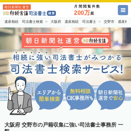
月間閲覧件数
朝日新聞社運営
200万
超
遺産相続 司法書士検索
大阪府 遺産相続 司法書士
交野市 遺産相
大阪府 交野市の戸籍収集に強い司法書士事務所 一