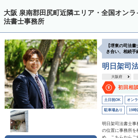
大阪 泉南郡田尻町近隣エリア・全国オン
法書士事務所
【堺東の司法書
き合い、相続手
明日架司
大阪府
初回相
土日祝OK
オンラ
駐車場あり
19時
明日架司法書士事
の位置に事務所を
め、こちらからご自