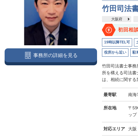
竹田司法
大阪府
初回相
19時以降TEL可
役所から近い
駐
事務所の詳細を見る
竹田司法書士事務
所を構える司法書
は、相続に関する業
最寄駅
南海
所在地
〒5
ップ
対応エリア
大阪