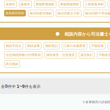
泉南市
阪南市
豊能郡豊能町
豊能郡能勢町
三島郡島本町
泉南郡田尻町
南河内郡河南町
南河内郡太子町
南河内郡千早赤
相談内容から
司法書士
相続手続き
相続放棄
相続登記
口座の名義変更
戸籍収集
法定相続情報の代理取得
成年後見・任意後見
遺言執行
不動産
終活相談
9
1~9
全
件中
件を表示
各事務所の詳細