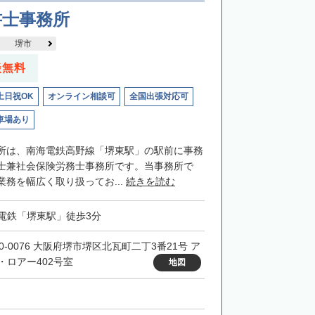
書士事務所
堺市
談無料
土日祝OK
オンライン相談可
全国出張対応可
車場あり
所は、南海電鉄高野線「堺東駅」の駅前に事務
士兼社会保険労務士事務所です。当事務所で
務を幅広く取り扱ってお...
続きを読む
電鉄「堺東駅」徒歩3分
90-0076 大阪府堺市堺区北瓦町二丁3番21号 ア
・ロアー402号室
地図