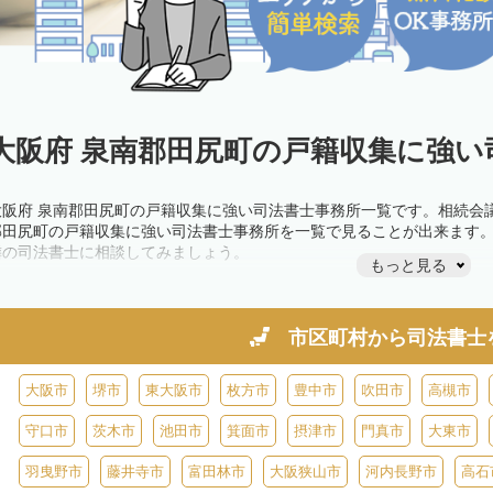
大阪府 泉南郡田尻町の戸籍収集に強い
大阪府 泉南郡田尻町の戸籍収集に強い司法書士事務所一覧です。相続会
郡田尻町の戸籍収集に強い司法書士事務所を一覧で見ることが出来ます
隣の司法書士に相談してみましょう。
もっと見る
市区町村から
司法書士
大阪市
堺市
東大阪市
枚方市
豊中市
吹田市
高槻市
守口市
茨木市
池田市
箕面市
摂津市
門真市
大東市
羽曳野市
藤井寺市
富田林市
大阪狭山市
河内長野市
高石