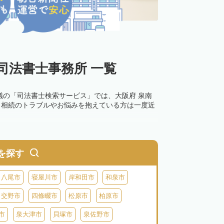
司法書士事務所 一覧
議の「司法書士検索サービス」では、大阪府 泉南
。相続のトラブルやお悩みを抱えている方は一度近
を探す
八尾市
寝屋川市
岸和田市
和泉市
交野市
四條畷市
松原市
柏原市
市
泉大津市
貝塚市
泉佐野市