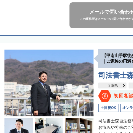
メールで問い合わ
この事務所はメールでの 問い合わせが
【甲南山手駅徒
｜ご家族の円満
司法書士
兵庫県
初回相
土日祝OK
オンラ
司法書士森垣法務
お悩みや将来のご