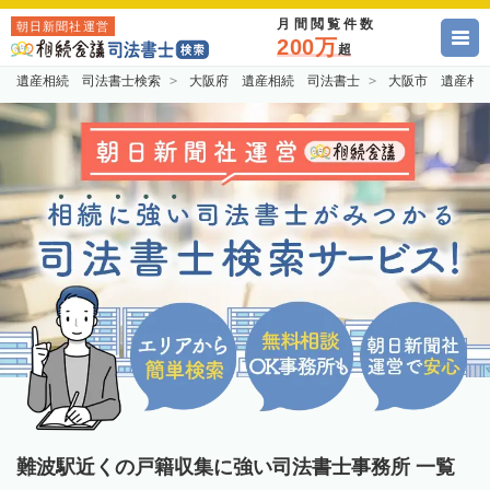
月間閲覧件数
朝日新聞社運営
200万
超
遺産相続 司法書士検索
大阪府 遺産相続 司法書士
大阪市 遺産相
難波駅近くの戸籍収集に強い司法書士事務所 一覧