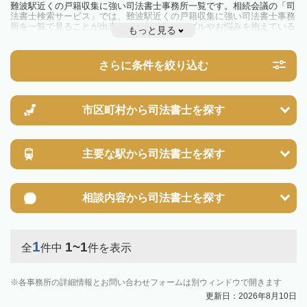
難波駅近くの戸籍収集に強い司法書士事務所一覧です。相続会議の「司
法書士検索サービス」では、難波駅近くの戸籍収集に強い司法書士事務
所を一覧で見ることが出来ます。相続のトラブルやお悩みを抱えている
もっと見る
方は一度近隣の司法書士に相談してみましょう。
さらに条件を絞り込む
市区町村から
司法書士を探す
主要な駅から
司法書士を探す
相談内容から
司法書士を探す
1
1~1
全
件中
件を表示
各事務所の詳細情報とお問い合わせフォームは別ウィンドウで開きます
更新日：2026年8月10日