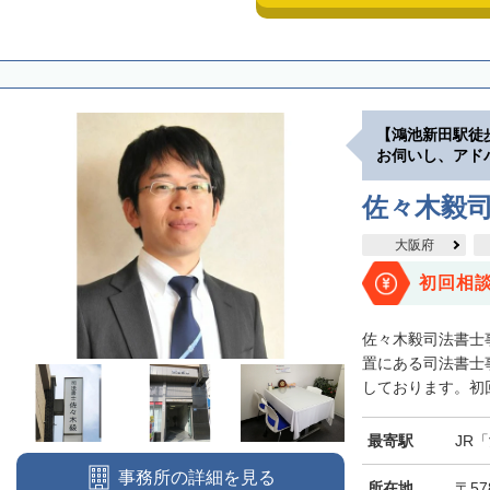
【鴻池新田駅徒
お伺いし、アド
佐々木毅
大阪府
初回相
佐々木毅司法書士
置にある司法書士
しております。初回
最寄駅
JR
事務所の詳細を見る
所在地
〒5