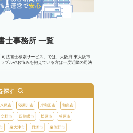
書士事務所 一覧
「司法書士検索サービス」では、大阪府 東大阪市
トラブルやお悩みを抱えている方は一度近隣の司法
を探す
八尾市
寝屋川市
岸和田市
和泉市
交野市
四條畷市
松原市
柏原市
市
泉大津市
貝塚市
泉佐野市