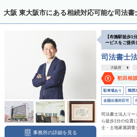
大阪 東大阪市にある相続対応可能な司法書
【布施駅徒歩1
ービスをご提供
司法書士
大阪府
初回相
駐車場あり
職歴
全国出張対応可
司法書士法人リー
ら徒歩1分の位置
士・土地家屋調査士
事務所の詳細を見る