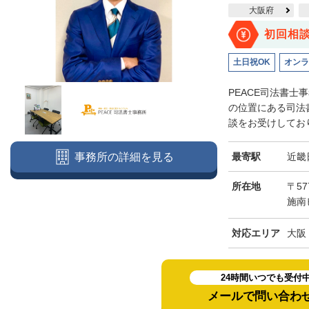
大阪府
初回相
土日祝OK
オンラ
PEACE司法書
の位置にある司法
談をお受けしており
最寄駅
近畿
事務所の詳細を見る
所在地
〒57
施南
対応エリア
大阪
24時間いつでも受付
メールで問い合わ