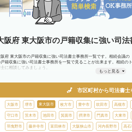
大阪府 東大阪市の戸籍収集に強い司法
大阪府 東大阪市の戸籍収集に強い司法書士事務所一覧です。相続会議の
の戸籍収集に強い司法書士事務所を一覧で見ることが出来ます。相続の
書士に相談してみましょう。
もっと見る
市区町村から
司法書士
東大阪市
大阪市
堺市
枚方市
豊中市
吹田市
高槻市
守口市
茨木市
池田市
箕面市
摂津市
門真市
大東市
羽曳野市
藤井寺市
富田林市
大阪狭山市
河内長野市
高石