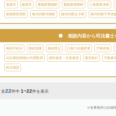
泉南市
阪南市
豊能郡豊能町
豊能郡能勢町
三島郡島本町
泉南郡田尻町
南河内郡河南町
南河内郡太子町
南河内郡千早赤
相談内容から
司法書士
相続手続き
相続放棄
相続登記
口座の名義変更
戸籍収集
法定相続情報の代理取得
成年後見・任意後見
遺言執行
不動産
終活相談
22
1~22
全
件中
件を表示
各事務所の詳細