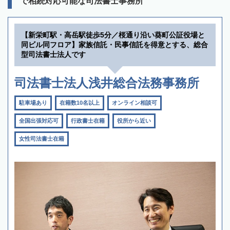
で相続対応可能な司法書士事務所
【新栄町駅・高岳駅徒歩5分／桜通り沿い葵町公証役場と
同ビル同フロア】家族信託・民事信託を得意とする、総合
型司法書士法人です
司法書士法人浅井総合法務事務所
駐車場あり
在籍数10名以上
オンライン相談可
全国出張対応可
行政書士在籍
役所から近い
女性司法書士在籍