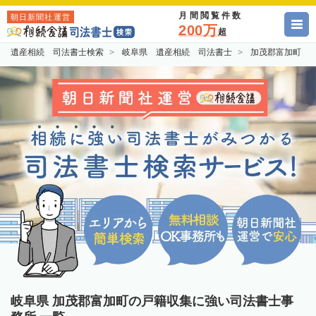
月間閲覧件数
朝日新聞社運営
200万
超
遺産相続 司法書士検索
岐阜県 遺産相続 司法書士
加茂郡富加町 
岐阜県 加茂郡富加町の戸籍収集に強い司法書士事