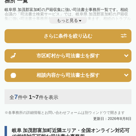
務所 一覧
岐阜県 加茂郡富加町の戸籍収集に強い司法書士事務所一覧です。相続
会議の「司法書士検索サービス」では、岐阜県 加茂郡富加町の戸籍収
集に強い司法書士事務所を一覧で見ることが出来ます。相続のトラブル
もっと見る
やお悩みを抱えている方は一度近隣の司法書士に相談してみましょう。
さらに条件を絞り込む
市区町村から
司法書士を探す
相談内容から
司法書士を探す
7
1~7
全
件中
件を表示
各事務所の詳細情報とお問い合わせフォームは別ウィンドウで開きます
更新日：2026年8月8日
岐阜 加茂郡富加町近隣エリア・全国オンライン対応可