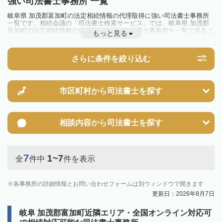
強い司法書士事務所 一覧
岐阜県 加茂郡富加町の法定相続情報の代理取得に強い司法書士事務所
一覧です。相続会議の「司法書士検索サービス」では、岐阜県 加茂郡
富加町の法定相続情報の代理取得に強い司法書士事務所を一覧で見るこ
もっと見る
とが出来ます。相続のトラブルやお悩みを抱えている方は一度近隣の司
法書士に相談してみましょう。
さらに条件を絞り込む
市区町村から
司法書士を探す
相談内容から
司法書士を探す
7
1~7
全
件中
件を表示
各事務所の詳細情報とお問い合わせフォームは別ウィンドウで開きます
更新日：2026年8月7日
岐阜 加茂郡富加町近隣エリア・全国オンライン対応可