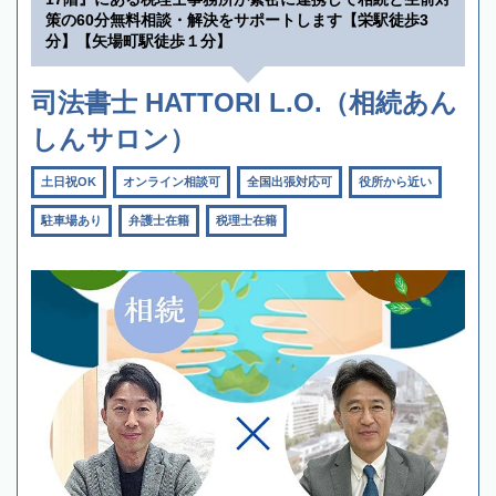
策の60分無料相談・解決をサポートします【栄駅徒歩3
分】【矢場町駅徒歩１分】
司法書士 HATTORI L.O.（相続あん
しんサロン）
土日祝OK
オンライン相談可
全国出張対応可
役所から近い
駐車場あり
弁護士在籍
税理士在籍