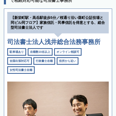
で相続対応可能な司法書士事務所
【新栄町駅・高岳駅徒歩5分／桜通り沿い葵町公証役場と
同ビル同フロア】家族信託・民事信託を得意とする、総合
型司法書士法人です
司法書士法人浅井総合法務事務所
駐車場あり
在籍数10名以上
オンライン相談可
全国出張対応可
行政書士在籍
役所から近い
女性司法書士在籍