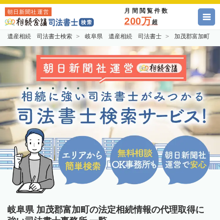
月間閲覧件数
朝日新聞社運営
200万
超
遺産相続 司法書士検索
岐阜県 遺産相続 司法書士
加茂郡富加町 
岐阜県 加茂郡富加町の法定相続情報の代理取得に