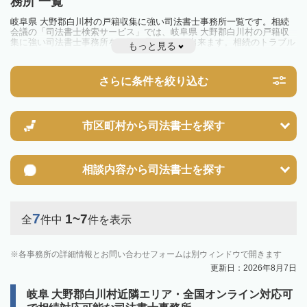
務所 一覧
岐阜県 大野郡白川村の戸籍収集に強い司法書士事務所一覧です。相続
会議の「司法書士検索サービス」では、岐阜県 大野郡白川村の戸籍収
集に強い司法書士事務所を一覧で見ることが出来ます。相続のトラブル
もっと見る
やお悩みを抱えている方は一度近隣の司法書士に相談してみましょう。
さらに条件を絞り込む
市区町村から
司法書士を探す
相談内容から
司法書士を探す
7
1~7
全
件中
件を表示
各事務所の詳細情報とお問い合わせフォームは別ウィンドウで開きます
更新日：2026年8月7日
岐阜 大野郡白川村近隣エリア・全国オンライン対応可