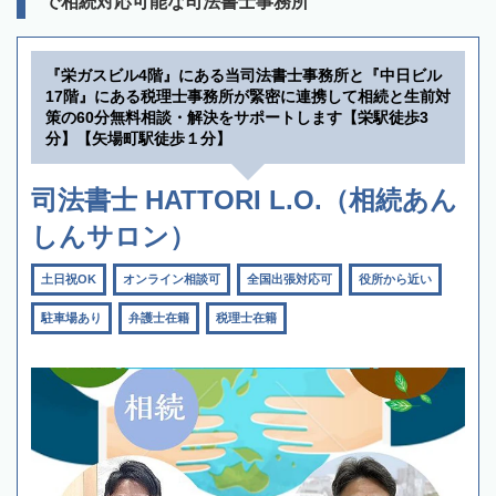
で相続対応可能な司法書士事務所
『栄ガスビル4階』にある当司法書士事務所と『中日ビル
17階』にある税理士事務所が緊密に連携して相続と生前対
策の60分無料相談・解決をサポートします【栄駅徒歩3
分】【矢場町駅徒歩１分】
司法書士 HATTORI L.O.（相続あん
しんサロン）
土日祝OK
オンライン相談可
全国出張対応可
役所から近い
駐車場あり
弁護士在籍
税理士在籍