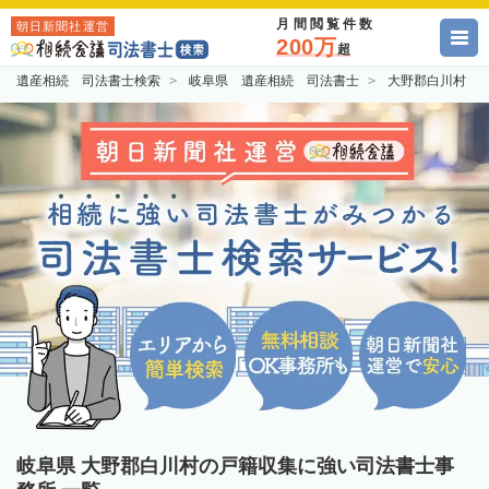
月間閲覧件数
朝日新聞社運営
200万
超
遺産相続 司法書士検索
岐阜県 遺産相続 司法書士
大野郡白川村 
岐阜県 大野郡白川村の戸籍収集に強い司法書士事