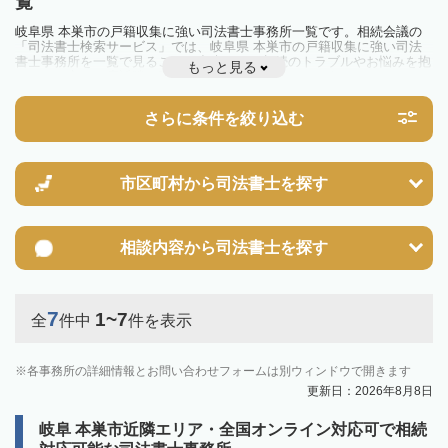
覧
岐阜県 本巣市の戸籍収集に強い司法書士事務所一覧です。相続会議の
「司法書士検索サービス」では、岐阜県 本巣市の戸籍収集に強い司法
書士事務所を一覧で見ることが出来ます。相続のトラブルやお悩みを抱
もっと見る
えている方は一度近隣の司法書士に相談してみましょう。
さらに条件を絞り込む
市区町村から
司法書士を探す
相談内容から
司法書士を探す
7
1~7
全
件中
件を表示
各事務所の詳細情報とお問い合わせフォームは別ウィンドウで開きます
更新日：2026年8月8日
岐阜 本巣市近隣エリア・全国オンライン対応可で相続