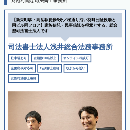
対応可能な司法書士事務所
【新栄町駅・高岳駅徒歩5分／桜通り沿い葵町公証役場と
同ビル同フロア】家族信託・民事信託を得意とする、総合
型司法書士法人です
司法書士法人浅井総合法務事務所
駐車場あり
在籍数10名以上
オンライン相談可
全国出張対応可
行政書士在籍
役所から近い
女性司法書士在籍