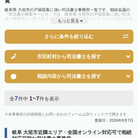
覧
岐阜県 大垣市の戸籍収集に強い司法書士事務所一覧です。相続会議の
「司法書士検索サービス」では、岐阜県 大垣市の戸籍収集に強い司法
書士事務所を一覧で見ることが出来ます。相続のトラブルやお悩みを抱
もっと見る
えている方は一度近隣の司法書士に相談してみましょう。
さらに条件を絞り込む
市区町村から
司法書士を探す
相談内容から
司法書士を探す
7
1~7
全
件中
件を表示
各事務所の詳細情報とお問い合わせフォームは別ウィンドウで開きます
更新日：2026年8月7日
岐阜 大垣市近隣エリア・全国オンライン対応可で相続