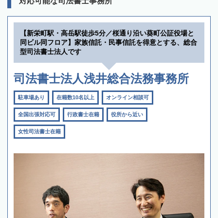
対応可能な司法書士事務所
【新栄町駅・高岳駅徒歩5分／桜通り沿い葵町公証役場と
同ビル同フロア】家族信託・民事信託を得意とする、総合
型司法書士法人です
司法書士法人浅井総合法務事務所
駐車場あり
在籍数10名以上
オンライン相談可
全国出張対応可
行政書士在籍
役所から近い
女性司法書士在籍