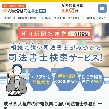
月間閲覧件数
朝日新聞社運営
200万
超
遺産相続 司法書士検索
岐阜県 遺産相続 司法書士
大垣市 遺産相
岐阜県 大垣市の戸籍収集に強い司法書士事務所 一