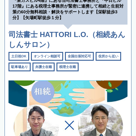
『栄ガスビル4階』にある当司法書士事務所と『中日ビル
17階』にある税理士事務所が緊密に連携して相続と生前対
策の60分無料相談・解決をサポートします【栄駅徒歩3
分】【矢場町駅徒歩１分】
司法書士 HATTORI L.O.（相続あん
しんサロン）
土日祝OK
オンライン相談可
全国出張対応可
役所から近い
駐車場あり
弁護士在籍
税理士在籍