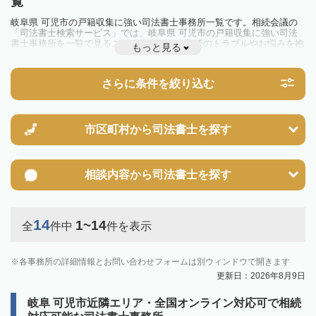
覧
岐阜県 可児市の戸籍収集に強い司法書士事務所一覧です。相続会議の
「司法書士検索サービス」では、岐阜県 可児市の戸籍収集に強い司法
書士事務所を一覧で見ることが出来ます。相続のトラブルやお悩みを抱
もっと見る
えている方は一度近隣の司法書士に相談してみましょう。
さらに条件を絞り込む
市区町村から
司法書士を探す
相談内容から
司法書士を探す
14
1~14
全
件中
件を表示
各事務所の詳細情報とお問い合わせフォームは別ウィンドウで開きます
更新日：2026年8月9日
岐阜 可児市近隣エリア・全国オンライン対応可で相続