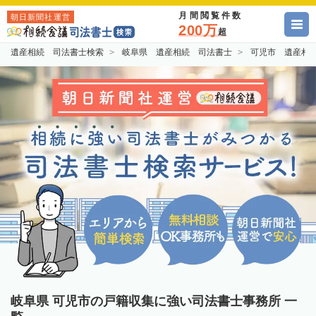
月間閲覧件数
朝日新聞社運営
200万
超
遺産相続 司法書士検索
岐阜県 遺産相続 司法書士
可児市 遺産相
岐阜県 可児市の戸籍収集に強い司法書士事務所 一