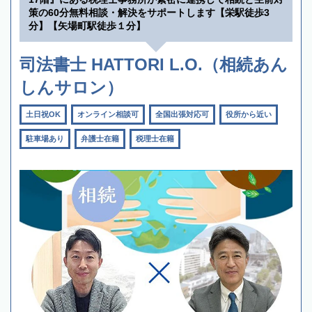
策の60分無料相談・解決をサポートします【栄駅徒歩3
分】【矢場町駅徒歩１分】
司法書士 HATTORI L.O.（相続あん
しんサロン）
土日祝OK
オンライン相談可
全国出張対応可
役所から近い
駐車場あり
弁護士在籍
税理士在籍