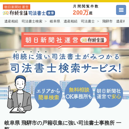
月間閲覧件数
朝日新聞社運営
200万
超
遺産相続 司法書士検索
岐阜県 遺産相続 司法書士
飛騨市 遺産相
岐阜県 飛騨市の戸籍収集に強い司法書士事務所 一