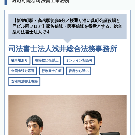
対応可能な司法書士事務所
【新栄町駅・高岳駅徒歩5分／桜通り沿い葵町公証役場と
同ビル同フロア】家族信託・民事信託を得意とする、総合
型司法書士法人です
司法書士法人浅井総合法務事務所
駐車場あり
在籍数10名以上
オンライン相談可
全国出張対応可
行政書士在籍
役所から近い
女性司法書士在籍