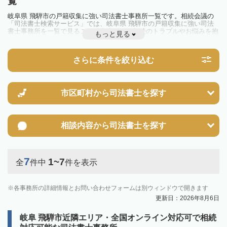
覧
岐阜県 飛騨市の戸籍収集に強い司法書士事務所一覧です。相続会議の
「司法書士検索サービス」では、岐阜県 飛騨市の戸籍収集に強い司法
書士事務所を一覧で見ることが出来ます。相続のトラブルやお悩みを抱
もっと見る
えている方は一度近隣の司法書士に相談してみましょう。
さらに条件を絞り込む
市区町村から
司法書士を探す
相談内容から
司法書士を探す
7
1~7
全
件中
件を表示
各事務所の詳細情報とお問い合わせフォームは別ウィンドウで開きます
更新日：2026年8月6日
岐阜 飛騨市近隣エリア・全国オンライン対応可で相続