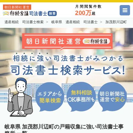
月間閲覧件数
朝日新聞社運営
200万
超
遺産相続 司法書士検索
岐阜県 遺産相続 司法書士
加茂郡川辺町 
岐阜県 加茂郡川辺町の戸籍収集に強い司法書士事