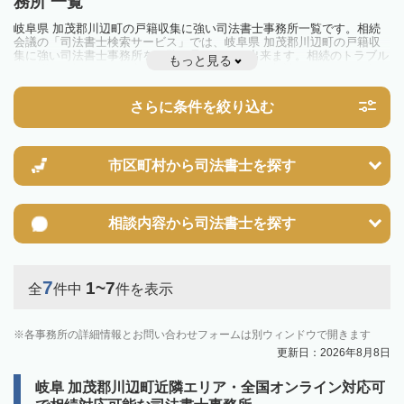
務所 一覧
岐阜県 加茂郡川辺町の戸籍収集に強い司法書士事務所一覧です。相続
会議の「司法書士検索サービス」では、岐阜県 加茂郡川辺町の戸籍収
集に強い司法書士事務所を一覧で見ることが出来ます。相続のトラブル
もっと見る
やお悩みを抱えている方は一度近隣の司法書士に相談してみましょう。
さらに条件を絞り込む
市区町村から
司法書士を探す
相談内容から
司法書士を探す
7
1~7
全
件中
件を表示
各事務所の詳細情報とお問い合わせフォームは別ウィンドウで開きます
更新日：2026年8月8日
岐阜 加茂郡川辺町近隣エリア・全国オンライン対応可