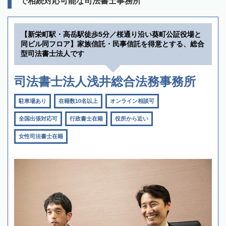
で相続対応可能な司法書士事務所
【新栄町駅・高岳駅徒歩5分／桜通り沿い葵町公証役場と
同ビル同フロア】家族信託・民事信託を得意とする、総合
型司法書士法人です
司法書士法人浅井総合法務事務所
駐車場あり
在籍数10名以上
オンライン相談可
全国出張対応可
行政書士在籍
役所から近い
女性司法書士在籍